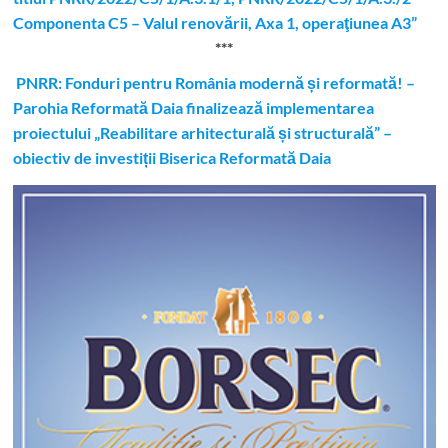
Componenta C5 – Valul renovării, Axa 1, operaţiunea A3”
***
PNRR: Fonduri pentru România modernă și reformată! –
Parohia Reformată Daia finalizează implementarea
proiectului „Reabilitare arhitecturală și structurală” –
obiectiv de investiții Biserica Reformată Daia