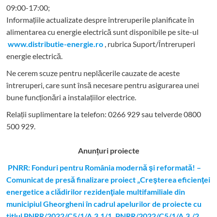
09:00-17:00;
Informațiile actualizate despre întreruperile planificate în
alimentarea cu energie electrică sunt disponibile pe site-ul
www.distributie-energie.ro
, rubrica Suport/Întreruperi
energie electrică.
Ne cerem scuze pentru neplăcerile cauzate de aceste
întreruperi, care sunt însă necesare pentru asigurarea unei
bune funcționări a instalațiilor electrice.
Relații suplimentare la tel
efon: 0266 929 sau telverde 0800
500 929.
Anunțuri proiecte
PNRR: Fonduri pentru România modernă şi reformată! –
Comunicat de presă finalizare proiect „Creşterea eficienţei
energetice a clădirilor rezidenţiale multifamiliale din
municipiul Gheorgheni în cadrul apelurilor de proiecte cu
titlul PNRR/2022/C5/1/A.3.1/1, PNRR/2022/C5/1/A.3./2