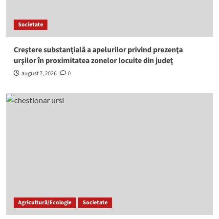
Societate
Creştere substanţială a apelurilor privind prezenţa
urşilor în proximitatea zonelor locuite din judeţ
august 7, 2026
0
Agricultură/Ecologie
Societate