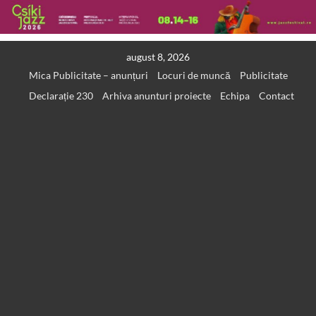
Skip
august 8, 2026
to
Mica Publicitate – anunțuri
Locuri de muncă
Publicitate
content
Declarație 230
Arhiva anunturi proiecte
Echipa
Contact