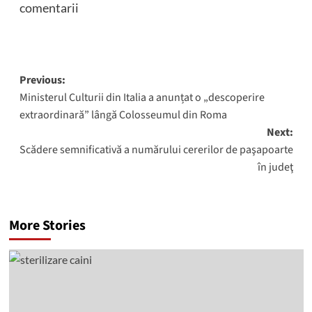
comentarii
Post
Previous:
Ministerul Culturii din Italia a anunțat o „descoperire
navigation
extraordinară” lângă Colosseumul din Roma
Next:
Scădere semnificativă a numărului cererilor de paşapoarte
în judeţ
More Stories