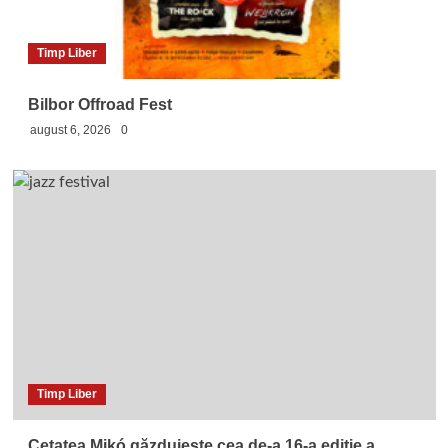
Timp Liber
Bilbor Offroad Fest
august 6, 2026
0
Timp Liber
Cetatea Mikó găzduieşte cea de-a 16-a ediţie a