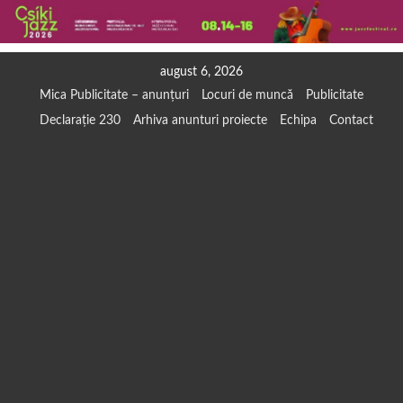
Skip
august 6, 2026
to
Mica Publicitate – anunțuri
Locuri de muncă
Publicitate
content
Declarație 230
Arhiva anunturi proiecte
Echipa
Contact