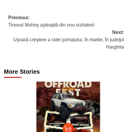
Post
Previous:
Tinovul Mohoş aşteaptă din nou vizitatorii
navigation
Next:
Uşoară creştere a ratei şomajului, în martie, în judeţul
Harghita
More Stories