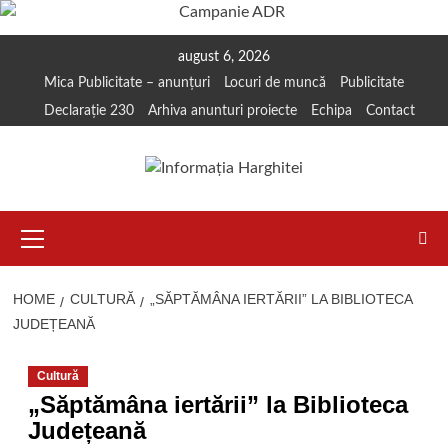
Skip
august 6, 2026
to
Mica Publicitate – anunțuri
Locuri de muncă
Publicitate
content
Declarație 230
Arhiva anunturi proiecte
Echipa
Contact
Primary
Menu
HOME
CULTURĂ
„SĂPTĂMÂNA IERTĂRII” LA BIBLIOTECA
JUDEȚEANĂ
Cultură
„Săptămâna iertării” la Biblioteca
Județeană