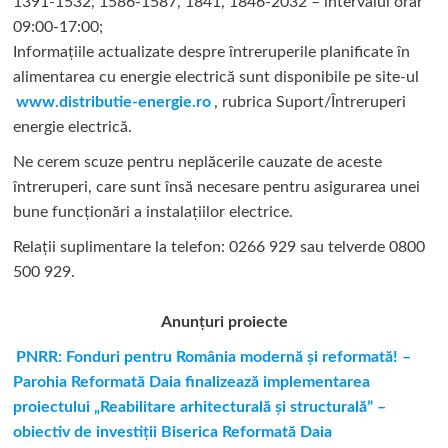
1391-1532, 1586-1587, 1841, 1846-2032 – intervalul orar
09:00-17:00;
Informațiile actualizate despre întreruperile planificate în
alimentarea cu energie electrică sunt disponibile pe site-ul
www.distributie-energie.ro
, rubrica Suport/Întreruperi
energie electrică.
Ne cerem scuze pentru neplăcerile cauzate de aceste
întreruperi, care sunt însă necesare pentru asigurarea unei
bune funcționări a instalațiilor electrice.
Relații suplimentare la tel
efon: 0266 929 sau telverde 0800
500 929.
Anunțuri proiecte
PNRR: Fonduri pentru România modernă și reformată! –
Parohia Reformată Daia finalizează implementarea
proiectului „Reabilitare arhitecturală și structurală” –
obiectiv de investiții Biserica Reformată Daia