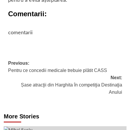
pentru a evita așteptarea.
Comentarii:
comentarii
Post
Previous:
Pentru ce concedii medicale trebuie plătit CASS
navigation
Next:
Șase atracţii din Harghita în competiţia Destinaţia
Anului
More Stories