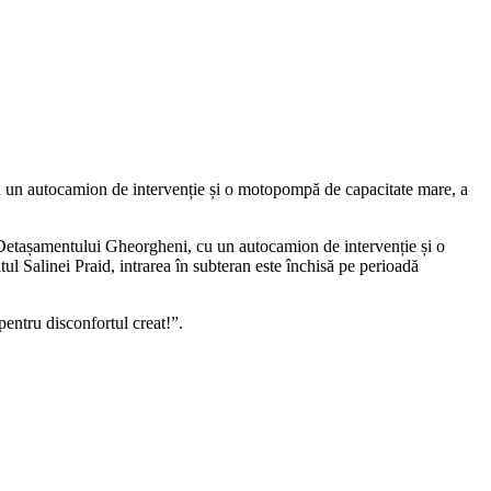
nând un autocamion de intervenție și o motopompă de capacitate mare, a
ul Detașamentului Gheorgheni, cu un autocamion de intervenție și o
l Salinei Praid, intrarea în subteran este închisă pe perioadă
entru disconfortul creat!”.