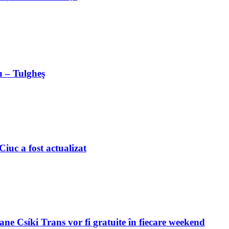
u – Tulgheş
iuc a fost actualizat
ne Csíki Trans vor fi gratuite în fiecare weekend