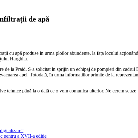
nfiltrații de apă
nfiltrații cu apă produse în urma ploilor abundente, la fața locului acțio
țului Harghita.
are de la Praid. S-a solicitat în sprijin un echipaj de pompieri din cadr
acuarea apei. Totodată, în urma informațiilor primite de la reprezentantu
ve tehnice până la o dată ce o vom comunica ulterior. Ne cerem scuze p
gitalizare”
c pentru a XVII-a ediţie