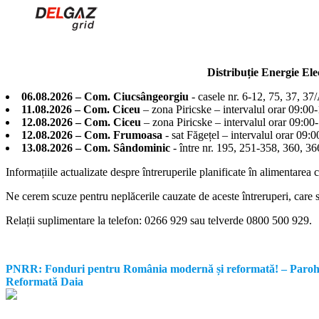
Distribuție Energie El
06.08.2026 – Com. Ciucsângeorgiu
- casele nr. 6-12, 75, 37, 37
11.08.2026 – Com. Ciceu
– zona Piricske – intervalul orar 09:00
12.08.2026 – Com. Ciceu
– zona Piricske – intervalul orar 09:00
12.08.2026 – Com. Frumoasa
- sat Făgețel – intervalul orar 09:
13.08.2026 – Com. Sândominic
- între nr. 195, 251-358, 360, 
Informațiile actualizate despre întreruperile planificate în alimentarea 
Ne cerem scuze pentru neplăcerile cauzate de aceste întreruperi, care su
Relații suplimentare la tel
efon: 0266 929 sau telverde 0800 500 929.
PNRR: Fonduri pentru România modernă și reformată! – Parohia Re
Reformată Daia