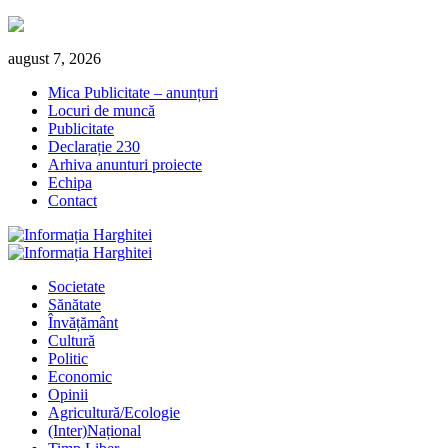
Skip
august 7, 2026
to
Mica Publicitate – anunțuri
content
Locuri de muncă
Publicitate
Declarație 230
Arhiva anunturi proiecte
Echipa
Contact
Primary
Menu
Societate
Sănătate
Învățământ
Cultură
Politic
Economic
Opinii
Agricultură/Ecologie
(Inter)Național