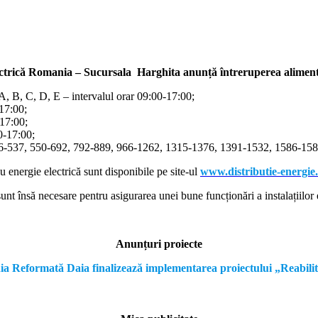
ectrică Romania – Sucursala Harghita
anunță întreruperea alimentă
/A, B, C, D, E – intervalul orar 09:00-17:00;
-17:00;
-17:00;
00-17:00;
366-537, 550-692, 792-889, 966-1262, 1315-1376, 1391-1532, 1586-1587
cu energie electrică sunt disponibile pe site-ul
www.distributie-energie
nt însă necesare pentru asigurarea unei bune funcționări a instalațiilor e
Anunțuri proiecte
formată Daia finalizează implementarea proiectului „Reabilitare a