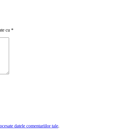
ate cu
*
cesate datele comentariilor tale
.