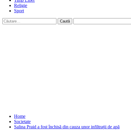
Timp Liber
Religie
Sport
Caută
după:
Home
Societate
Salina Praid a fost închisă din cauza unor infiltrații de apă