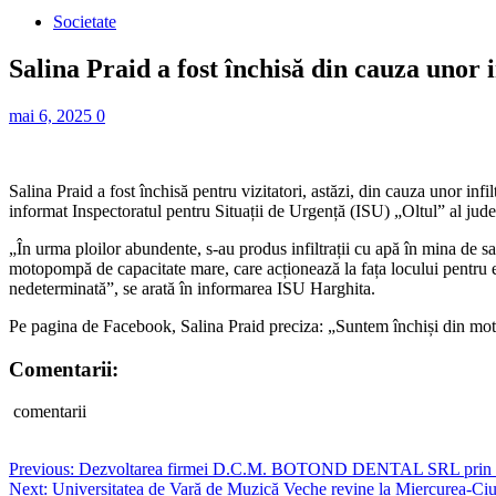
Societate
Salina Praid a fost închisă din cauza unor i
mai 6, 2025
0
Salina Praid a fost închisă pentru vizitatori, astăzi, din cauza unor i
informat Inspectoratul pentru Situații de Urgență (ISU) „Oltul” al jude
„În urma ploilor abundente, s-au produs infiltrații cu apă în mina de s
motopompă de capacitate mare, care acționează la fața locului pentru ev
nedeterminată”, se arată în informarea ISU Harghita.
Pe pagina de Facebook, Salina Praid preciza: „Suntem închiși din moti
Comentarii:
comentarii
Post
Previous:
Dezvoltarea firmei D.C.M. BOTOND DENTAL SRL prin di
Next:
Universitatea de Vară de Muzică Veche revine la Miercurea-Ciu