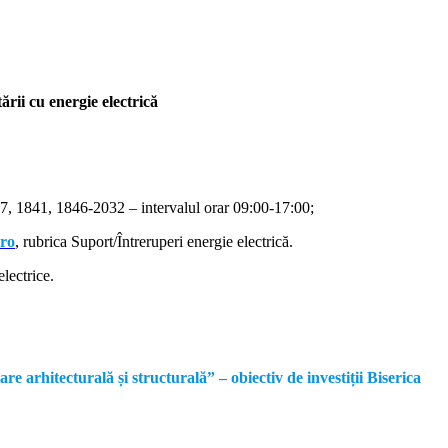
rii cu energie electrică
, 1841, 1846-2032 – intervalul orar 09:00-17:00;
.ro
, rubrica Suport/Întreruperi energie electrică.
lectrice.
rhitecturală și structurală” – obiectiv de investiții Biserica