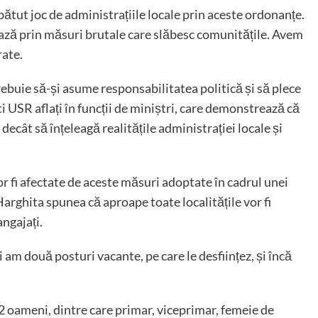
 bătut joc de administrațiile locale prin aceste ordonanțe.
ază prin măsuri brutale care slăbesc comunitățile. Avem
rate.
trebuie să-și asume responsabilitatea politică și să plece
ști USR aflați în funcții de miniștri, care demonstrează că
ecât să înțeleagă realitățile administrației locale și
vor fi afectate de aceste măsuri adoptate în cadrul unei
rghita spunea că aproape toate localitățile vor fi
angajați.
 am două posturi vacante, pe care le desființez, și încă
 oameni, dintre care primar, viceprimar, femeie de