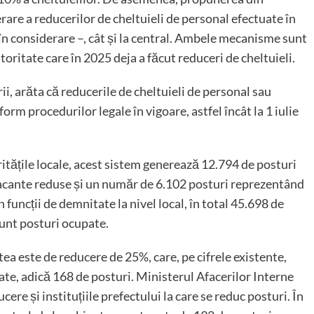
are a reducerilor de cheltuieli de personal efectuate în
a în considerare –, cât și la central. Ambele mecanisme sunt
utoritate care în 2025 deja a făcut reduceri de cheltuieli.
ii, arăta că reducerile de cheltuieli de personal sau
form procedurilor legale în vigoare, astfel încât la 1 iulie
oritățile locale, acest sistem generează 12.794 de posturi
acante reduse și un număr de 6.102 posturi reprezentând
n funcții de demnitate la nivel local, în total 45.698 de
sunt posturi ocupate.
tea este de reducere de 25%, care, pe cifrele existente,
te, adică 168 de posturi. Ministerul Afacerilor Interne
re și instituțiile prefectului la care se reduc posturi. În