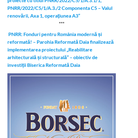
proiecte cu titlul PNRR/2022/C5/1/A.3.1/1,
PNRR/2022/C5/1/A.3./2 Componenta C5 – Valul
renovării, Axa 1, operaţiunea A3”
***
PNRR: Fonduri pentru România modernă și
reformată! – Parohia Reformată Daia finalizează
implementarea proiectului „Reabilitare
arhitecturală și structurală” – obiectiv de
investiții Biserica Reformată Daia