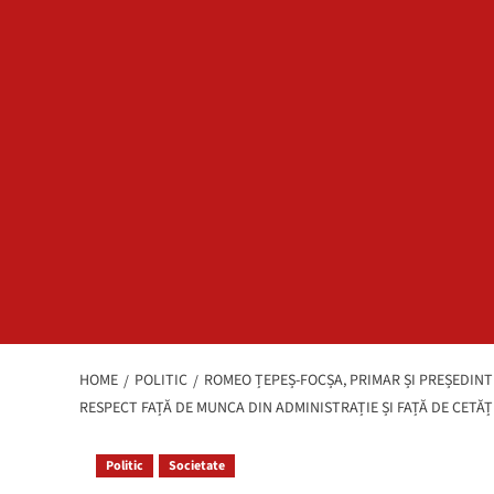
HOME
POLITIC
ROMEO ȚEPEȘ-FOCȘA, PRIMAR ȘI PREȘEDINT
RESPECT FAȚĂ DE MUNCA DIN ADMINISTRAȚIE ȘI FAȚĂ DE CETĂȚ
Politic
Societate