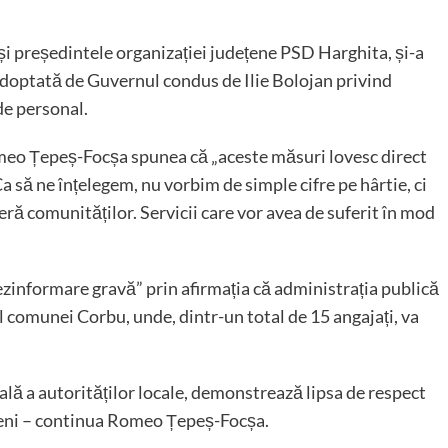
președintele organizației județene PSD Harghita, și-a
doptată de Guvernul condus de Ilie Bolojan privind
de personal.
omeo Țepeș-Focșa spunea că „aceste măsuri lovesc direct
 Ca să ne înțelegem, nu vorbim de simple cifre pe hârtie, ci
feră comunităților. Servicii care vor avea de suferit în mod
ezinformare gravă” prin afirmația că administrația publică
l comunei Corbu, unde, dintr-un total de 15 angajați, va
eală a autorităților locale, demonstrează lipsa de respect
ățeni – continua Romeo Țepeș-Focșa.