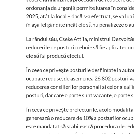
ordonanța de urgență permite luarea în consider
2025, atât la local – dacă s-a efectuat, se va lu
în așa fel gândite încât ele să nu penalizeze o a
La rândul său, Cseke Attila, ministrul Dezvoltăr
reducerile de posturi trebuie să fie aplicate con
ele să își producă efectul.
În ceea ce privește posturile desființate la aut
ocupate reduse, de asemenea 26.802 posturi v
reducerea consilierilor personali ai celor aleși î
posturi, dar care o parte sunt vacante, o parte 
În ceea ce privește prefecturile, acolo modalita
generează o reducere de 10% a posturilor ocupa
este mandatat să stabilească procedura de reduce