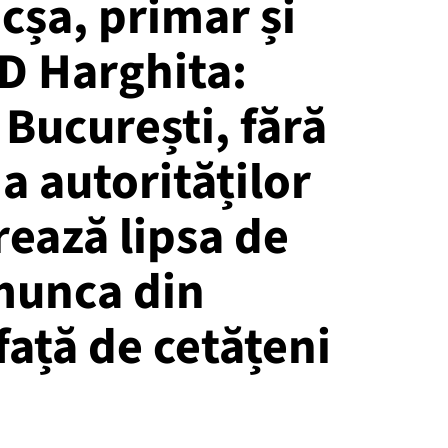
șa, primar și
D Harghita:
a București, fără
a autorităților
ează lipsa de
 munca din
față de cetățeni