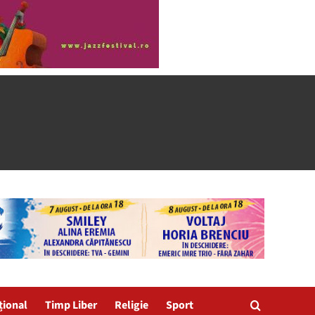
țional
Timp Liber
Religie
Sport