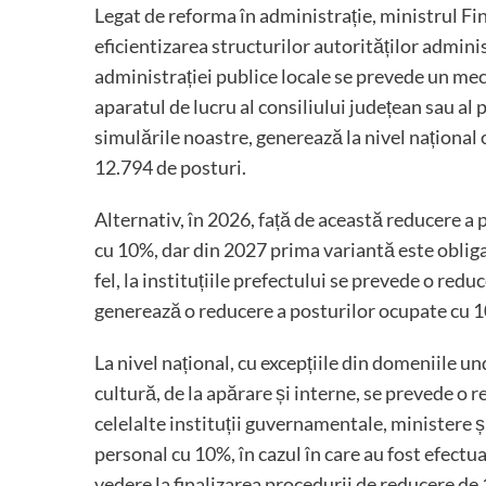
Legat de reforma în administrație, ministrul Fi
eficientizarea structurilor autorităților administ
administrației publice locale se prevede un m
aparatul de lucru al consiliului județean sau al 
simulările noastre, generează la nivel național
12.794 de posturi.
Alternativ, în 2026, față de această reducere a 
cu 10%, dar din 2027 prima variantă este obliga
fel, la instituțiile prefectului se prevede o redu
generează o reducere a posturilor ocupate cu 
La nivel național, cu excepțiile din domeniile u
cultură, de la apărare și interne, se prevede o 
celelalte instituții guvernamentale, ministere 
personal cu 10%, în cazul în care au fost efectua
vedere la finalizarea procedurii de reducere de