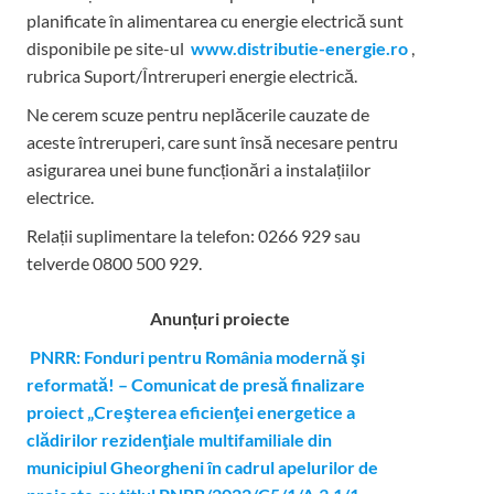
planificate în alimentarea cu energie electrică sunt
disponibile pe site-ul
www.distributie-energie.ro
,
rubrica Suport/Întreruperi energie electrică.
Ne cerem scuze pentru neplăcerile cauzate de
aceste întreruperi, care sunt însă necesare pentru
asigurarea unei bune funcționări a instalațiilor
electrice.
Relații suplimentare la tel
efon: 0266 929 sau
telverde 0800 500 929.
Anunțuri proiecte
PNRR: Fonduri pentru România modernă şi
reformată! – Comunicat de presă finalizare
proiect „Creşterea eficienţei energetice a
clădirilor rezidenţiale multifamiliale din
municipiul Gheorgheni în cadrul apelurilor de