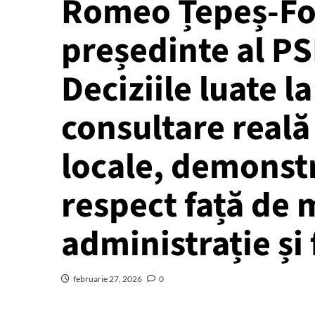
Romeo Țepeș-Foc
președinte al PS
Deciziile luate l
consultare reală 
locale, demonstr
respect față de
administrație și 
februarie 27, 2026
0