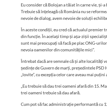
Eu consider că Bolojan a tăiat în carne vie, și-a
Trebuie să înțeleagă că România nu se reforme
nevoie de dialog, avem nevoie de soluții echilib
În aceste condiții, eu cred că actualul premier 
din funcție. În același timp și așa-zișii speciali
sunt mai preocupați să facă pe plac ONG-urilor d
nevoia oamenilor din comunitățile mici”.
Întrebat dacă are semnale că și alte localități 
ședințe de Guvern de marți, președintele PSD Ha
„lovite”, cu excepția celor care aveau mai puțini 
„Eu trebuie să dau trei oameni afară din 15. Mai
trei oameni trebuie să dau afară.
Cum pot să fac administrație performantă cu 12