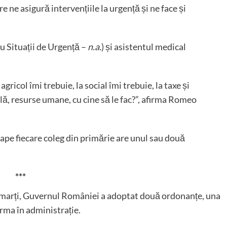
re ne asigură intervențiile la urgență și ne face și
u Situații de Urgență –
n.a.
) și asistentul medical
agricol îmi trebuie, la social îmi trebuie, la taxe și
ilă, resurse umane, cu cine să le fac?”, afirma Romeo
pe fiecare coleg din primărie are unul sau două
***
oc marți, Guvernul României a adoptat două ordonanțe, una
rma în administrație.