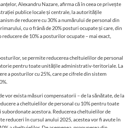
nanțelor, Alexandru Nazare, afirma că în ceea ce privește
rației publice locale și centrale, la autoritățile
ecanism de reducere cu 30% a numărului de personal din
primarului, cu o frână de 20% posturi ocupate și care, din
 o reducere de 10% a posturilor ocupate – mai exact,
posturilor, se permite reducerea cheltuielilor de personal
torie pentru toate unitățile administrativ-teritoriale. La
cere a posturilor cu 25%, care pe cifrele din sistem
10%.
nde vor exista măsuri compensatorii – de la sănătate, de la
reducere a cheltuielilor de personal cu 10% pentru toate
și subordonate acestora. Reducerea cheltuielilor de
te reduceri în cursul anului 2025, acestea vor fi avute în
 10% a cheltuielilor. De asemenea, propunerea din