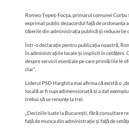
Romeo Țepeș-Focșa, primarul comunei Corbu și 
exprimat public dezacordul față de ordonanța a
tăierile din administrația publică și reducerile 
Într-o declarație pentru publicația noastră, R
în administrațiile locale și implicit în cetățeni.
despre servicii esențiale pe care primăriile le o
clar”.
Liderul PSD Harghita mai afirma că există o „d
locală ar fi supradimensionată și a dat exemplu
trebui să se renunțe la trei.
„Deciziile luate la București, fără consultare r
față de munca din administrație și față de cet