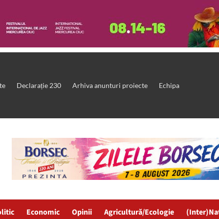
te
Declarație 230
Arhiva anunturi proiecte
Echipa
litic
Economic
Opinii
Agricultură/Ecologie
(Inter)Na