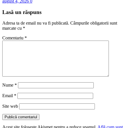
august 4, 2026
0
Lasă un răspuns
Adresa ta de email nu va fi publicată.
Câmpurile obligatorii sunt
marcate cu
*
Comentariu
*
Nume
*
Email
*
Site web
Acest site folosește Akismet pentru a reduce spamul.
Află cum sunt