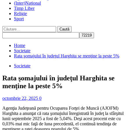
(Inter)Național
Timp Liber
Religie
Sport
Caută
după:
Home
Societate
Rata şomajului în judeţul Harghita se menţine la peste 5%
Societate
Rata şomajului în judeţul Harghita se
menţine la peste 5%
octombrie 22, 2025
0
Agenţia Judeţeană pentru Ocuparea Forţei de Muncă (AJOFM)
Harghita a anunţat că rata şomajului înregistrată în judeţ la sfârşitul
lunii septembrie 2025 a fost de 5,04%. Deşi acest procent este cu
0,03% mai mic faţă de luna precedentă, el continuă tendinţa de
menţinere a ratei deasupra pragului de 5%.