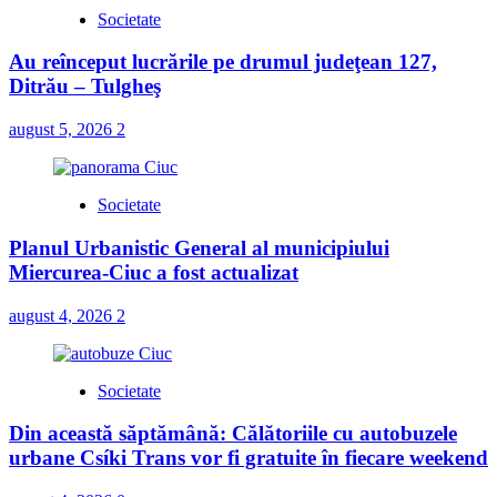
Societate
Au reînceput lucrările pe drumul judeţean 127,
Ditrău – Tulgheş
august 5, 2026
2
Societate
Planul Urbanistic General al municipiului
Miercurea-Ciuc a fost actualizat
august 4, 2026
2
Societate
Din această săptămână: Călătoriile cu autobuzele
urbane Csíki Trans vor fi gratuite în fiecare weekend