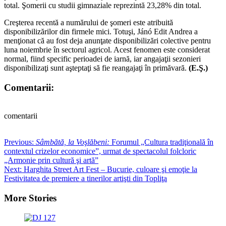
total. Şomerii cu studii gimnaziale reprezintă 23,28% din total.
Creşterea recentă a numărului de şomeri este atribuită
disponibilizărilor din firmele mici. Totuşi, Jánó Edit Andrea a
menţionat că au fost deja anunţate disponibilizări colective pentru
luna noiembrie în sectorul agricol. Acest fenomen este considerat
normal, fiind specific perioadei de iarnă, iar angajaţii sezonieri
disponibilizaţi sunt aşteptaţi să fie reangajaţi în primăvară.
(E.Ş.)
Comentarii:
comentarii
Post
Previous:
Sâmbătă, la Voşlăbeni:
Forumul „Cultura tradiţională în
contextul crizelor economice”, urmat de spectacolul folcloric
navigation
„Armonie prin cultură şi artă”
Next:
Harghita Street Art Fest – Bucurie, culoare şi emoţie la
Festivitatea de premiere a tinerilor artişti din Topliţa
More Stories