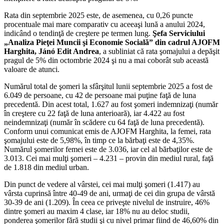
Rata din septembrie 2025 este, de asemenea, cu 0,26 puncte
procentuale mai mare comparativ cu aceeaşi lună a anului 2024,
indicând o tendinţă de creştere pe termen lung.
Şefa Serviciului
„Analiza Pieţei Muncii şi Economie Socială” din cadrul AJOFM
Harghita, Jánó Edit Andrea
, a subliniat că rata şomajului a depăşit
pragul de 5% din octombrie 2024 şi nu a mai coborât sub această
valoare de atunci.
Numărul total de şomeri la sfârşitul lunii septembrie 2025 a fost de
6.049 de persoane, cu 42 de persoane mai puţine faţă de luna
precedentă. Din acest total, 1.627 au fost şomeri indemnizaţi (număr
în creştere cu 22 faţă de luna anterioară), iar 4.422 au fost
neindemnizaţi (număr în scădere cu 64 faţă de luna precedentă).
Conform unui comunicat emis de AJOFM Harghita, la femei, rata
şomajului este de 5,98%, în timp ce la bărbaţi este de 4,35%.
Numărul şomerilor femei este de 3.036, iar cel al bărbaţilor este de
3.013. Cei mai mulţi şomeri – 4.231 – provin din mediul rural, faţă
de 1.818 din mediul urban.
Din punct de vedere al vârstei, cei mai mulţi şomeri (1.417) au
vârsta cuprinsă între 40-49 de ani, urmaţi de cei din grupa de vârstă
30-39 de ani (1.209). În ceea ce priveşte nivelul de instruire, 46%
dintre şomeri au maxim 4 clase, iar 18% nu au deloc studii,
ponderea şomerilor fără studii şi cu nivel primar fiind de 46,60% din