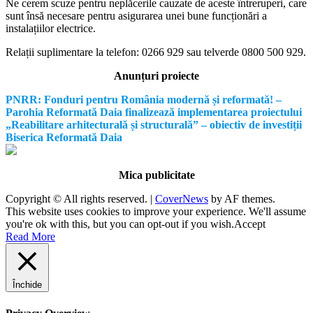
Ne cerem scuze pentru neplăcerile cauzate de aceste întreruperi, care
sunt însă necesare pentru asigurarea unei bune funcționări a
instalațiilor electrice.
Relații suplimentare la tel
efon: 0266 929 sau telverde 0800 500 929.
Anunțuri proiecte
PNRR: Fonduri pentru România modernă și reformată! –
Parohia Reformată Daia finalizează implementarea proiectului
„Reabilitare arhitecturală și structurală” – obiectiv de investiții
Biserica Reformată Daia
Mica publicitate
Copyright © All rights reserved.
|
CoverNews
by AF themes.
This website uses cookies to improve your experience. We'll assume
you're ok with this, but you can opt-out if you wish.
Accept
Read More
Închide