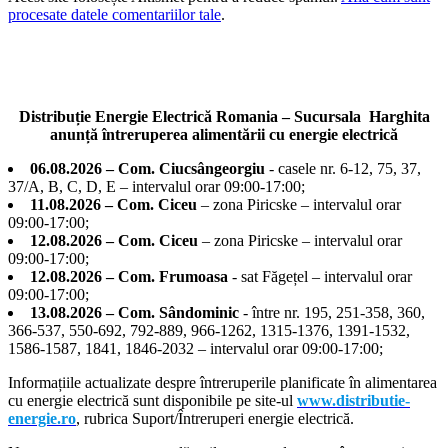
procesate datele comentariilor tale
.
Distribuție Energie Electrică Romania – Sucursala Harghita
anunță întreruperea alimentării cu energie electrică
06.08.2026 – Com. Ciucsângeorgiu
- casele nr. 6-12, 75, 37,
37/A, B, C, D, E – intervalul orar 09:00-17:00;
11.08.2026 – Com. Ciceu
– zona Piricske – intervalul orar
09:00-17:00;
12.08.2026 – Com. Ciceu
– zona Piricske – intervalul orar
09:00-17:00;
12.08.2026 – Com. Frumoasa
- sat Făgețel – intervalul orar
09:00-17:00;
13.08.2026 – Com. Sândominic
- între nr. 195, 251-358, 360,
366-537, 550-692, 792-889, 966-1262, 1315-1376, 1391-1532,
1586-1587, 1841, 1846-2032 – intervalul orar 09:00-17:00;
Informațiile actualizate despre întreruperile planificate în alimentarea
cu energie electrică sunt disponibile pe site-ul
www.distributie-
energie.ro
, rubrica Suport/Întreruperi energie electrică.