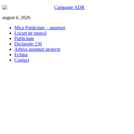
Skip
august 6, 2026
to
Mica Publicitate – anunțuri
content
Locuri de muncă
Publicitate
Declarație 230
Arhiva anunturi proiecte
Echipa
Contact