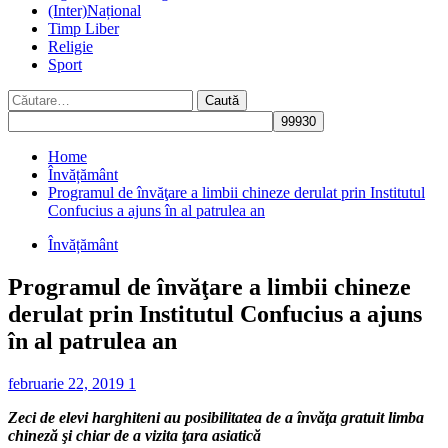
(Inter)Național
Timp Liber
Religie
Sport
Caută
după:
Home
Învățământ
Programul de învăţare a limbii chineze derulat prin Institutul
Confucius a ajuns în al patrulea an
Învățământ
Programul de învăţare a limbii chineze
derulat prin Institutul Confucius a ajuns
în al patrulea an
februarie 22, 2019
1
Zeci de elevi harghiteni au posibilitatea de a învăţa gratuit limba
chineză şi chiar de a vizita ţara asiatică