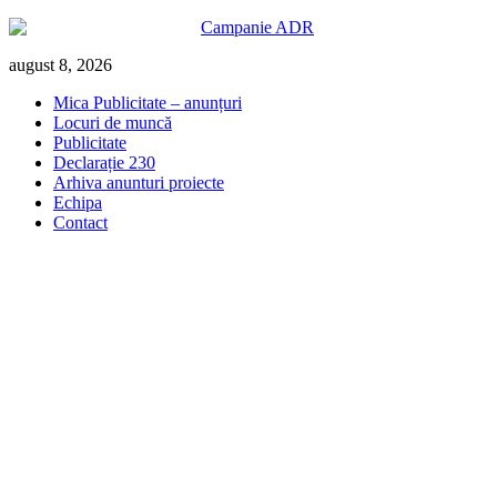
Skip
august 8, 2026
to
Mica Publicitate – anunțuri
content
Locuri de muncă
Publicitate
Declarație 230
Arhiva anunturi proiecte
Echipa
Contact