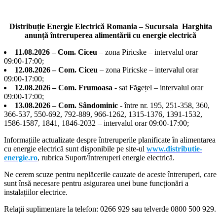
Distribuție Energie Electrică Romania – Sucursala Harghita
anunță întreruperea alimentării cu energie electrică
11.08.2026 – Com. Ciceu
– zona Piricske – intervalul orar
09:00-17:00;
12.08.2026 – Com. Ciceu
– zona Piricske – intervalul orar
09:00-17:00;
12.08.2026 – Com. Frumoasa
- sat Făgețel – intervalul orar
09:00-17:00;
13.08.2026 – Com. Sândominic
- între nr. 195, 251-358, 360,
366-537, 550-692, 792-889, 966-1262, 1315-1376, 1391-1532,
1586-1587, 1841, 1846-2032 – intervalul orar 09:00-17:00;
Informațiile actualizate despre întreruperile planificate în alimentarea
cu energie electrică sunt disponibile pe site-ul
www.distributie-
energie.ro
, rubrica Suport/Întreruperi energie electrică.
Ne cerem scuze pentru neplăcerile cauzate de aceste întreruperi, care
sunt însă necesare pentru asigurarea unei bune funcționări a
instalațiilor electrice.
Relații suplimentare la tel
efon: 0266 929 sau telverde 0800 500 929.