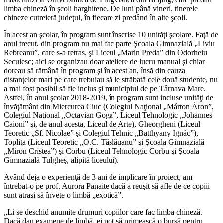
limba chineză în şcoli harghitene. De luni până vineri, tinerele
chineze cutreieră judeţul, în fiecare zi predând în alte şcoli.
În acest an şcolar, în program sunt înscrise 10 unităţi şcolare. Faţă de
anul trecut, din program nu mai fac parte Şcoala Gimnazială „Liviu
Rebreanu”, care s-a retras, şi Liceul „Marin Preda” din Odorheiu
Secuiesc; aici se organizau doar ateliere de lucru manual şi chiar
doreau să rămână în program şi în acest an, însă din cauza
distanţelor mari pe care trebuiau să le străbată cele două studente, nu
a mai fost posibil să fie inclus şi municipiul de pe Târnava Mare.
Astfel, în anul şcolar 2018-2019, în program sunt incluse unităţi de
învăţământ din Miercurea Ciuc (Colegiul Naţional „Márton Áron”,
Colegiul Naţional „Octavian Goga”, Liceul Tehnologic „Johannes
Caioni” şi, de anul acesta, Liceul de Arte), Gheorgheni (Liceul
Teoretic „Sf. Nicolae” şi Colegiul Tehnic „Batthyany Ignác”),
Topliţa (Liceul Teoretic „O.C. Tăslăuanu” şi Şcoala Gimnazială
„Miron Cristea”) şi Corbu (Liceul Tehnologic Corbu şi Şcoala
Gimnazială Tulgheş, alipită liceului).
Având deja o experienţă de 3 ani de implicare în proiect, am
întrebat-o pe prof. Aurora Panaite dacă a reuşit să afle de ce copiii
sunt atraşi să înveţe o limbă „exotică”.
„Li se deschid anumite drumuri copiilor care fac limba chineză.
Dacă dau examene de limbă, ei pot să primească o bursă pentru