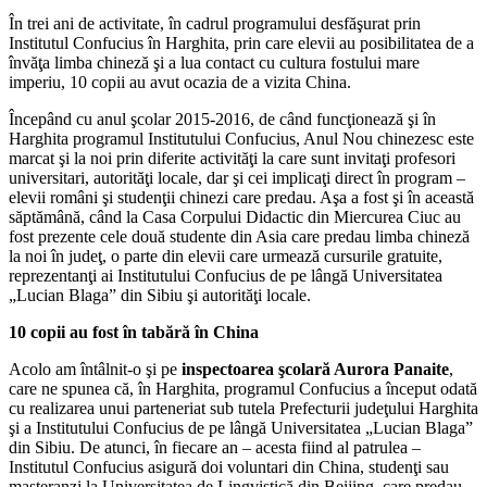
În trei ani de activitate, în cadrul programului desfăşurat prin
Institutul Confucius în Harghita, prin care elevii au posibilitatea de a
învăţa limba chineză şi a lua contact cu cultura fostului mare
imperiu, 10 copii au avut ocazia de a vizita China.
Începând cu anul şcolar 2015-2016, de când funcţionează şi în
Harghita programul Institutului Confucius, Anul Nou chinezesc este
marcat şi la noi prin diferite activităţi la care sunt invitaţi profesori
universitari, autorităţi locale, dar şi cei implicaţi direct în program –
elevii români şi studenţii chinezi care predau. Aşa a fost şi în această
săptămână, când la Casa Corpului Didactic din Miercurea Ciuc au
fost prezente cele două studente din Asia care predau limba chineză
la noi în judeţ, o parte din elevii care urmează cursurile gratuite,
reprezentanţi ai Institutului Confucius de pe lângă Universitatea
„Lucian Blaga” din Sibiu şi autorităţi locale.
10 copii au fost în tabără în China
Acolo am întâlnit-o şi pe
inspectoarea şcolară Aurora Panaite
,
care ne spunea că, în Harghita, programul Confucius a început odată
cu realizarea unui parteneriat sub tutela Prefecturii judeţului Harghita
şi a Institutului Confucius de pe lângă Universitatea „Lucian Blaga”
din Sibiu. De atunci, în fiecare an – acesta fiind al patrulea –
Institutul Confucius asigură doi voluntari din China, studenţi sau
masteranzi la Universitatea de Lingvistică din Beijing, care predau