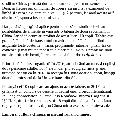
studii în China, pe toată durata lor sau doar pentru un semestru.
Deja, în fiecare an, un număr de copii s-au înscris la examenul de
limbă şi avem elevi care au nivelul 1 şi 2 parcurs, iar anul acesta ar fi
nivelul 3”, spunea inspectorul şcolar.
Dar până să ajungă să aplice pentru o bursă de studiu, elevii au
posibilitatea de a merge în vară într-o tabără de două săptămâni în
China. Iar până acum au profitat de acest lucru 10 copii. Tabăra este
gratuită, în afară de transportul cu avionul până în China, fiind
asigurate toate costurile – masa, programele, intrările, ghizii. Iar ce
contează şi mai mult e faptul că niciodată nu s-a pus problema unui
număr limitat de locuri, întrebarea pusă fiind doar
câţi doresc
.
Prima tabără a fost organizată în 2016, atunci când au mers 4 copii şi
două persoane adulte. Tot 4 elevi, dar şi 3 adulţi au mers şi anul
următor, pentru ca în 2018 să meargă în China doar doi copii, însoţiţi
doar de profesorul de la Universitatea din Sibiu.
Pe lângă cei 10 copii care au ajuns în aceste tabere, în 2017 s-a
organizat un concurs de desene în cadrul unui proiect internaţional.
În judeţ, coordonatorii au fost Casa Româno-Chineză Harghita şi
IŞJ Harghita, iar în urma acestuia, 8 copii din judeţ au fost declaraţi
câştigători şi au fost invitaţi în China într-o excursie de câteva zile.
Limba şi cultura chineză în mediul rural românesc