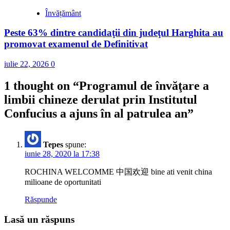
Învățământ
Peste 63% dintre candidaţii din judeţul Harghita au
promovat examenul de Definitivat
iulie 22, 2026
0
1 thought on “
Programul de învăţare a
limbii chineze derulat prin Institutul
Confucius a ajuns în al patrulea an
”
Tepes
spune:
iunie 28, 2020 la 17:38
ROCHINA WELCOMME 中国欢迎 bine ati venit china
milioane de oportunitati
Răspunde
Lasă un răspuns