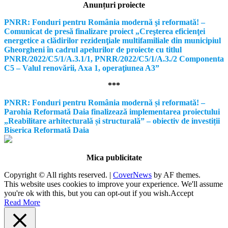
Anunțuri proiecte
PNRR: Fonduri pentru România modernă şi reformată! –
Comunicat de presă finalizare proiect „Creşterea eficienţei
energetice a clădirilor rezidenţiale multifamiliale din municipiul
Gheorgheni în cadrul apelurilor de proiecte cu titlul
PNRR/2022/C5/1/A.3.1/1, PNRR/2022/C5/1/A.3./2 Componenta
C5 – Valul renovării, Axa 1, operaţiunea A3”
***
PNRR: Fonduri pentru România modernă și reformată! –
Parohia Reformată Daia finalizează implementarea proiectului
„Reabilitare arhitecturală și structurală” – obiectiv de investiții
Biserica Reformată Daia
Mica publicitate
Copyright © All rights reserved.
|
CoverNews
by AF themes.
This website uses cookies to improve your experience. We'll assume
you're ok with this, but you can opt-out if you wish.
Accept
Read More