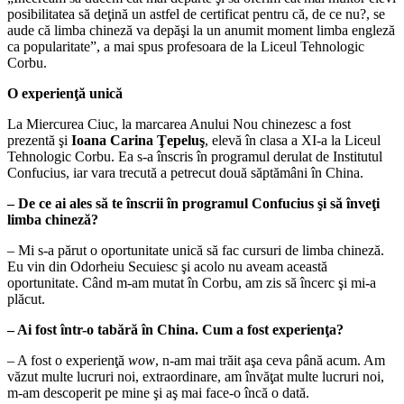
posibilitatea să deţină un astfel de certificat pentru că, de ce nu?, se
aude că limba chineză va depăşi la un anumit moment limba engleză
ca popularitate”, a mai spus profesoara de la Liceul Tehnologic
Corbu.
O experienţă unică
La Miercurea Ciuc, la marcarea Anului Nou chinezesc a fost
prezentă şi
Ioana Carina Ţepeluş
, elevă în clasa a XI-a la Liceul
Tehnologic Corbu. Ea s-a înscris în programul derulat de Institutul
Confucius, iar vara trecută a petrecut două săptămâni în China.
– De ce ai ales să te înscrii în programul Confucius şi să înveţi
limba chineză?
– Mi s-a părut o oportunitate unică să fac cursuri de limba chineză.
Eu vin din Odorheiu Secuiesc şi acolo nu aveam această
oportunitate. Când m-am mutat în Corbu, am zis să încerc şi mi-a
plăcut.
– Ai fost într-o tabără în China. Cum a fost experienţa?
– A fost o experienţă
wow
, n-am mai trăit aşa ceva până acum. Am
văzut multe lucruri noi, extraordinare, am învăţat multe lucruri noi,
m-am descoperit pe mine şi aş mai face-o încă o dată.