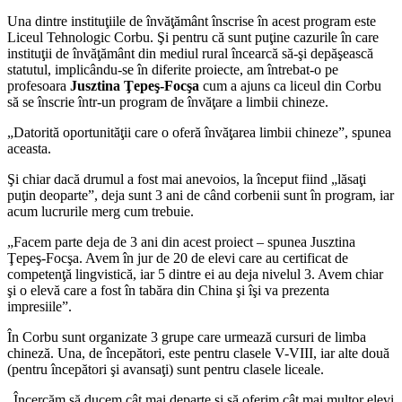
Una dintre instituţiile de învăţământ înscrise în acest program este
Liceul Tehnologic Corbu. Şi pentru că sunt puţine cazurile în care
instituţii de învăţământ din mediul rural încearcă să-şi depăşească
statutul, implicându-se în diferite proiecte, am întrebat-o pe
profesoara
Jusztina Ţepeş-Focşa
cum a ajuns ca liceul din Corbu
să se înscrie într-un program de învăţare a limbii chineze.
„Datorită oportunităţii care o oferă învăţarea limbii chineze”, spunea
aceasta.
Şi chiar dacă drumul a fost mai anevoios, la început fiind „lăsaţi
puţin deoparte”, deja sunt 3 ani de când corbenii sunt în program, iar
acum lucrurile merg cum trebuie.
„Facem parte deja de 3 ani din acest proiect – spunea Jusztina
Ţepeş-Focşa. Avem în jur de 20 de elevi care au certificat de
competenţă lingvistică, iar 5 dintre ei au deja nivelul 3. Avem chiar
şi o elevă care a fost în tabăra din China şi îşi va prezenta
impresiile”.
În Corbu sunt organizate 3 grupe care urmează cursuri de limba
chineză. Una, de începători, este pentru clasele V-VIII, iar alte două
(pentru începători şi avansaţi) sunt pentru clasele liceale.
„Încercăm să ducem cât mai departe şi să oferim cât mai multor elevi