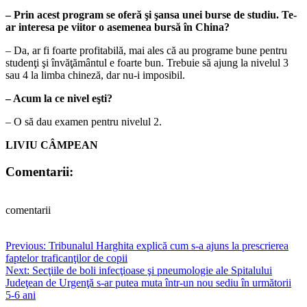
– Prin acest program se oferă şi şansa unei burse de studiu. Te-
ar interesa pe viitor o asemenea bursă în China?
– Da, ar fi foarte profitabilă, mai ales că au programe bune pentru
studenţi şi învăţământul e foarte bun. Trebuie să ajung la nivelul 3
sau 4 la limba chineză, dar nu-i imposibil.
– Acum la ce nivel eşti?
– O să dau examen pentru nivelul 2.
LIVIU CÂMPEAN
Comentarii:
comentarii
Post
Previous:
Tribunalul Harghita explică cum s-a ajuns la prescrierea
faptelor traficanţilor de copii
navigation
Next:
Secţiile de boli infecţioase şi pneumologie ale Spitalului
Judeţean de Urgenţă s-ar putea muta într-un nou sediu în următorii
5-6 ani