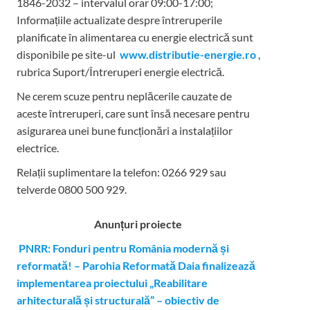
1846-2032 – intervalul orar 09:00-17:00;
Informațiile actualizate despre întreruperile
planificate în alimentarea cu energie electrică sunt
disponibile pe site-ul
www.distributie-energie.ro
,
rubrica Suport/Întreruperi energie electrică.
Ne cerem scuze pentru neplăcerile cauzate de
aceste întreruperi, care sunt însă necesare pentru
asigurarea unei bune funcționări a instalațiilor
electrice.
Relații suplimentare la tel
efon: 0266 929 sau
telverde 0800 500 929.
Anunțuri proiecte
PNRR: Fonduri pentru România modernă și
reformată! – Parohia Reformată Daia finalizează
implementarea proiectului „Reabilitare
arhitecturală și structurală” – obiectiv de