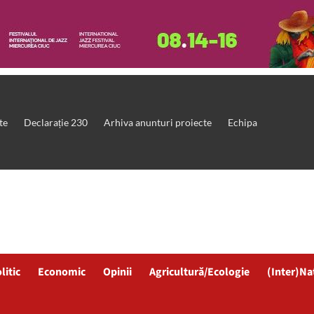
te
Declarație 230
Arhiva anunturi proiecte
Echipa
litic
Economic
Opinii
Agricultură/Ecologie
(Inter)Na