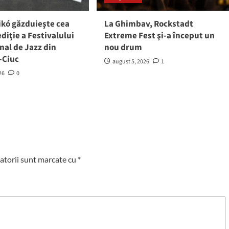
ikó găzduieşte cea
La Ghimbav, Rockstadt
ediţie a Festivalului
Extreme Fest şi-a început un
nal de Jazz din
nou drum
-Ciuc
august 5, 2026
1
26
0
atorii sunt marcate cu
*