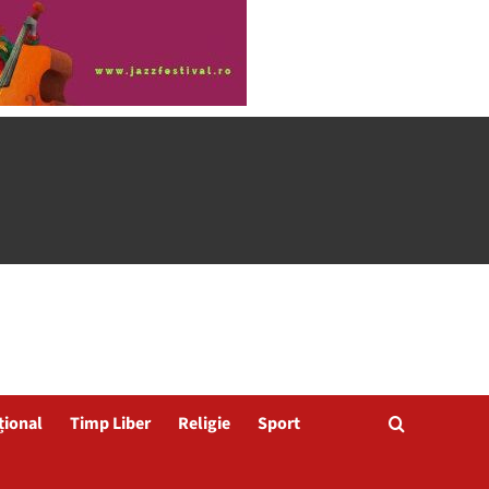
țional
Timp Liber
Religie
Sport