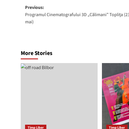
Post
Previous:
Programul Cinematografului 3D „Călimani” Topliţa (2
navigation
mai)
More Stories
Timp Liber
Timp Liber