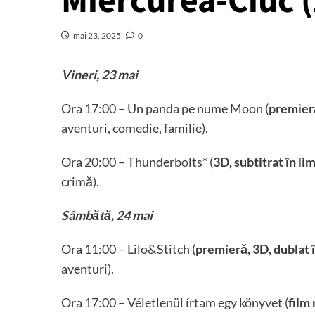
Miercurea-Ciuc 
mai 23, 2025
0
Vineri, 23 mai
Ora 17:00 – Un panda pe nume Moon (
premieră
aventuri, comedie, familie).
Ora 20:00 – Thunderbolts* (
3D,
subtitrat în l
crimă).
Sâmbătă, 24 mai
Ora 11:00 – Lilo&Stitch (
premieră, 3D, dublat
aventuri).
Ora 17:00 – Véletlenül írtam egy könyvet (
film