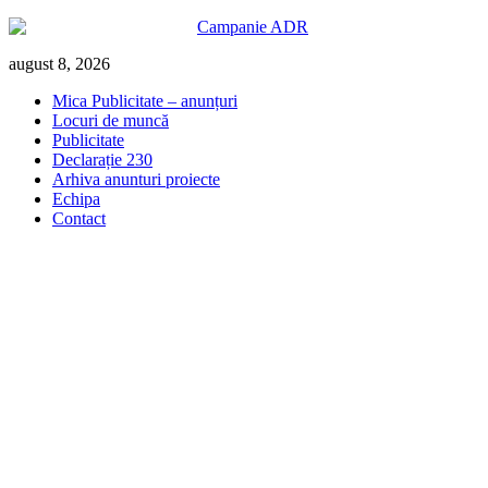
Skip
august 8, 2026
to
Mica Publicitate – anunțuri
content
Locuri de muncă
Publicitate
Declarație 230
Arhiva anunturi proiecte
Echipa
Contact