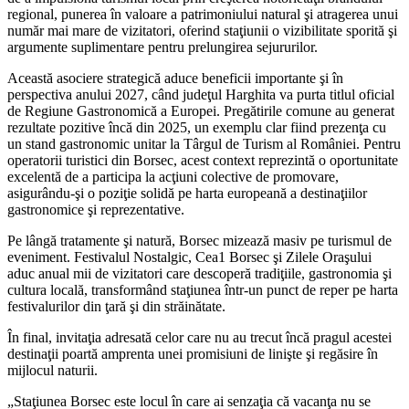
regional, punerea în valoare a patrimoniului natural şi atragerea unui
număr mai mare de vizitatori, oferind staţiunii o vizibilitate sporită şi
argumente suplimentare pentru prelungirea sejururilor.
Această asociere strategică aduce beneficii importante şi în
perspectiva anului 2027, când judeţul Harghita va purta titlul oficial
de Regiune Gastronomică a Europei. Pregătirile comune au generat
rezultate pozitive încă din 2025, un exemplu clar fiind prezenţa cu
un stand gastronomic unitar la Târgul de Turism al României. Pentru
operatorii turistici din Borsec, acest context reprezintă o oportunitate
excelentă de a participa la acţiuni colective de promovare,
asigurându-şi o poziţie solidă pe harta europeană a destinaţiilor
gastronomice şi reprezentative.
Pe lângă tratamente şi natură, Borsec mizează masiv pe turismul de
eveniment. Festivalul Nostalgic, Cea1 Borsec şi Zilele Oraşului
aduc anual mii de vizitatori care descoperă tradiţiile, gastronomia şi
cultura locală, transformând staţiunea într-un punct de reper pe harta
festivalurilor din ţară şi din străinătate.
În final, invitaţia adresată celor care nu au trecut încă pragul acestei
destinaţii poartă amprenta unei promisiuni de linişte şi regăsire în
mijlocul naturii.
„Staţiunea Borsec este locul în care ai senzaţia că vacanţa nu se