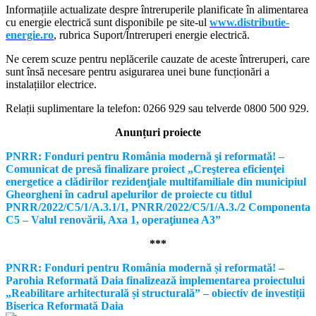
Informațiile actualizate despre întreruperile planificate în alimentarea
cu energie electrică sunt disponibile pe site-ul
www.distributie-
energie.ro
, rubrica Suport/Întreruperi energie electrică.
Ne cerem scuze pentru neplăcerile cauzate de aceste întreruperi, care
sunt însă necesare pentru asigurarea unei bune funcționări a
instalațiilor electrice.
Relații suplimentare la tel
efon: 0266 929 sau telverde 0800 500 929.
Anunțuri proiecte
PNRR: Fonduri pentru România modernă şi reformată! –
Comunicat de presă finalizare proiect „Creşterea eficienţei
energetice a clădirilor rezidenţiale multifamiliale din municipiul
Gheorgheni în cadrul apelurilor de proiecte cu titlul
PNRR/2022/C5/1/A.3.1/1, PNRR/2022/C5/1/A.3./2 Componenta
C5 – Valul renovării, Axa 1, operaţiunea A3”
***
PNRR: Fonduri pentru România modernă și reformată! –
Parohia Reformată Daia finalizează implementarea proiectului
„Reabilitare arhitecturală și structurală” – obiectiv de investiții
Biserica Reformată Daia