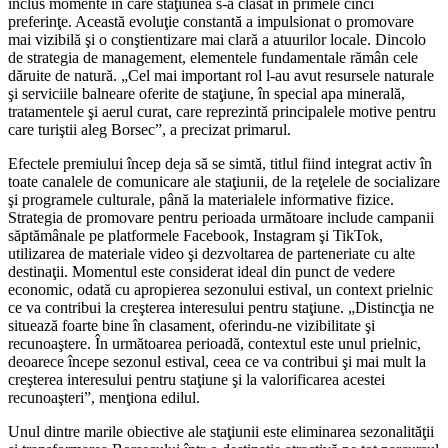
inclus momente în care staţiunea s-a clasat în primele cinci
preferinţe. Această evoluţie constantă a impulsionat o promovare
mai vizibilă şi o conştientizare mai clară a atuurilor locale. Dincolo
de strategia de management, elementele fundamentale rămân cele
dăruite de natură. „Cel mai important rol l-au avut resursele naturale
şi serviciile balneare oferite de staţiune, în special apa minerală,
tratamentele şi aerul curat, care reprezintă principalele motive pentru
care turiştii aleg Borsec”, a precizat primarul.
Efectele premiului încep deja să se simtă, titlul fiind integrat activ în
toate canalele de comunicare ale staţiunii, de la reţelele de socializare
şi programele culturale, până la materialele informative fizice.
Strategia de promovare pentru perioada următoare include campanii
săptămânale pe platformele Facebook, Instagram şi TikTok,
utilizarea de materiale video şi dezvoltarea de parteneriate cu alte
destinaţii. Momentul este considerat ideal din punct de vedere
economic, odată cu apropierea sezonului estival, un context prielnic
ce va contribui la creşterea interesului pentru staţiune. „Distincţia ne
situează foarte bine în clasament, oferindu-ne vizibilitate şi
recunoaştere. În următoarea perioadă, contextul este unul prielnic,
deoarece începe sezonul estival, ceea ce va contribui şi mai mult la
creşterea interesului pentru staţiune şi la valorificarea acestei
recunoaşteri”, menţiona edilul.
Unul dintre marile obiective ale staţiunii este eliminarea sezonalităţii