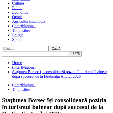
Cultură
Politic
Economic
Opinii
Agricultură/Ecologie
(Inter)Național
Timp Liber
Religie
Sport
Caută
după:
Home
(Inter)Național
Staţiunea Borsec îşi consolidează poziţia în turismul balnear
după succesul de la Destinaţia Anului 2026
(Inter)Național
Timp Liber
Staţiunea Borsec îşi consolidează poziţia
în turismul balnear după succesul de la