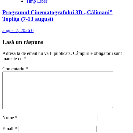
Timp Liber
Programul Cinematografului 3D „Călimani”
Topliţa (7-13 august)
august 7, 2026
0
Lasă un răspuns
Adresa ta de email nu va fi publicată.
Câmpurile obligatorii sunt
marcate cu
*
Comentariu
*
Nume
*
Email
*