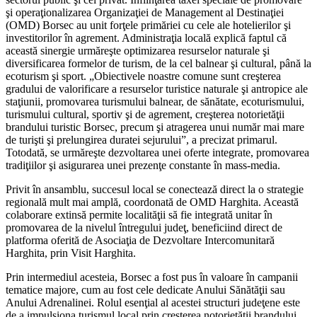
şi operaţionalizarea Organizaţiei de Management al Destinaţiei
(OMD) Borsec au unit forţele primăriei cu cele ale hotelierilor şi
investitorilor în agrement. Administraţia locală explică faptul că
această sinergie urmăreşte optimizarea resurselor naturale şi
diversificarea formelor de turism, de la cel balnear şi cultural, până la
ecoturism şi sport. „Obiectivele noastre comune sunt creşterea
gradului de valorificare a resurselor turistice naturale şi antropice ale
staţiunii, promovarea turismului balnear, de sănătate, ecoturismului,
turismului cultural, sportiv şi de agrement, creşterea notorietăţii
brandului turistic Borsec, precum şi atragerea unui număr mai mare
de turişti şi prelungirea duratei sejurului”, a precizat primarul.
Totodată, se urmăreşte dezvoltarea unei oferte integrate, promovarea
tradiţiilor şi asigurarea unei prezenţe constante în mass-media.
Privit în ansamblu, succesul local se conectează direct la o strategie
regională mult mai amplă, coordonată de OMD Harghita. Această
colaborare extinsă permite localităţii să fie integrată unitar în
promovarea de la nivelul întregului judeţ, beneficiind direct de
platforma oferită de Asociaţia de Dezvoltare Intercomunitară
Harghita, prin Visit Harghita.
Prin intermediul acesteia, Borsec a fost pus în valoare în campanii
tematice majore, cum au fost cele dedicate Anului Sănătăţii sau
Anului Adrenalinei. Rolul esenţial al acestei structuri judeţene este
de a impulsiona turismul local prin creşterea notorietăţii brandului