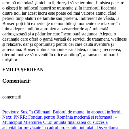
termină niciodată şi nici nu îţi doreşti să se termine. Liniştea pe care
o găseşti în mijlocul naturii se transmite şi în interiorul fiecăruia
dintre noi, iar acest lucru este poate cel mai valoros atunci când
petreci timp alături de familie sau prieteni. Indiferent de vârstă, la
Borsec poţi trăi experienţe memorabile şi momente de relaxare în
inima depresiunii, în apropierea izvoarelor de apă minerală
carbogazoasă şi a pădurilor care înconjoară staţiunea. Alegeţi o
destinaţie care oferă o gamă variată de servicii de tratament, wellness
şi relaxare, dar şi oportunităţi pentru cei care caută aventură şi
adrenalină. Borsec îmbină armonios sănătatea, natura şi recreerea,
oferind motive să reveniţi în orice anotimp”, a transmis primarul
turiştilor.
EMILIA ŞERDEAN
Comentarii:
comentarii
Post
Previous:
Sus, în Călimani: Bujorul de munte, în apogeul înfloririi
Next:
PNRR: Fonduri pentru România modernă și reformată! –
navigation
Municipiul Miercurea-Ciuc anunță finalizarea cu succes a
activităților prevăzute în cadrul proiectului intitulat „Dezvoltarea,