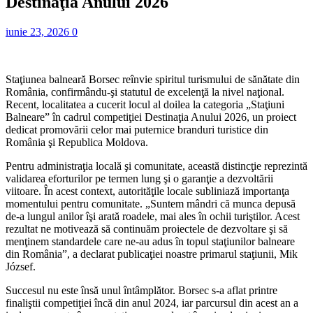
Destinaţia Anului 2026
iunie 23, 2026
0
Staţiunea balneară Borsec reînvie spiritul turismului de sănătate din
România, confirmându-şi statutul de excelenţă la nivel naţional.
Recent, localitatea a cucerit locul al doilea la categoria „Staţiuni
Balneare” în cadrul competiţiei Destinaţia Anului 2026, un proiect
dedicat promovării celor mai puternice branduri turistice din
România şi Republica Moldova.
Pentru administraţia locală şi comunitate, această distincţie reprezintă
validarea eforturilor pe termen lung şi o garanţie a dezvoltării
viitoare. În acest context, autorităţile locale subliniază importanţa
momentului pentru comunitate. „Suntem mândri că munca depusă
de-a lungul anilor îşi arată roadele, mai ales în ochii turiştilor. Acest
rezultat ne motivează să continuăm proiectele de dezvoltare şi să
menţinem standardele care ne-au adus în topul staţiunilor balneare
din România”, a declarat publicaţiei noastre primarul staţiunii, Mik
József.
Succesul nu este însă unul întâmplător. Borsec s-a aflat printre
finaliştii competiţiei încă din anul 2024, iar parcursul din acest an a