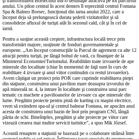
şi transformarea Borsecului într-o destinaţie atractivă pe tot parcursul
anului. Un pilon central în acest demers îl reprezintă centrul Fontana
Spa & Balneo Borsec, funcţional din iarna anului 2022, care a
început deja să prelungească durata şederii vizitatorilor şi să
consolideze afluxul de turişti atât în sezonul cald, cât şi în cel de
iarnă.
Pentru a susţine această creştere, infrastructura locală trece prin
transformări majore, susţinute de fonduri guvernamentale şi
europene. „Am început construcţiile la Parcul de agrement cu alte 12
atracţii pentru turişti, pe lângă bobul de vară, cu finanţare de la
Ministerul Economiei/Turismului. Reabilităm toate izvoarele de ape
minerale din localitate (chiar în momentul de faţă sunt în curs de
reabilitare 4 izvoare şi anul viitor continuăm cu restul izvoarelor).
Avem câştigat un proiect prin POR care cuprinde reabilitarea pieţei
din staţiune, construirea unui pavilion mare deasupra izvorului de
apă minerală nr. 4, la intrare în localitate şi construirea unui parc
tematic cu machete a pavilioanelor de izvoare cu ape minerale din
lume. Pregătim proiecte pentru pistă de karting cu maşini electrice,
vrem să extindem spa-ul şi centrul balnear Fontana, ne apucăm anul
acesta de construirea unui bazin de înot prin program CNI, lângă
pârtia de schi. Bineînţeles, pregătim şi alte proiecte pe viitor care
vizează crearea mai multor servicii turistice”, a spus Mik József.
Această renaştere a staţiunii se bazează pe o colaborare strânsă între
sectorul public şi cel privat. Înfiinţarea taxei speciale de promovare