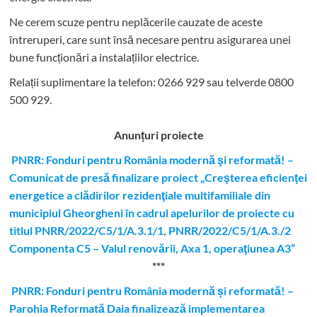
Ne cerem scuze pentru neplăcerile cauzate de aceste
întreruperi, care sunt însă necesare pentru asigurarea unei
bune funcționări a instalațiilor electrice.
Relații suplimentare la tel
efon: 0266 929 sau telverde 0800
500 929.
Anunțuri proiecte
PNRR: Fonduri pentru România modernă şi reformată! –
Comunicat de presă finalizare proiect „Creşterea eficienţei
energetice a clădirilor rezidenţiale multifamiliale din
municipiul Gheorgheni în cadrul apelurilor de proiecte cu
titlul PNRR/2022/C5/1/A.3.1/1, PNRR/2022/C5/1/A.3./2
Componenta C5 – Valul renovării, Axa 1, operaţiunea A3”
***
PNRR: Fonduri pentru România modernă și reformată! –
Parohia Reformată Daia finalizează implementarea