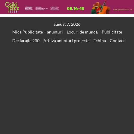
Skip
august 7, 2026
to
Mica Publicitate – anunțuri
Locuri de muncă
Publicitate
content
Declarație 230
Arhiva anunturi proiecte
Echipa
Contact