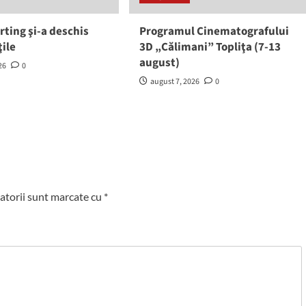
rting şi-a deschis
Programul Cinematografului
ţile
3D „Călimani” Topliţa (7-13
august)
26
0
august 7, 2026
0
atorii sunt marcate cu
*