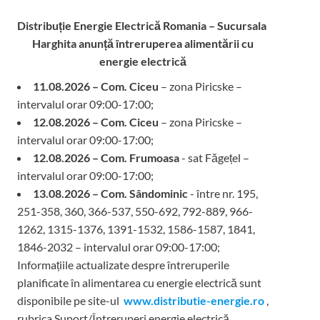
Distribuție Energie Electrică Romania – Sucursala
Harghita
anunță întreruperea alimentării cu
energie electrică
11.08.2026 – Com. Ciceu
– zona Piricske –
intervalul orar 09:00-17:00;
12.08.2026 – Com. Ciceu
– zona Piricske –
intervalul orar 09:00-17:00;
12.08.2026 – Com. Frumoasa
- sat Făgețel –
intervalul orar 09:00-17:00;
13.08.2026 – Com. Sândominic
- între nr. 195,
251-358, 360, 366-537, 550-692, 792-889, 966-
1262, 1315-1376, 1391-1532, 1586-1587, 1841,
1846-2032 – intervalul orar 09:00-17:00;
Informațiile actualizate despre întreruperile
planificate în alimentarea cu energie electrică sunt
disponibile pe site-ul
www.distributie-energie.ro
,
rubrica Suport/Întreruperi energie electrică.