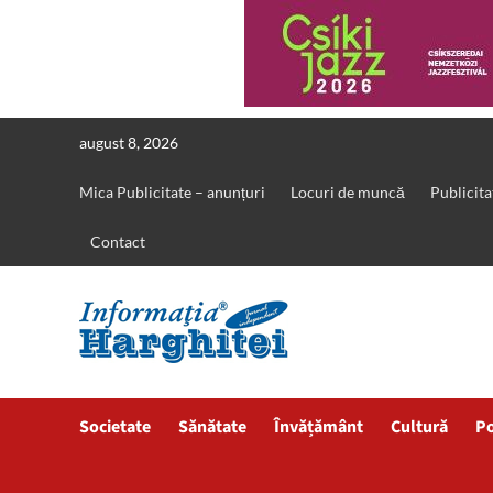
Skip
august 8, 2026
to
content
Mica Publicitate – anunțuri
Locuri de muncă
Publicita
Contact
Societate
Sănătate
Învățământ
Cultură
Po