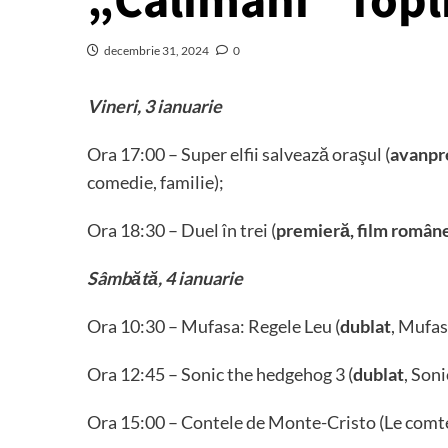
„Călimani” Topl
decembrie 31, 2024
0
Vineri, 3 ianuarie
Ora 17:00 – Super elfii salvează oraşul (
avanpr
comedie, familie);
Ora 18:30 – Duel în trei (
premieră, film român
Sâmbătă, 4 ianuarie
Ora 10:30 – Mufasa: Regele Leu (
dublat
, Mufas
Ora 12:45 – Sonic the hedgehog 3 (
dublat
, Son
Ora 15:00 – Contele de Monte-Cristo (Le comte