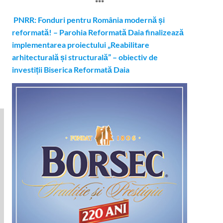
***
PNRR: Fonduri pentru România modernă și
reformată! – Parohia Reformată Daia finalizează
implementarea proiectului „Reabilitare
arhitecturală și structurală” – obiectiv de
investiții Biserica Reformată Daia