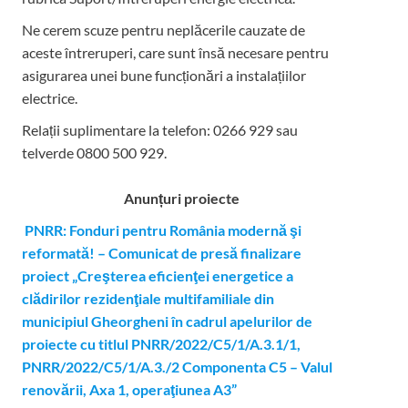
Ne cerem scuze pentru neplăcerile cauzate de
aceste întreruperi, care sunt însă necesare pentru
asigurarea unei bune funcționări a instalațiilor
electrice.
Relații suplimentare la tel
efon: 0266 929 sau
telverde 0800 500 929.
Anunțuri proiecte
PNRR: Fonduri pentru România modernă şi
reformată! – Comunicat de presă finalizare
proiect „Creşterea eficienţei energetice a
clădirilor rezidenţiale multifamiliale din
municipiul Gheorgheni în cadrul apelurilor de
proiecte cu titlul PNRR/2022/C5/1/A.3.1/1,
PNRR/2022/C5/1/A.3./2 Componenta C5 – Valul
renovării, Axa 1, operaţiunea A3”