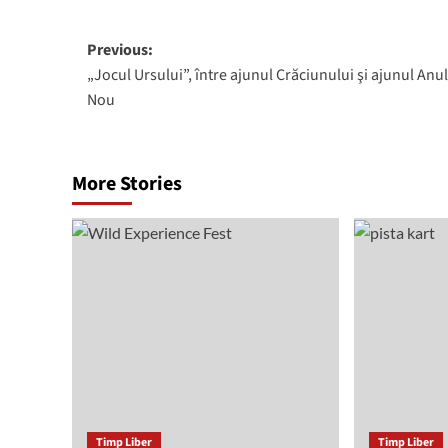
Post
Previous:
„Jocul Ursului”, între ajunul Crăciunului şi ajunul Anu
navigation
Nou
More Stories
Timp Liber
Timp Liber