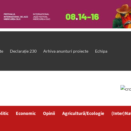
te
Declarație 230
Arhiva anunturi proiecte
Echipa
litic
Economic
Opinii
Agricultură/Ecologie
(Inter)Na