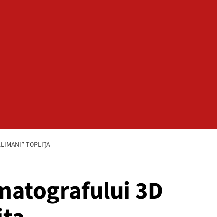
LIMANI” TOPLIŢA
matografului 3D