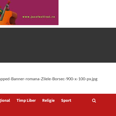
țional
Timp Liber
Religie
Sport