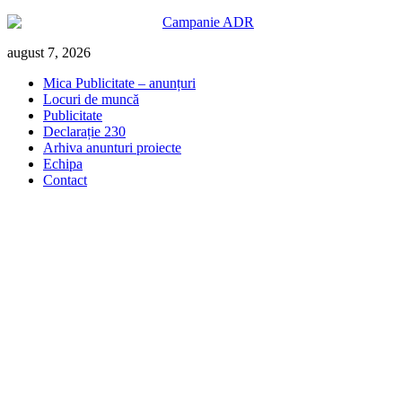
Skip
august 7, 2026
to
Mica Publicitate – anunțuri
content
Locuri de muncă
Publicitate
Declarație 230
Arhiva anunturi proiecte
Echipa
Contact