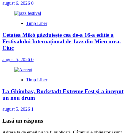
august 6, 2026
0
Timp Liber
Cetatea Mikó găzduieşte cea de-a 16-a ediţie a
Festivalului Internaţional de Jazz din Miercurea-
Ciuc
august 5, 2026
0
Timp Liber
La Ghimbav, Rockstadt Extreme Fest şi-a început
un nou drum
august 5, 2026
1
Lasă un răspuns
Adresa ta de email nu va fi publicată.
Câmpurile obligatorii sunt