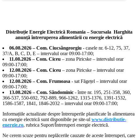
Distribuție Energie Electrică Romania – Sucursala Harghita
anunță întreruperea alimentării cu energie electrică
06.08.2026 – Com. Ciucsângeorgiu
- casele nr. 6-12, 75, 37,
37/A, B, C, D, E – intervalul orar 09:00-17:00;
11.08.2026 – Com. Ciceu
– zona Piricske – intervalul orar
09:00-17:00;
12.08.2026 – Com. Ciceu
– zona Piricske – intervalul orar
09:00-17:00;
12.08.2026 – Com. Frumoasa
- sat Făgețel – intervalul orar
09:00-17:00;
13.08.2026 – Com. Sândominic
- între nr. 195, 251-358, 360,
366-537, 550-692, 792-889, 966-1262, 1315-1376, 1391-1532,
1586-1587, 1841, 1846-2032 – intervalul orar 09:00-17:00;
Informațiile actualizate despre întreruperile planificate în alimentarea
cu energie electrică sunt disponibile pe site-ul
www.distributie-
energie.ro
, rubrica Suport/Întreruperi energie electrică.
Ne cerem scuze pentru neplăcerile cauzate de aceste întreruperi, care