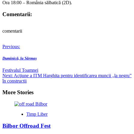
Ora 18:00 – România sălbatică (2D).
Comentarii:
comentarii
Post
Previous:
navigation
Duminică, la Sărmaş
Festivalul Toamnei
Next:
Acţiune a ITM Harghita pentru identificarea muncii „la negru”
în construcţii
More Stories
Timp Liber
Bilbor Offroad Fest