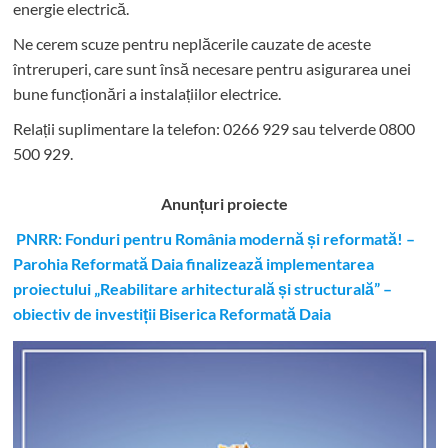
energie electrică.
Ne cerem scuze pentru neplăcerile cauzate de aceste
întreruperi, care sunt însă necesare pentru asigurarea unei
bune funcționări a instalațiilor electrice.
Relații suplimentare la tel
efon: 0266 929 sau telverde 0800
500 929.
Anunțuri proiecte
PNRR: Fonduri pentru România modernă și reformată! –
Parohia Reformată Daia finalizează implementarea
proiectului „Reabilitare arhitecturală și structurală” –
obiectiv de investiții Biserica Reformată Daia