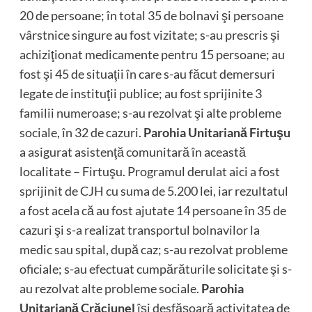
20 de persoane; în total 35 de bolnavi şi persoane
vârstnice singure au fost vizitate; s-au prescris şi
achiziţionat medicamente pentru 15 persoane; au
fost şi 45 de situaţii în care s-au făcut demersuri
legate de instituţii publice; au fost sprijinite 3
familii numeroase; s-au rezolvat şi alte probleme
sociale, în 32 de cazuri.
Parohia Unitariană Firtuşu
a asigurat asistenţă comunitară în această
localitate – Firtuşu. Programul derulat aici a fost
sprijinit de CJH cu suma de 5.200 lei, iar rezultatul
a fost acela că au fost ajutate 14 persoane în 35 de
cazuri şi s-a realizat transportul bolnavilor la
medic sau spital, după caz; s-au rezolvat probleme
oficiale; s-au efectuat cumpărăturile solicitate şi s-
au rezolvat alte probleme sociale.
Parohia
Unitariană Crăciunel
îşi desfăşoară activitatea de