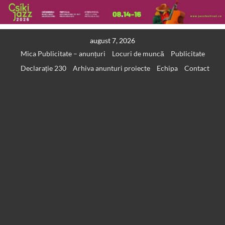
Skip
august 7, 2026
to
Mica Publicitate – anunțuri
Locuri de muncă
Publicitate
content
Declarație 230
Arhiva anunturi proiecte
Echipa
Contact