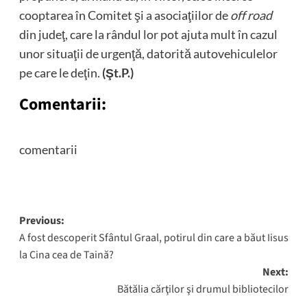
cooptarea în Comitet şi a asociaţiilor de
off road
din judeţ, care la rândul lor pot ajuta mult în cazul
unor situaţii de urgenţă, datorită autovehiculelor
pe care le deţin.
(Şt.P.)
Comentarii:
comentarii
Post
Previous:
A fost descoperit Sfântul Graal, potirul din care a băut Iisus
navigation
la Cina cea de Taină?
Next:
Bătălia cărţilor şi drumul bibliotecilor