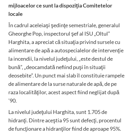
mijloacelor ce sunt la dispoziţia Comitetelor
locale
În cadrul aceleiaşi şedinţe semestriale, generalul
Gheorghe Pop, inspectorul şef al ISU „Oltul”
Harghita, a apreciat că situaţia privind sursele cu
alimentare de apă a autospecialelor de intervenţie
la incendii, la nivelul judeţului, „este destul de
bună”, „deocamdată nefiind puşi în situaţii
deosebite”. Un punct mai slab îl constituie rampele
de alimentare de la surse naturale de apă, de pe
raza localităţilor, acest aspect fiind neglijat după
’90.
La nivelul judeţului Harghita, sunt 1.705 de
hidranţi. Dintre aceştia 95 sunt defecţi, procentul
de funcţionare a hidranţilor fiind de aproape 95%.