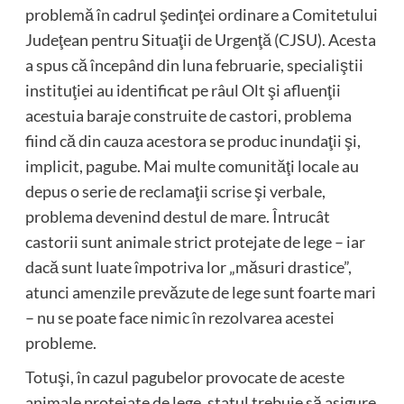
problemă în cadrul şedinţei ordinare a Comitetului
Judeţean pentru Situaţii de Urgenţă (CJSU). Acesta
a spus că începând din luna februarie, specialiştii
instituţiei au identificat pe râul Olt şi afluenţii
acestuia baraje construite de castori, problema
fiind că din cauza acestora se produc inundaţii şi,
implicit, pagube. Mai multe comunităţi locale au
depus o serie de reclamaţii scrise şi verbale,
problema devenind destul de mare. Întrucât
castorii sunt animale strict protejate de lege – iar
dacă sunt luate împotriva lor „măsuri drastice”,
atunci amenzile prevăzute de lege sunt foarte mari
– nu se poate face nimic în rezolvarea acestei
probleme.
Totuşi, în cazul pagubelor provocate de aceste
animale protejate de lege, statul trebuie să asigure