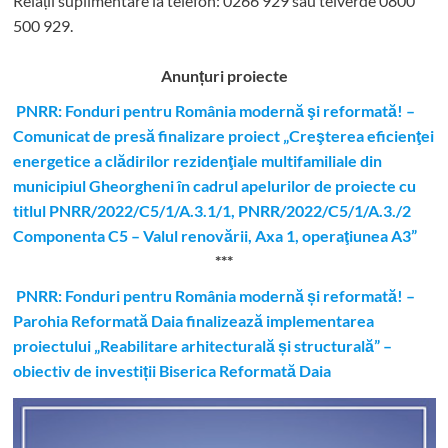
Relații suplimentare la tel
efon: 0266 929 sau telverde 0800
500 929.
Anunțuri proiecte
PNRR: Fonduri pentru România modernă şi reformată! –
Comunicat de presă finalizare proiect „Creşterea eficienţei
energetice a clădirilor rezidenţiale multifamiliale din
municipiul Gheorgheni în cadrul apelurilor de proiecte cu
titlul PNRR/2022/C5/1/A.3.1/1, PNRR/2022/C5/1/A.3./2
Componenta C5 – Valul renovării, Axa 1, operaţiunea A3”
***
PNRR: Fonduri pentru România modernă și reformată! –
Parohia Reformată Daia finalizează implementarea
proiectului „Reabilitare arhitecturală și structurală” –
obiectiv de investiții Biserica Reformată Daia