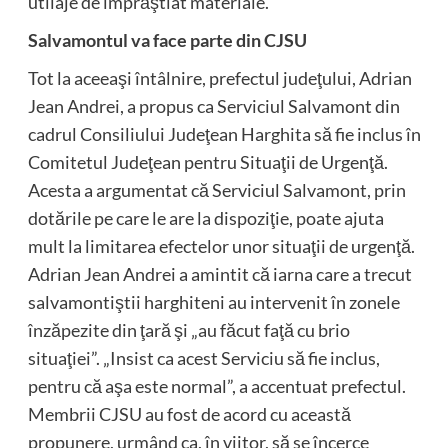
utilaje de împrăştiat materiale.
Salvamontul va face parte din CJSU
Tot la aceeaşi întâlnire, prefectul judeţului, Adrian
Jean Andrei, a propus ca Serviciul Salvamont din
cadrul Consiliului Judeţean Harghita să fie inclus în
Comitetul Judeţean pentru Situaţii de Urgenţă.
Acesta a argumentat că Serviciul Salvamont, prin
dotările pe care le are la dispoziţie, poate ajuta
mult la limitarea efectelor unor situaţii de urgenţă.
Adrian Jean Andrei a amintit că iarna care a trecut
salvamontiştii harghiteni au intervenit în zonele
înzăpezite din ţară şi „au făcut faţă cu brio
situaţiei”. „Insist ca acest Serviciu să fie inclus,
pentru că aşa este normal”, a accentuat prefectul.
Membrii CJSU au fost de acord cu această
propunere, urmând ca, în viitor, să se încerce