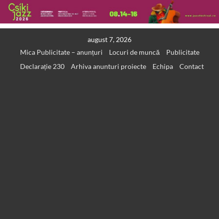
Skip
august 7, 2026
to
Mica Publicitate – anunțuri
Locuri de muncă
Publicitate
content
Declarație 230
Arhiva anunturi proiecte
Echipa
Contact