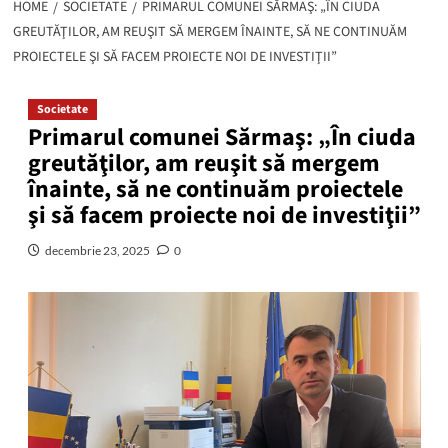
HOME
SOCIETATE
PRIMARUL COMUNEI SĂRMAŞ: „ÎN CIUDA
GREUTĂŢILOR, AM REUŞIT SĂ MERGEM ÎNAINTE, SĂ NE CONTINUĂM
PROIECTELE ŞI SĂ FACEM PROIECTE NOI DE INVESTIŢII”
Societate
Primarul comunei Sărmaş: „În ciuda
greutăţilor, am reuşit să mergem
înainte, să ne continuăm proiectele
şi să facem proiecte noi de investiţii”
decembrie 23, 2025
0