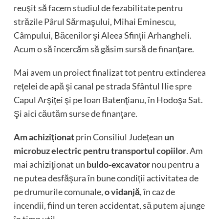
reuşit să facem studiul de fezabilitate pentru
străzile Pârul Sărmaşului, Mihai Eminescu,
Câmpului, Băcenilor şi Aleea Sfinţii Arhangheli.
Acum o să încercăm să găsim sursă de finanţare.
Mai avem un proiect finalizat tot pentru extinderea
reţelei de apă şi canal pe strada Sfântul Ilie spre
Capul Arşiţei şi pe Ioan Batenţianu, în Hodoşa Sat.
Şi aici căutăm surse de finanţare.
Am achiziţionat
prin Consiliul Judeţean
un
microbuz electric pentru transportul copiilor
. Am
mai achiziţionat un
buldo-excavator
nou pentru a
ne putea desfăşura în bune condiţii activitatea de
pe drumurile comunale,
o vidanjă
, în caz de
incendii, fiind un teren accidentat, să putem ajunge