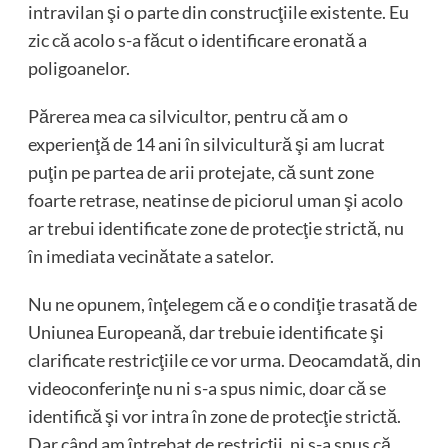
intravilan şi o parte din construcţiile existente. Eu
zic că acolo s-a făcut o identificare eronată a
poligoanelor.
Părerea mea ca silvicultor, pentru că am o
experienţă de 14 ani în silvicultură şi am lucrat
puţin pe partea de arii protejate, că sunt zone
foarte retrase, neatinse de piciorul uman şi acolo
ar trebui identificate zone de protecţie strictă, nu
în imediata vecinătate a satelor.
Nu ne opunem, înţelegem că e o condiţie trasată de
Uniunea Europeană, dar trebuie identificate şi
clarificate restricţiile ce vor urma. Deocamdată, din
videoconferinţe nu ni s-a spus nimic, doar că se
identifică şi vor intra în zone de protecţie strictă.
Dar când am întrebat de restricţii, ni s-a spus că