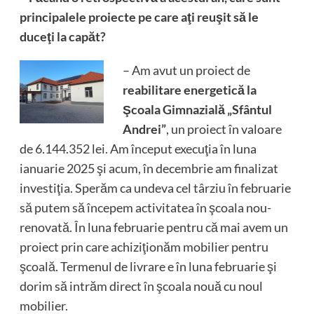
principalele proiecte pe care aţi reuşit să le
duceţi la capăt?
– Am avut un proiect de
reabilitare energetică la
Şcoala Gimnazială „Sfântul
Andrei”
, un proiect în valoare
de 6.144.352 lei. Am început execuţia în luna
ianuarie 2025 şi acum, în decembrie am finalizat
investiţia. Sperăm ca undeva cel târziu în februarie
să putem să începem activitatea în şcoala nou-
renovată. În luna februarie pentru că mai avem un
proiect prin care achiziţionăm mobilier pentru
şcoală. Termenul de livrare e în luna februarie şi
dorim să intrăm direct în şcoala nouă cu noul
mobilier.