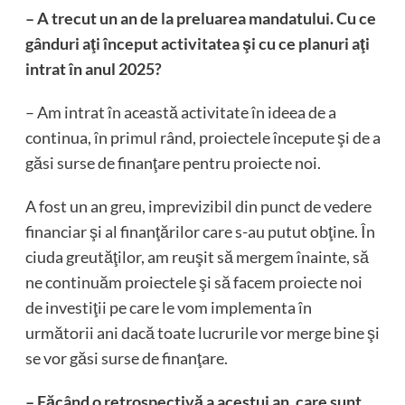
– A trecut un an de la preluarea mandatului. Cu ce
gânduri aţi început activitatea şi cu ce planuri aţi
intrat în anul 2025?
– Am intrat în această activitate în ideea de a
continua, în primul rând, proiectele începute şi de a
găsi surse de finanţare pentru proiecte noi.
A fost un an greu, imprevizibil din punct de vedere
financiar şi al finanţărilor care s-au putut obţine. În
ciuda greutăţilor, am reuşit să mergem înainte, să
ne continuăm proiectele şi să facem proiecte noi
de investiţii pe care le vom implementa în
următorii ani dacă toate lucrurile vor merge bine şi
se vor găsi surse de finanţare.
– Făcând o retrospectivă a acestui an, care sunt