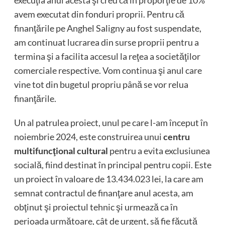
execuţia anul acesta şi cred că în proporţie de 10%
avem executat din fonduri proprii. Pentru că
finanţările pe Anghel Saligny au fost suspendate,
am continuat lucrarea din surse proprii pentru a
termina şi a facilita accesul la reţea a societăţilor
comerciale respective. Vom continua şi anul care
vine tot din bugetul propriu până se vor relua
finanţările.
Un al patrulea proiect, unul pe care l-am început în
noiembrie 2024, este construirea unui
centru
multifuncţional cultural
pentru a evita exclusiunea
socială, fiind destinat în principal pentru copii. Este
un proiect în valoare de 13.434.023 lei, la care am
semnat contractul de finanţare anul acesta, am
obţinut şi proiectul tehnic şi urmează ca în
perioada următoare, cât de urgent, să fie făcută