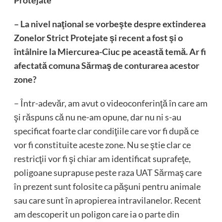
Protejate
– La nivel naţional se vorbeşte despre extinderea
Zonelor Strict Protejate şi recent a fost şi o
întâlnire la Miercurea-Ciuc pe această temă. Ar fi
afectată comuna Sărmaş de conturarea acestor
zone?
– Într-adevăr, am avut o videoconferinţă în care am
şi răspuns că nu ne-am opune, dar nu ni s-au
specificat foarte clar condiţiile care vor fi după ce
vor fi constituite aceste zone. Nu se ştie clar ce
restricţii vor fi şi chiar am identificat suprafeţe,
poligoane suprapuse peste raza UAT Sărmaş care
în prezent sunt folosite ca păşuni pentru animale
sau care sunt în apropierea intravilanelor. Recent
am descoperit un poligon care ia o parte din