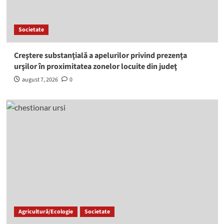
Societate
Creştere substanţială a apelurilor privind prezenţa
urşilor în proximitatea zonelor locuite din judeţ
august 7, 2026
0
Agricultură/Ecologie
Societate