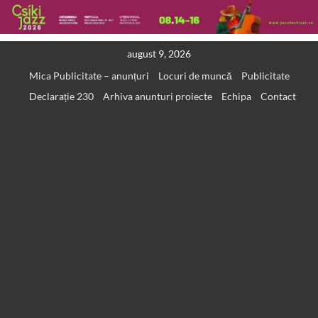
Skip
august 9, 2026
to
Mica Publicitate – anunțuri
Locuri de muncă
Publicitate
content
Declarație 230
Arhiva anunturi proiecte
Echipa
Contact