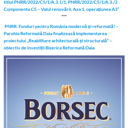
titlul PNRR/2022/C5/1/A.3.1/1, PNRR/2022/C5/1/A.3./2
Componenta C5 – Valul renovării, Axa 1, operaţiunea A3”
***
PNRR: Fonduri pentru România modernă și reformată! –
Parohia Reformată Daia finalizează implementarea
proiectului „Reabilitare arhitecturală și structurală” –
obiectiv de investiții Biserica Reformată Daia