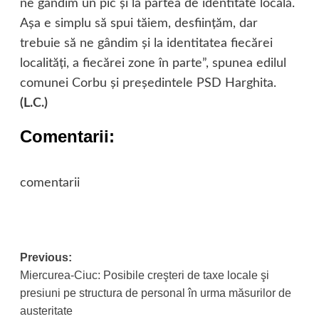
ne gândim un pic şi la partea de identitate locală.
Aşa e simplu să spui tăiem, desfiinţăm, dar
trebuie să ne gândim şi la identitatea fiecărei
localităţi, a fiecărei zone în parte”, spunea edilul
comunei Corbu şi preşedintele PSD Harghita.
(L.C.)
Comentarii:
comentarii
Post
Previous:
Miercurea-Ciuc: Posibile creşteri de taxe locale şi
navigation
presiuni pe structura de personal în urma măsurilor de
austeritate