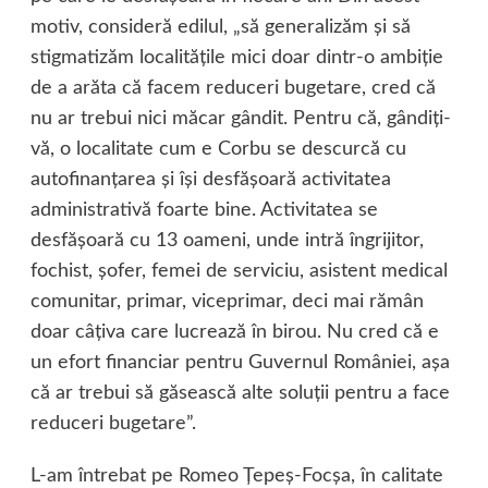
motiv, consideră edilul, „să generalizăm şi să
stigmatizăm localităţile mici doar dintr-o ambiţie
de a arăta că facem reduceri bugetare, cred că
nu ar trebui nici măcar gândit. Pentru că, gândiţi-
vă, o localitate cum e Corbu se descurcă cu
autofinanţarea şi îşi desfăşoară activitatea
administrativă foarte bine. Activitatea se
desfăşoară cu 13 oameni, unde intră îngrijitor,
fochist, şofer, femei de serviciu, asistent medical
comunitar, primar, viceprimar, deci mai rămân
doar câţiva care lucrează în birou. Nu cred că e
un efort financiar pentru Guvernul României, aşa
că ar trebui să găsească alte soluţii pentru a face
reduceri bugetare”.
L-am întrebat pe Romeo Ţepeş-Focşa, în calitate