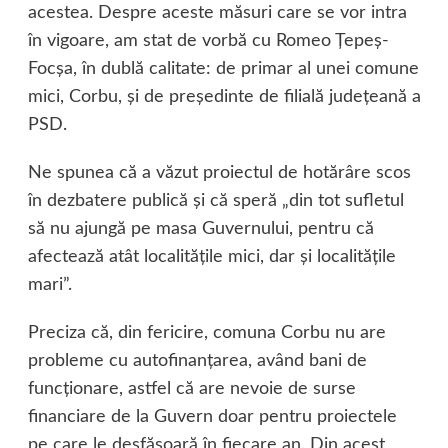
acestea. Despre aceste măsuri care se vor intra
în vigoare, am stat de vorbă cu Romeo Ţepeş-
Focşa, în dublă calitate: de primar al unei comune
mici, Corbu, şi de preşedinte de filială judeţeană a
PSD.
Ne spunea că a văzut proiectul de hotărâre scos
în dezbatere publică şi că speră „din tot sufletul
să nu ajungă pe masa Guvernului, pentru că
afectează atât localităţile mici, dar şi localităţile
mari”.
Preciza că, din fericire, comuna Corbu nu are
probleme cu autofinanţarea, având bani de
funcţionare, astfel că are nevoie de surse
financiare de la Guvern doar pentru proiectele
pe care le desfăşoară în fiecare an. Din acest