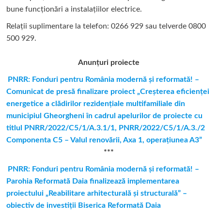
bune funcționări a instalațiilor electrice.
Relații suplimentare la tel
efon: 0266 929 sau telverde 0800
500 929.
Anunțuri proiecte
PNRR: Fonduri pentru România modernă şi reformată! –
Comunicat de presă finalizare proiect „Creşterea eficienţei
energetice a clădirilor rezidenţiale multifamiliale din
municipiul Gheorgheni în cadrul apelurilor de proiecte cu
titlul PNRR/2022/C5/1/A.3.1/1, PNRR/2022/C5/1/A.3./2
Componenta C5 – Valul renovării, Axa 1, operaţiunea A3”
***
PNRR: Fonduri pentru România modernă și reformată! –
Parohia Reformată Daia finalizează implementarea
proiectului „Reabilitare arhitecturală și structurală” –
obiectiv de investiții Biserica Reformată Daia