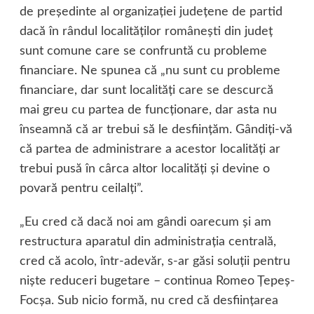
de preşedinte al organizaţiei judeţene de partid
dacă în rândul localităţilor româneşti din judeţ
sunt comune care se confruntă cu probleme
financiare. Ne spunea că „nu sunt cu probleme
financiare, dar sunt localităţi care se descurcă
mai greu cu partea de funcţionare, dar asta nu
înseamnă că ar trebui să le desfiinţăm. Gândiţi-vă
că partea de administrare a acestor localităţi ar
trebui pusă în cârca altor localităţi şi devine o
povară pentru ceilalţi”.
„Eu cred că dacă noi am gândi oarecum şi am
restructura aparatul din administraţia centrală,
cred că acolo, într-adevăr, s-ar găsi soluţii pentru
nişte reduceri bugetare – continua Romeo Ţepeş-
Focşa. Sub nicio formă, nu cred că desfiinţarea