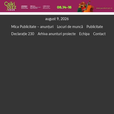
Skip
august 9, 2026
to
Mica Publicitate – anunțuri
Locuri de muncă
Publicitate
content
Declarație 230
Arhiva anunturi proiecte
Echipa
Contact