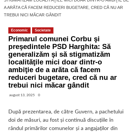
STIGMATIZĂM LOCALITĂŢILE MICI DOAR DINTR-O AMBIŢIE DE
A ARĂTA CĂ FACEM REDUCERI BUGETARE, CRED CĂ NU AR
TREBUI NICI MĂCAR GÂNDIT
Economic
Societate
Primarul comunei Corbu şi
preşedintele PSD Harghita: Să
generalizăm şi să stigmatizăm
localităţile mici doar dintr-o
ambiţie de a arăta că facem
reduceri bugetare, cred că nu ar
trebui nici măcar gândit
august 13, 2025
0
După prezentarea, de către Guvern, a pachetului
doi de măsuri, au fost şi continuă discuţiile în
rândul primărilor comunelor şi a angajaţilor din