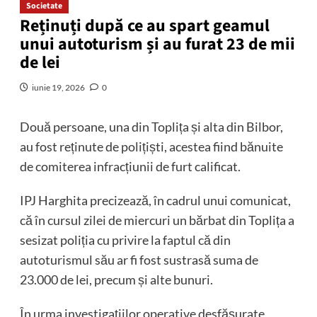
Societate
Reținuți după ce au spart geamul
unui autoturism și au furat 23 de mii
de lei
iunie 19, 2026
0
Două persoane, una din Toplița și alta din Bilbor,
au fost reținute de polițiști, acestea fiind bănuite
de comiterea infracțiunii de furt calificat.
IPJ Harghita precizează, în cadrul unui comunicat,
că în cursul zilei de miercuri un bărbat din Toplița a
sesizat poliția cu privire la faptul că din
autoturismul său ar fi fost sustrasă suma de
23.000 de lei, precum și alte bunuri.
În urma investigațiilor operative desfășurate,