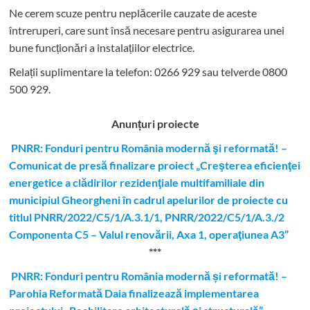
Ne cerem scuze pentru neplăcerile cauzate de aceste
întreruperi, care sunt însă necesare pentru asigurarea unei
bune funcționări a instalațiilor electrice.
Relații suplimentare la tel
efon: 0266 929 sau telverde 0800
500 929.
Anunțuri proiecte
PNRR: Fonduri pentru România modernă şi reformată! –
Comunicat de presă finalizare proiect „Creşterea eficienţei
energetice a clădirilor rezidenţiale multifamiliale din
municipiul Gheorgheni în cadrul apelurilor de proiecte cu
titlul PNRR/2022/C5/1/A.3.1/1, PNRR/2022/C5/1/A.3./2
Componenta C5 – Valul renovării, Axa 1, operaţiunea A3”
***
PNRR: Fonduri pentru România modernă și reformată! –
Parohia Reformată Daia finalizează implementarea