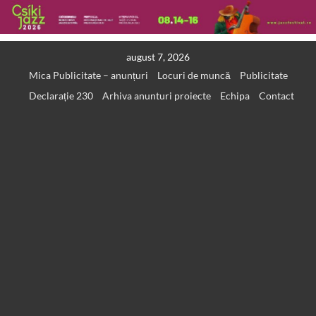
Skip
august 7, 2026
to
Mica Publicitate – anunțuri
Locuri de muncă
Publicitate
content
Declarație 230
Arhiva anunturi proiecte
Echipa
Contact