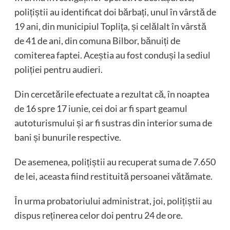
polițiștii au identificat doi bărbați, unul în vârstă de
19 ani, din municipiul Toplița, și celălalt în vârstă
de 41 de ani, din comuna Bilbor, bănuiți de
comiterea faptei. Aceștia au fost conduși la sediul
poliției pentru audieri.
Din cercetările efectuate a rezultat că, în noaptea
de 16 spre 17 iunie, cei doi ar fi spart geamul
autoturismului și ar fi sustras din interior suma de
bani și bunurile respective.
De asemenea, polițiștii au recuperat suma de 7.650
de lei, aceasta fiind restituită persoanei vătămate.
În urma probatoriului administrat, joi, polițiștii au
dispus reținerea celor doi pentru 24 de ore.