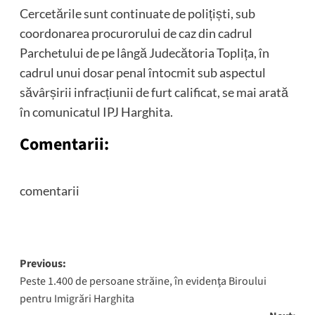
Cercetările sunt continuate de polițiști, sub
coordonarea procurorului de caz din cadrul
Parchetului de pe lângă Judecătoria Toplița, în
cadrul unui dosar penal întocmit sub aspectul
săvârșirii infracțiunii de furt calificat, se mai arată
în comunicatul IPJ Harghita.
Comentarii:
comentarii
Post
Previous:
Peste 1.400 de persoane străine, în evidenţa Biroului
navigation
pentru Imigrări Harghita