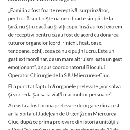
„Familia a fost foarte receptivă, surprinzător,
pentru că sunt nişte oameni foarte simpli, de la
ţară, nu ştiu dacă au şi alţi copii, însă au fost extrem
de receptivi pentru că au fost de acord cu donarea
tuturor organelor (cord, rinichi, ficat, oase,
tendoane, ochi), ceea ce nu e puţin lucru. Este un
gest extraordinar, de un mare altruism, este un gest
emoţionant”, a spus coordonatorul Blocului
Operator Chirurgie de la SJU Miercurea-Ciuc.
El a punctat faptul că organele prelevate „vor salva
şi vor reda şansa la viaţă mai multor persoane”.
Aceasta a fost prima prelevare de organe din acest
an la Spitalul Judeţean de Urgenţă din Miercurea-
Ciuc, după ce prima prelevare din istoria unităţii s-
a făcut în urmă cu un an, de la un donator de 31 de