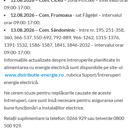
09:00-17:00;
12.08.2026 – Com. Frumoasa
- sat Făgețel – intervalul
orar 09:00-17:00;
13.08.2026 – Com. Sândominic
- între nr. 195, 251-358,
360, 366-537, 550-692, 792-889, 966-1262, 1315-1376,
1391-1532, 1586-1587, 1841, 1846-2032 – intervalul orar
09:00-17:00;
Informațiile actualizate despre întreruperile planificate în
alimentarea cu energie electrică sunt disponibile pe site-ul
www.distributie-energie.ro
, rubrica Suport/Întreruperi
energie electrică.
Ne cerem scuze pentru neplăcerile cauzate de aceste
întreruperi, care sunt însă necesare pentru asigurarea unei
bune funcționări a instalațiilor electrice.
Relații suplimentare la tel
efon: 0266 929 sau telverde 0800
500 929.