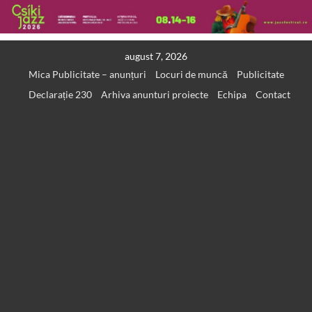
Skip
august 7, 2026
to
Mica Publicitate – anunțuri
Locuri de muncă
Publicitate
content
Declarație 230
Arhiva anunturi proiecte
Echipa
Contact