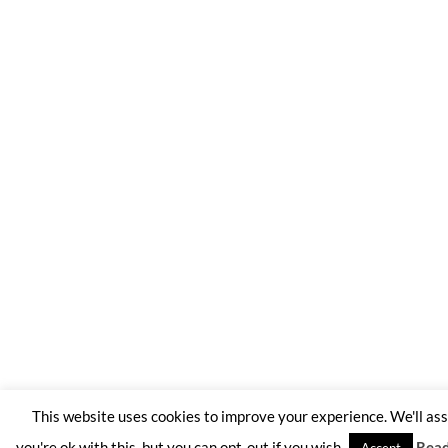
This website uses cookies to improve your experience. We'll a
you're ok with this, but you can opt-out if you wish.
Rea