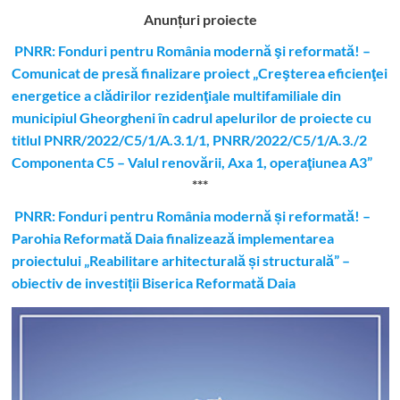
Anunțuri proiecte
PNRR: Fonduri pentru România modernă şi reformată! –
Comunicat de presă finalizare proiect „Creşterea eficienţei
energetice a clădirilor rezidenţiale multifamiliale din
municipiul Gheorgheni în cadrul apelurilor de proiecte cu
titlul PNRR/2022/C5/1/A.3.1/1, PNRR/2022/C5/1/A.3./2
Componenta C5 – Valul renovării, Axa 1, operaţiunea A3”
***
PNRR: Fonduri pentru România modernă și reformată! –
Parohia Reformată Daia finalizează implementarea
proiectului „Reabilitare arhitecturală și structurală” –
obiectiv de investiții Biserica Reformată Daia