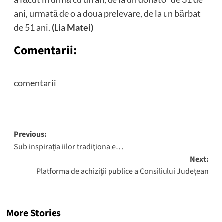
ani, urmată de o a doua prelevare, de la un bărbat
de 51 ani.
(Lia Matei)
Comentarii:
comentarii
Post
Previous:
Sub inspiraţia iilor tradiţionale…
navigation
Next:
Platforma de achiziţii publice a Consiliului Judeţean
More Stories