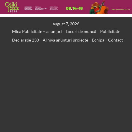
Skip
august 7, 2026
to
Mica Publicitate – anunțuri
Locuri de muncă
Publicitate
content
Declarație 230
Arhiva anunturi proiecte
Echipa
Contact