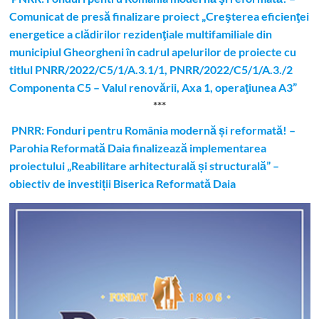
Comunicat de presă finalizare proiect „Creşterea eficienţei
energetice a clădirilor rezidenţiale multifamiliale din
municipiul Gheorgheni în cadrul apelurilor de proiecte cu
titlul PNRR/2022/C5/1/A.3.1/1, PNRR/2022/C5/1/A.3./2
Componenta C5 – Valul renovării, Axa 1, operaţiunea A3”
***
PNRR: Fonduri pentru România modernă și reformată! –
Parohia Reformată Daia finalizează implementarea
proiectului „Reabilitare arhitecturală și structurală” –
obiectiv de investiții Biserica Reformată Daia