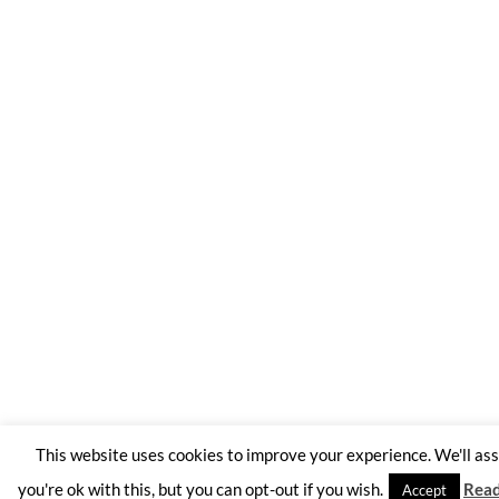
This website uses cookies to improve your experience. We'll a
you're ok with this, but you can opt-out if you wish.
Rea
Accept