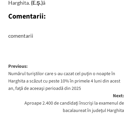
Harghita.
(E.Ş.)
â
Comentarii:
comentarii
Post
Previous:
Numărul turiştilor care s-au cazat cel puţin o noapte în
navigation
Harghita a scăzut cu peste 10% în primele 4 luni din acest
an, faţă de aceeaşi perioadă din 2025
Next:
Aproape 2.400 de candidaţi înscrişi la examenul de
bacalaureat în judeţul Harghita