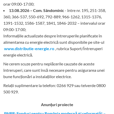
orar 09:00-17:00;
13.08.2026 – Com. Sândominic
- între nr. 195, 251-358,
360, 366-537, 550-692, 792-889, 966-1262, 1315-1376,
1391-1532, 1586-1587, 1841, 1846-2032 – intervalul orar
09:00-17:00;
Informațiile actualizate despre întreruperile planificate în
alimentarea cu energie electrică sunt disponibile pe site-ul
www.distributie-energie.ro
, rubrica Suport/Întreruperi
energie electrică.
Ne cerem scuze pentru neplăcerile cauzate de aceste
întreruperi, care sunt însă necesare pentru asigurarea unei
bune funcționări a instalațiilor electrice.
Relații suplimentare la tel
efon: 0266 929 sau telverde 0800
500 929.
Anunțuri proiecte
PNRR: Fonduri pentru România modernă şi reformată! –