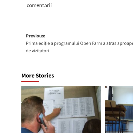
comentarii
Post
Previous:
Prima ediţie a programului Open Farm a atras aproap
navigation
de vizitatori
More Stories