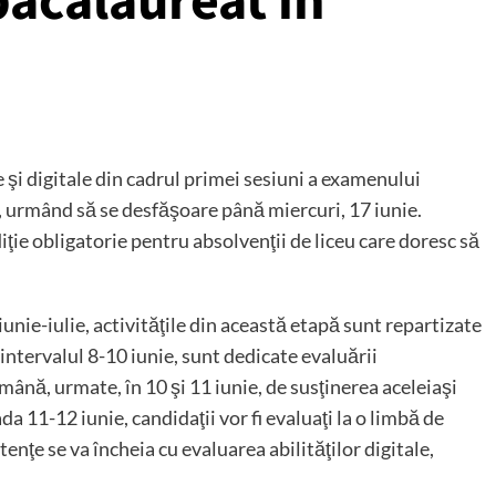
bacalaureat în
a
 şi digitale din cadrul primei sesiuni a examenului
e, urmând să se desfăşoare până miercuri, 17 iunie.
ie obligatorie pentru absolvenţii de liceu care doresc să
nie-iulie, activităţile din această etapă sunt repartizate
intervalul 8-10 iunie, sunt dedicate evaluării
nă, urmate, în 10 şi 11 iunie, de susţinerea aceleiaşi
a 11-12 iunie, candidaţii vor fi evaluaţi la o limbă de
enţe se va încheia cu evaluarea abilităţilor digitale,