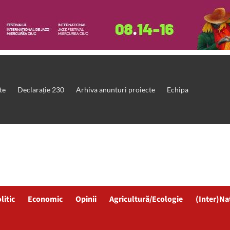
te
Declarație 230
Arhiva anunturi proiecte
Echipa
litic
Economic
Opinii
Agricultură/Ecologie
(Inter)Na