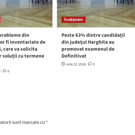
Învățământ
 probleme din
Peste 63% dintre candidaţii
or fi inventariate de
din judeţul Harghita au
, care va solicita
promovat examenul de
r soluţii cu termene
Definitivat
iulie 22, 2026
0
6
0
atorii sunt marcate cu
*