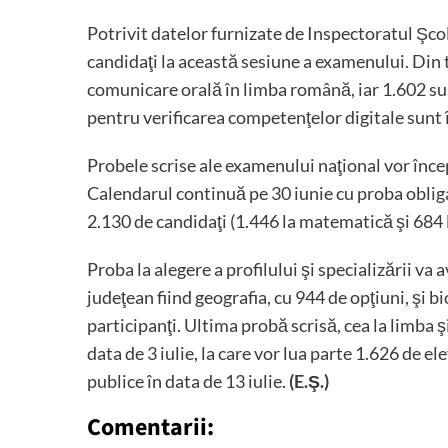
Potrivit datelor furnizate de Inspectoratul Şcol
candidaţi la această sesiune a examenului. Din t
comunicare orală în limba română, iar 1.602 s
pentru verificarea competenţelor digitale sunt î
Probele scrise ale examenului naţional vor încep
Calendarul continuă pe 30 iunie cu proba obligat
2.130 de candidaţi (1.446 la matematică şi 684 l
Proba la alegere a profilului şi specializării va a
judeţean fiind geografia, cu 944 de opţiuni, şi b
participanţi. Ultima probă scrisă, cea la limba
data de 3 iulie, la care vor lua parte 1.626 de ele
publice în data de 13 iulie.
(E.Ş.)
Comentarii: