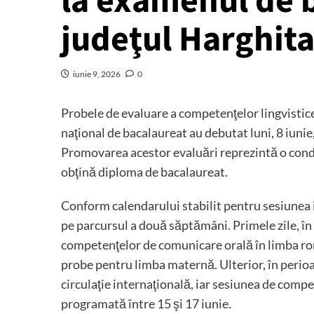
la examenul de 
judeţul Harghit
iunie 9, 2026
0
Probele de evaluare a competenţelor lingvistice
naţional de bacalaureat au debutat luni, 8 iuni
Promovarea acestor evaluări reprezintă o condiţ
obţină diploma de bacalaureat.
Conform calendarului stabilit pentru sesiunea iu
pe parcursul a două săptămâni. Primele zile, în 
competenţelor de comunicare orală în limba româ
probe pentru limba maternă. Ulterior, în perioad
circulaţie internaţională, iar sesiunea de compet
programată între 15 şi 17 iunie.