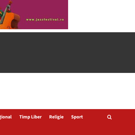
țional
Timp Liber
Religie
Sport