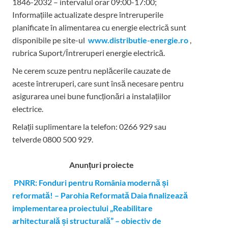
1846-2032 – intervalul orar 09:00-17:00;
Informațiile actualizate despre întreruperile
planificate în alimentarea cu energie electrică sunt
disponibile pe site-ul
www.distributie-energie.ro
,
rubrica Suport/Întreruperi energie electrică.
Ne cerem scuze pentru neplăcerile cauzate de
aceste întreruperi, care sunt însă necesare pentru
asigurarea unei bune funcționări a instalațiilor
electrice.
Relații suplimentare la tel
efon: 0266 929 sau
telverde 0800 500 929.
Anunțuri proiecte
PNRR: Fonduri pentru România modernă și
reformată! – Parohia Reformată Daia finalizează
implementarea proiectului „Reabilitare
arhitecturală și structurală” – obiectiv de