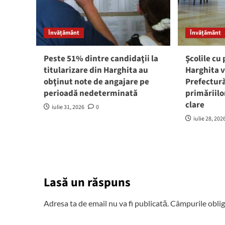
Învățământ
Învățământ
Peste 51% dintre candidaţii la
Şcolile cu
titularizare din Harghita au
Harghita v
obţinut note de angajare pe
Prefectură
perioadă nedeterminată
primăriilo
clare
iulie 31, 2026
0
iulie 28, 202
Lasă un răspuns
Adresa ta de email nu va fi publicată.
Câmpurile oblig