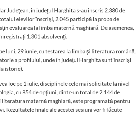
ar Judeţean, în judeţul Harghita s-au înscris 2.380 de
otalul elevilor înscrişi, 2.045 participă la proba de
usţin evaluarea la limba maternă maghiară. De asemenea,
nregistraţi 1.301 absolvenţi.
e luni, 29 iunie, cu testarea la limba şi literatura română.
orie a profilului, unde în judeţul Harghita sunt înscrişi
a istorie).
vea loc pe 1 iulie, disciplinele cele mai solicitate la nivel
iologia, cu 854 de opţiuni, dintr-un total de 2.144 de
 şi literatura maternă maghiară, este programată pentru
vi. Rezultatele finale ale acestei sesiuni vor fi făcute