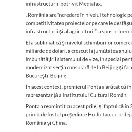
infrastructurii, potrivit Mediafax.
„România are încredere în nivelul tehnologic pe 
competitivitatea proiectelor pe care le desfă
infrastructurii şi al agriculturii”, a spus prim-m
El a subliniat că şi nivelul schimburilor comercia
miliarde de dolari, a crescut la jumătatea anul
îmbunătăţirii sistemului de vize, în special pe
modernizat secţia consulară de la Beijing şi fac
Bucureşti-Beijing.
În acest context, premierul Ponta a arătat că în 
reprezentanţă a Institutului Cultural Român.
Ponta a reamintit cu acest prilej şi faptul că în 
primit de fostul preşedinte Hu Jintao, cu prileju
România şi China.