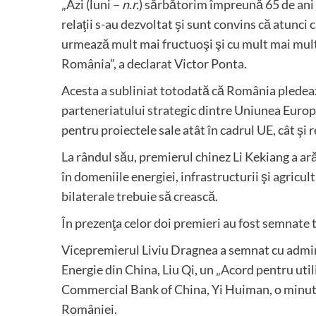
„Azi (luni –
n.r.
) sărbătorim împreună 65 de ani 
relaţii s-au dezvoltat şi sunt convins că atunc
urmează mult mai fructuoşi şi cu mult mai mult
România”, a declarat Victor Ponta.
Acesta a subliniat totodată că România pledeaz
parteneriatului strategic dintre Uniunea Europ
pentru proiectele sale atât în cadrul UE, cât şi 
La rândul său, premierul chinez Li Kekiang a ar
în domeniile energiei, infrastructurii şi agricul
bilaterale trebuie să crească.
În prezenţa celor doi premieri au fost semnate 
Vicepremierul Liviu Dragnea a semnat cu admin
Energie din China, Liu Qi, un „Acord pentru util
Commercial Bank of China, Yi Huiman, o minută 
României.