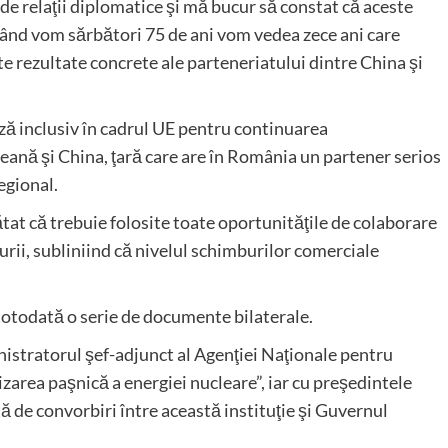
de relaţii diplomatice şi mă bucur să constat că aceste
i când vom sărbători 75 de ani vom vedea zece ani care
e rezultate concrete ale parteneriatului dintre China şi
ă inclusiv în cadrul UE pentru continuarea
eană şi China, ţară care are în România un partener serios
regional.
ătat că trebuie folosite toate oportunităţile de colaborare
turii, subliniind că nivelul schimburilor comerciale
totodată o serie de documente bilaterale.
istratorul şef-adjunct al Agenţiei Naţionale pentru
izarea paşnică a energiei nucleare”, iar cu preşedintele
de convorbiri între această instituţie şi Guvernul