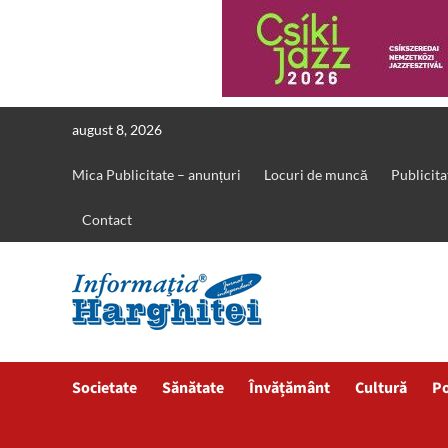
Skip
august 8, 2026
to
content
Mica Publicitate – anunțuri
Locuri de muncă
Publicita
Contact
Societate
Sănătate
Învățământ
Cultură
Po