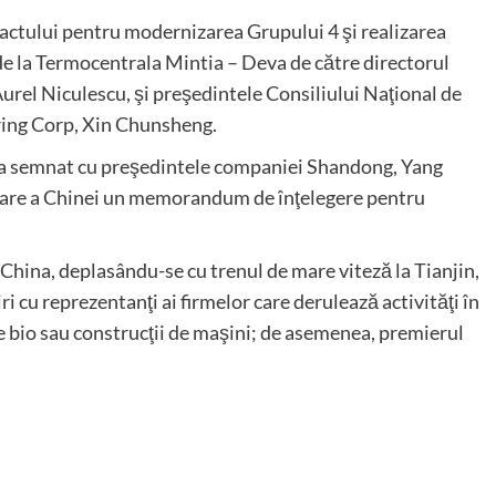
ractului pentru modernizarea Grupului 4 şi realizarea
 de la Termocentrala Mintia – Deva de către directorul
rel Niculescu, şi preşedintele Consiliului Naţional de
ring Corp, Xin Chunsheng.
, a semnat cu preşedintele companiei Shandong, Yang
ltare a Chinei un memorandum de înţelegere pentru
n China, deplasându-se cu trenul de mare viteză la Tianjin,
ri cu reprezentanţi ai firmelor care derulează activităţi în
 bio sau construcţii de maşini; de asemenea, premierul