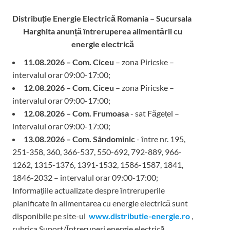
Distribuție Energie Electrică Romania – Sucursala
Harghita
anunță întreruperea alimentării cu
energie electrică
11.08.2026 – Com. Ciceu
– zona Piricske –
intervalul orar 09:00-17:00;
12.08.2026 – Com. Ciceu
– zona Piricske –
intervalul orar 09:00-17:00;
12.08.2026 – Com. Frumoasa
- sat Făgețel –
intervalul orar 09:00-17:00;
13.08.2026 – Com. Sândominic
- între nr. 195,
251-358, 360, 366-537, 550-692, 792-889, 966-
1262, 1315-1376, 1391-1532, 1586-1587, 1841,
1846-2032 – intervalul orar 09:00-17:00;
Informațiile actualizate despre întreruperile
planificate în alimentarea cu energie electrică sunt
disponibile pe site-ul
www.distributie-energie.ro
,
rubrica Suport/Întreruperi energie electrică.