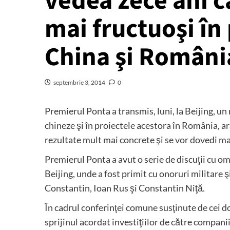
vedea zece ani 
mai fructuoşi în
China şi Români
septembrie 3, 2014
0
Premierul Ponta a transmis, luni, la Beijing, u
chineze şi în proiectele acestora în România, a
rezultate mult mai concrete şi se vor dovedi ma
Premierul Ponta a avut o serie de discuţii cu omo
Beijing, unde a fost primit cu onoruri militare ş
Constantin, Ioan Rus şi Constantin Niţă.
În cadrul conferinţei comune susţinute de cei d
sprijinul acordat investiţiilor de către companii