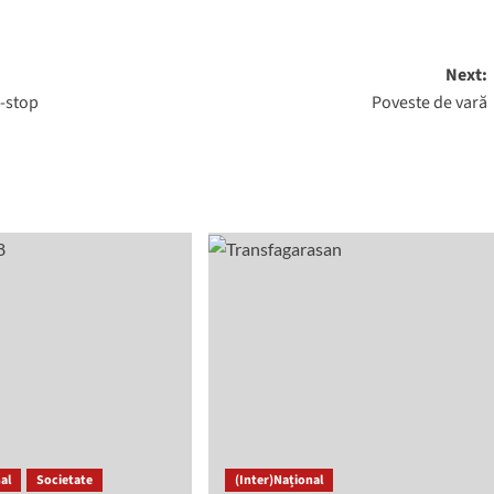
Next:
-stop
Poveste de vară
al
Societate
(Inter)Național