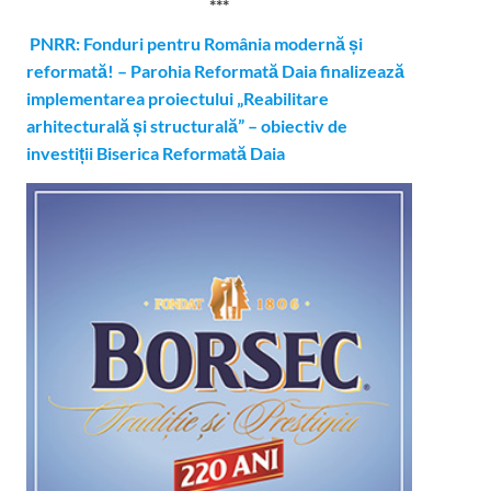
***
PNRR: Fonduri pentru România modernă și
reformată! – Parohia Reformată Daia finalizează
implementarea proiectului „Reabilitare
arhitecturală și structurală” – obiectiv de
investiții Biserica Reformată Daia