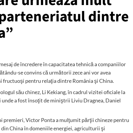
care urmează mult
 parteneriatul dintre
a”
n mesaj de încredere în capacitatea tehnică a companiilor
rătându-se convins că următorii zece ani vor avea
i fructuoşi pentru relaţia dintre România şi China.
logul său chinez, Li Kekiang, în cadrul vizitei oficiale la
i unde a fost însoţit de miniştrii Liviu Dragnea, Daniel
oi premieri, Victor Ponta a mulţumit părţii chineze pentru
 din China în domeniile energiei, agriculturii şi