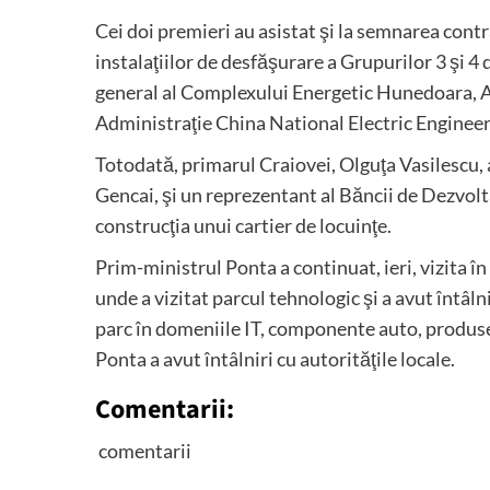
Cei doi premieri au asistat şi la semnarea cont
instalaţiilor de desfăşurare a Grupurilor 3 şi 4
general al Complexului Energetic Hunedoara, Au
Administraţie China National Electric Enginee
Totodată, primarul Craiovei, Olguţa Vasilescu
Gencai, şi un reprezentant al Băncii de Dezvo
construcţia unui cartier de locuinţe.
Prim-ministrul Ponta a continuat, ieri, vizita î
unde a vizitat parcul tehnologic şi a avut întâlni
parc în domeniile IT, componente auto, produse
Ponta a avut întâlniri cu autorităţile locale.
Comentarii:
comentarii