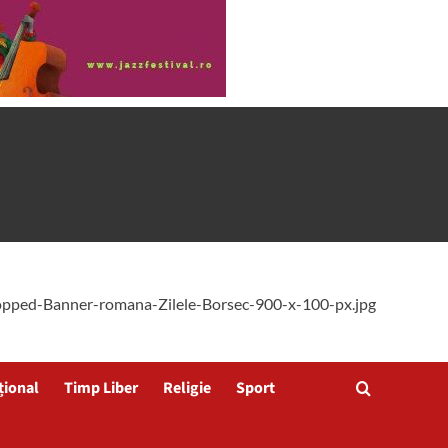
țional
Timp Liber
Religie
Sport