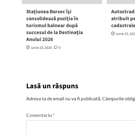
Staţiunea Borsec îşi
Autostrad
consolidează poziţia în
atribuit p
turismul balnear după
cadastrale
succesul de la Destinaţia
iunie 23, 20
Anului 2026
iunie 23, 2026
0
Lasă un răspuns
Adresa ta de email nu va fi publicată.
Câmpurile oblig
Comentariu
*