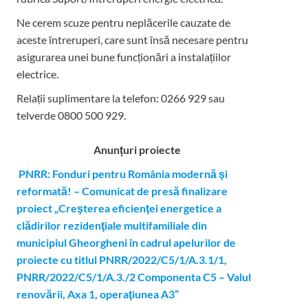
Ne cerem scuze pentru neplăcerile cauzate de
aceste întreruperi, care sunt însă necesare pentru
asigurarea unei bune funcționări a instalațiilor
electrice.
Relații suplimentare la tel
efon: 0266 929 sau
telverde 0800 500 929.
Anunțuri proiecte
PNRR: Fonduri pentru România modernă şi
reformată! – Comunicat de presă finalizare
proiect „Creşterea eficienţei energetice a
clădirilor rezidenţiale multifamiliale din
municipiul Gheorgheni în cadrul apelurilor de
proiecte cu titlul PNRR/2022/C5/1/A.3.1/1,
PNRR/2022/C5/1/A.3./2 Componenta C5 – Valul
renovării, Axa 1, operaţiunea A3”