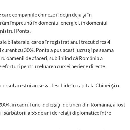
care companiile chineze îl deţin deja şi în
şurăm împreună în domeniul energiei, în domeniul
inistrul Ponta.
le bilaterale, care a înregistrat anul trecut circa 4
ui curent cu 30%. Ponta a pus acest lucru şi pe seama
ntru oamenii de afaceri, subliniind că România a
e eforturi pentru reluarea cursei aeriene directe
cursul acestui an se va deschide în capitala Chinei şi o
2004, în cadrul unei delegaţii de tineri din România, a fost
l sărbătorii a 55 de ani de relaţii diplomatice între