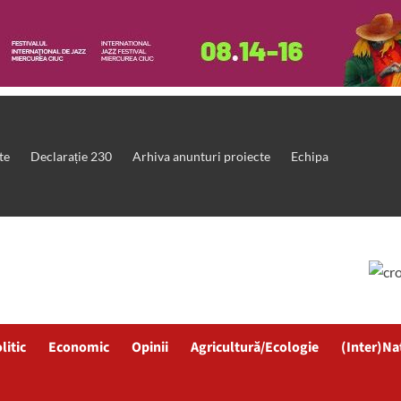
te
Declarație 230
Arhiva anunturi proiecte
Echipa
litic
Economic
Opinii
Agricultură/Ecologie
(Inter)Na