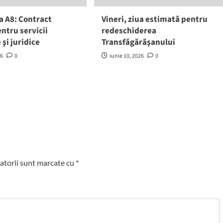
a A8: Contract
Vineri, ziua estimată pentru
entru servicii
redeschiderea
 şi juridice
Transfăgărăşanului
26
0
iunie 10, 2026
0
atorii sunt marcate cu
*