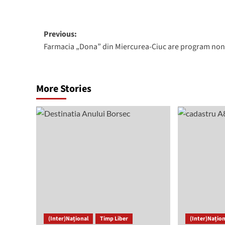
Post
Previous:
Farmacia „Dona” din Miercurea-Ciuc are program non
navigation
More Stories
(Inter)Național
Timp Liber
(Inter)Națion