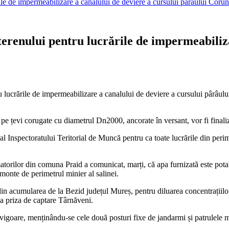
ările de impermeabilizare a canalului de deviere a cursului pârâului Coru
 terenului pentru lucrările de impermeabiliz
ru lucrările de impermeabilizare a canalului de deviere a cursului pârâulu
pe țevi corugate cu diametrul Dn2000, ancorate în versant, vor fi finaliz
t al Inspectoratului Teritorial de Muncă pentru ca toate lucrările din per
torilor din comuna Praid a comunicat, marți, că apa furnizată este pota
monte de perimetrul minier al salinei.
 acumularea de la Bezid județul Mureș, pentru diluarea concentrațiilor 
a priza de captare Târnăveni.
vigoare, menținându-se cele două posturi fixe de jandarmi și patrulele mo