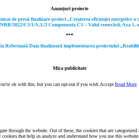
Anunțuri proiecte
e presă finalizare proiect „Creşterea eficienţei energetice a clă
, PNRR/2022/C5/1/A.3./2 Componenta C5 – Valul renovării, Axa 1, 
***
formată Daia finalizează implementarea proiectului „Reabilitare a
Mica publicitate
u're ok with this, but you can opt-out if you wish.
Accept
Read More
e through the website. Out of these, the cookies that are categorized a
rty cookies that help us analyze and understand how you use this websit