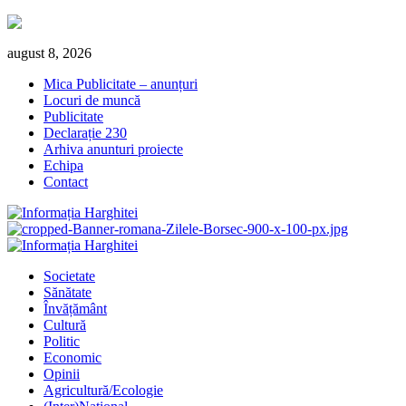
Skip
august 8, 2026
to
Mica Publicitate – anunțuri
content
Locuri de muncă
Publicitate
Declarație 230
Arhiva anunturi proiecte
Echipa
Contact
Primary
Menu
Societate
Sănătate
Învățământ
Cultură
Politic
Economic
Opinii
Agricultură/Ecologie