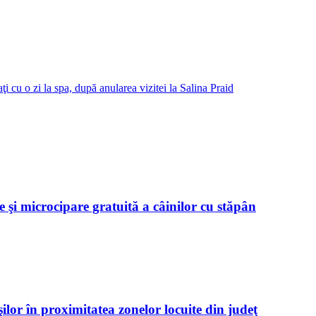
ţi cu o zi la spa, după anularea vizitei la Salina Praid
 şi microcipare gratuită a câinilor cu stăpân
ilor în proximitatea zonelor locuite din judeţ