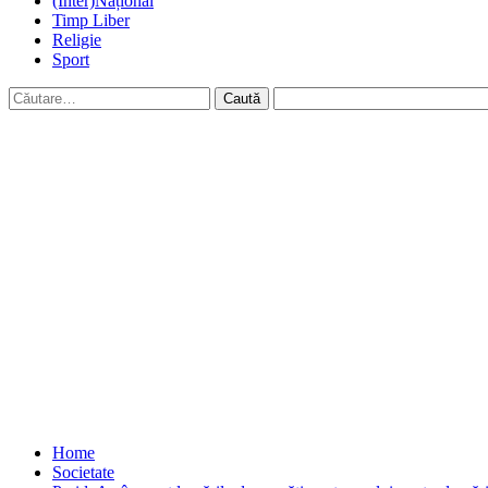
(Inter)Național
Timp Liber
Religie
Sport
Caută
după:
Home
Societate