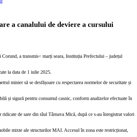
nd
are a canalului de deviere a cursului
i Corund, a transmis< marți seara, Instituția Prefectului – județul
ate la data de 1 iulie 2025.
imetrul minier să se desfășoare cu respectarea normelor de securitate și
bilă și sigură pentru consumul casnic, conform analizelor efectuate în
ridicate de sare din râul Târnava Mică, după ce s-au înregistrat valori
bile mixte ale structurilor MAI. Accesul în zona este restricționat,