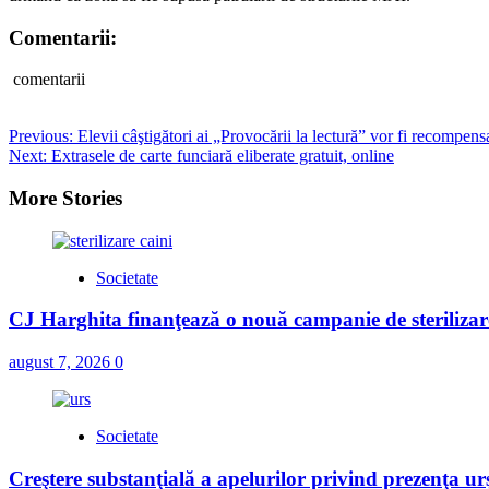
Comentarii:
comentarii
Post
Previous:
Elevii câştigători ai „Provocării la lectură” vor fi recompensa
Next:
Extrasele de carte funciară eliberate gratuit, online
navigation
More Stories
Societate
CJ Harghita finanţează o nouă campanie de sterilizare
august 7, 2026
0
Societate
Creştere substanţială a apelurilor privind prezenţa urş