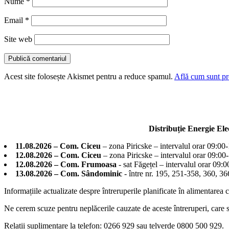
Nume
*
Email
*
Site web
Acest site folosește Akismet pentru a reduce spamul.
Află cum sunt pro
Distribuție Energie El
11.08.2026 – Com. Ciceu
– zona Piricske – intervalul orar 09:00
12.08.2026 – Com. Ciceu
– zona Piricske – intervalul orar 09:00
12.08.2026 – Com. Frumoasa
- sat Făgețel – intervalul orar 09:
13.08.2026 – Com. Sândominic
- între nr. 195, 251-358, 360, 
Informațiile actualizate despre întreruperile planificate în alimentarea 
Ne cerem scuze pentru neplăcerile cauzate de aceste întreruperi, care su
Relații suplimentare la tel
efon: 0266 929 sau telverde 0800 500 929.