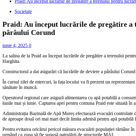
Praid: Au început lucrările de pregătire a terenului pentru lucr
Societate
Praid: Au început lucrările de pregătire a
pârâului Corund
iunie 4, 2025
0
La salina de la Praid au început lucrările de pregătire a terenului pent
Harghita.
Constructorul a dat asigurări că lucrările de deviere a pârâului Corund 
În cursul zilei de miercuri, la fața locului va fi prezent un reprezentan
sănătate în muncă.
Operatorul regional care asigură alimentarea cu apă potabilă a consuma
lunile mai și iunie. Captarea apei pentru comuna Praid este situată în a
Administrația Bazinală de Apă Mureș efectuează evacuări controlate din
de aproape două ori mai mari decât limita admisă pentru apă potabilă l
Pentru evitarea oricărui pericol măsura evacuării populației rămâne în 
urmând ca zona să fie supusă patrulării de structurile MAI.