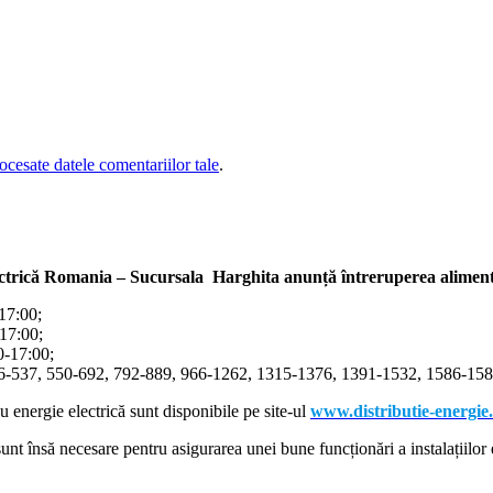
cesate datele comentariilor tale
.
ectrică Romania – Sucursala Harghita
anunță întreruperea alimentă
-17:00;
-17:00;
00-17:00;
366-537, 550-692, 792-889, 966-1262, 1315-1376, 1391-1532, 1586-1587
cu energie electrică sunt disponibile pe site-ul
www.distributie-energie
nt însă necesare pentru asigurarea unei bune funcționări a instalațiilor e