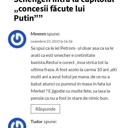
„concesii făcute lui
Putin”
”
Mmmm
spune:
noiembrie 23, 2015 la 16:36
Sa spui ca le iei Petrom- ul doar asa ca sa le
arati ca esti smecher e cretinitate
basista.Restul e corect , insa strica tot la
ultima fraza. A fost acolo la carma 10 ani ,alti
multi ani a avut totul pe mana, de ce nu a
batut atunci cu pumnul in masa in fata lui
Merkel ? E jigodie cu multe fete, sa iasa la
pensie ca nu a fost in stare de nimic bun.
Răspunde
Tudor
spune: