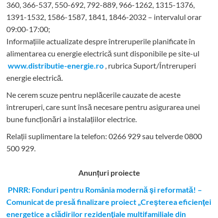
360, 366-537, 550-692, 792-889, 966-1262, 1315-1376,
1391-1532, 1586-1587, 1841, 1846-2032 – intervalul orar
09:00-17:00;
Informațiile actualizate despre întreruperile planificate în
alimentarea cu energie electrică sunt disponibile pe site-ul
www.distributie-energie.ro
, rubrica Suport/Întreruperi
energie electrică.
Ne cerem scuze pentru neplăcerile cauzate de aceste
întreruperi, care sunt însă necesare pentru asigurarea unei
bune funcționări a instalațiilor electrice.
Relații suplimentare la tel
efon: 0266 929 sau telverde 0800
500 929.
Anunțuri proiecte
PNRR: Fonduri pentru România modernă şi reformată! –
Comunicat de presă finalizare proiect „Creşterea eficienţei
energetice a clădirilor rezidenţiale multifamiliale din