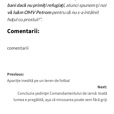
bani dacă nu primiţi refugiaţi,
atunci spunem şi noi
vă luăm OMV Petrom
pentru că nu s-a întâlnit
hoţul cu prostul!
”.
Comentarii:
comentarii
Post
Previous:
Apariție inedită pe un teren de fotbal
navigation
Next:
Concluzia şedinţei Comandamentului de iarnă: toată
lumea e pregătită, aşa că ninsoarea poate veni fără griji