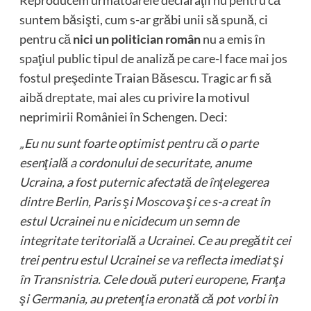
suntem băsişti, cum s-ar grăbi unii să spună, ci
pentru că
nici un politician român
nu a emis în
spaţiul public tipul de analiză pe care-l face mai jos
fostul preşedinte Traian Băsescu. Tragic ar fi să
aibă dreptate, mai ales cu privire la motivul
neprimirii României în Schengen. Deci:
„
Eu nu sunt foarte optimist pentru că o parte
esenţială a cordonului de securitate, anume
Ucraina, a fost puternic afectată de înţelegerea
dintre Berlin, Paris şi Moscova şi ce s-a creat în
estul Ucrainei nu e nicidecum un semn de
integritate teritorială a Ucrainei. Ce au pregătit cei
trei pentru estul Ucrainei se va reflecta imediat şi
în Transnistria. Cele două puteri europene, Franţa
şi Germania, au pretenţia eronată că pot vorbi în