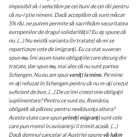
imposibil să-i selectăm pe cei buni de cei răi pentru
că nu-i ştie nimeni. Dacă acceptăm că sunt măcar
5% răi, ne putem permite să sacrificăm securitatea
europenilor de dragul solidarităţii? Eu aş spune că
nu
.
(…)
Nu există varianta (în tratate) să mi se
repartizeze cote de imigranţi. Eu ca stat suveran
spun
nu.
Îmi asum toate obligaţiile care decurg din
tratate, dar spun
nu,
mai ales că nu sunt partea
Schengen. Nu eu am spus
veniţi la mine.
Pe mine
m-aţi refuzat în Schengen pentru că nu m-aţi crezut
suficient de bun. (…) De ce îmi creezi mie obligaţii
suplimentare? Pentru ce sunt eu, România,
obligată să plătesc pentru nesăbuinţa altora?
Aceste state care spun
primiţi migranţi
sunt cele
care pun rromii în avioane şi îi trimit acasă. (…)
Dacă domnul cancelar al Austriei spune
vă luăm