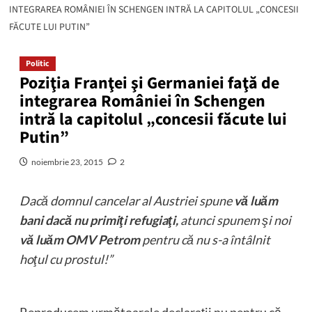
INTEGRAREA ROMÂNIEI ÎN SCHENGEN INTRĂ LA CAPITOLUL „CONCESII
FĂCUTE LUI PUTIN”
Politic
Poziţia Franţei şi Germaniei faţă de
integrarea României în Schengen
intră la capitolul „concesii făcute lui
Putin”
noiembrie 23, 2015
2
Dacă domnul cancelar al Austriei spune
vă luăm
bani dacă nu primiţi refugiaţi,
atunci spunem şi noi
vă luăm OMV Petrom
pentru că nu s-a întâlnit
hoţul cu prostul!”
Reproducem următoarele declaraţii nu pentru că