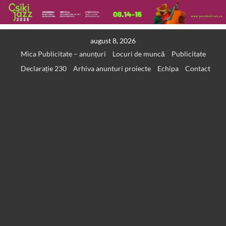
Skip
august 8, 2026
to
Mica Publicitate – anunțuri
Locuri de muncă
Publicitate
content
Declarație 230
Arhiva anunturi proiecte
Echipa
Contact