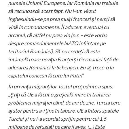
numele Uniunii Europene, iar România nu trebuie
să recunoască acest fapt. Nu i-am văzut
înghesuindu-se pe prea mulţi francezi şi nemţi să
vină în comandamente. Îi aducem eventual cu
arcanul, că altfel nu prea vin
(
n.r.
– este vorba
despre comandamentele NATO înfiinţate pe
teritoriul României).
Să nu credeţi că este
întâmplătoare poziţia Franţei şi Germaniei faţă de
aderarea României la Schengen. Eu aş trece-o la
capitolul concesii făcute lui Putin
”.
În privinţa migranţilor, fostul preşedinte a spus:
„
Ştiţi că UE a făcut o greşeală mare în tratarea
problemei migraţiei când, de ani de zile, Turcia cere
ajutor pentru a-i ţine în tabere. UE a întors spatele
Turciei şi nu i-a acordat sprijin pentru cei 1,5
milioane de refugiaţi pe care îi avea. (…) Este