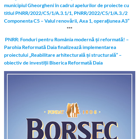
municipiul Gheorgheni în cadrul apelurilor de proiecte cu
titlul PNRR/2022/C5/1/A.3.1/1, PNRR/2022/C5/1/A.3./2
Componenta C5 – Valul renovării, Axa 1, operaţiunea A3”
***
PNRR: Fonduri pentru România modernă și reformată! –
Parohia Reformată Daia finalizează implementarea
proiectului „Reabilitare arhitecturală și structurală” –
obiectiv de investiții Biserica Reformată Daia