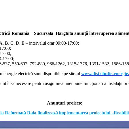
ectrică Romania – Sucursala Harghita
anunță întreruperea alimentă
/A, B, C, D, E – intervalul orar 09:00-17:00;
-17:00;
-17:00;
00-17:00;
366-537, 550-692, 792-889, 966-1262, 1315-1376, 1391-1532, 1586-1587
cu energie electrică sunt disponibile pe site-ul
www.distributie-energie
nt însă necesare pentru asigurarea unei bune funcționări a instalațiilor e
Anunțuri proiecte
formată Daia finalizează implementarea proiectului „Reabilitare a