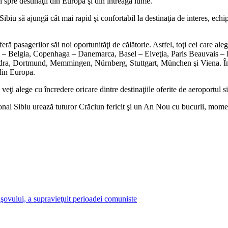
i spre destinaţii din Europa şi din întreaga lume.
ibiu să ajungă cât mai rapid şi confortabil la destinaţia de interes, ech
ă pasagerilor săi noi oportunităţi de călătorie. Astfel, toţi cei care ale
roi – Belgia, Copenhaga – Danemarca, Basel – Elveţia, Paris Beauvais – 
ondra, Dortmund, Memmingen, Nürnberg, Stuttgart, München şi Viena. Îm
 din Europa.
eţi alege cu încredere oricare dintre destinaţiile oferite de aeroportul s
ţional Sibiu urează tuturor Crăciun fericit şi un An Nou cu bucurii, mome
aşovului, a supravieţuit perioadei comuniste