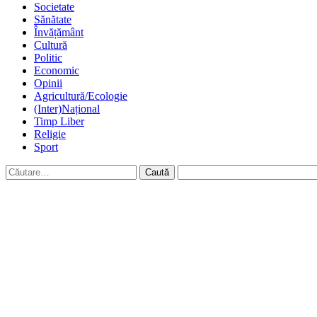
Societate
Sănătate
Învățământ
Cultură
Politic
Economic
Opinii
Agricultură/Ecologie
(Inter)Național
Timp Liber
Religie
Sport
Caută
după: