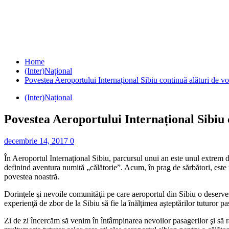
Home
(Inter)Național
Povestea Aeroportului Internațional Sibiu continuă alături de vo
(Inter)Național
Povestea Aeroportului Internațional Sibiu 
decembrie 14, 2017
0
În Aeroportul Internaţional Sibiu, parcursul unui an este unul extrem de
definind aventura numită „călătorie”. Acum, în prag de sărbători, este un 
povestea noastră.
Dorinţele şi nevoile comunităţii pe care aeroportul din Sibiu o deserveş
experienţă de zbor de la Sibiu să fie la înălţimea aşteptărilor tuturor pa
Zi de zi încercăm să venim în întâmpinarea nevoilor pasagerilor şi să r