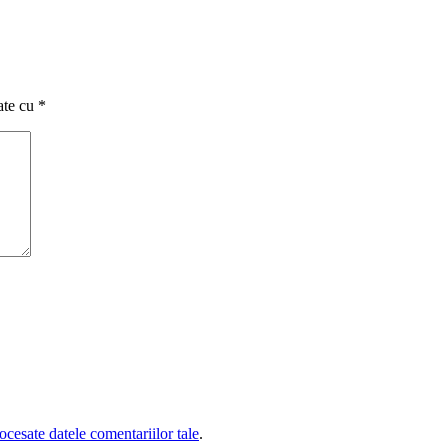
ate cu
*
cesate datele comentariilor tale
.