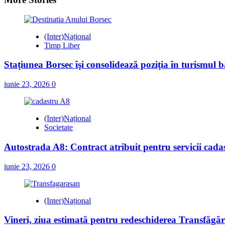
(Inter)Național
Timp Liber
Staţiunea Borsec îşi consolidează poziţia în turismul 
iunie 23, 2026
0
(Inter)Național
Societate
Autostrada A8: Contract atribuit pentru servicii cadast
iunie 23, 2026
0
(Inter)Național
Vineri, ziua estimată pentru redeschiderea Transfăgă