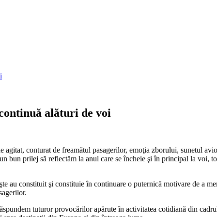
i
continuă alături de voi
 agitat, conturat de freamătul pasagerilor, emoţia zborului, sunetul avio
bun prilej să reflectăm la anul care se încheie şi în principal la voi, toţ
te au constituit şi constituie în continuare o puternică motivare de a me
sagerilor.
ăspundem tuturor provocărilor apărute în activitatea cotidiană din cadru