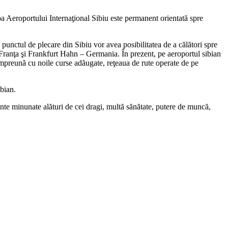
ipa Aeroportului Internaţional Sibiu este permanent orientată spre
g punctul de plecare din Sibiu vor avea posibilitatea de a călători spre
Franţa şi Frankfurt Hahn – Germania. În prezent, pe aeroportul sibian
preună cu noile curse adăugate, reţeaua de rute operate de pe
ibian.
nte minunate alături de cei dragi, multă sănătate, putere de muncă,