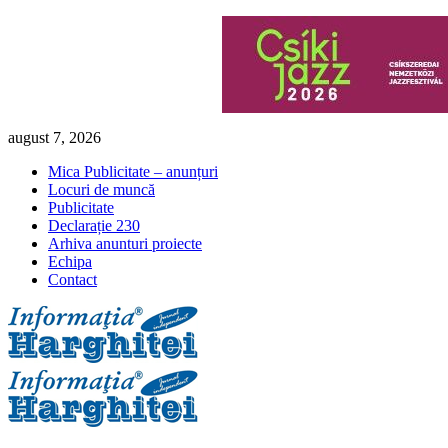
Skip
august 7, 2026
to
Mica Publicitate – anunțuri
content
Locuri de muncă
Publicitate
Declarație 230
Arhiva anunturi proiecte
Echipa
Contact
Primary
Menu