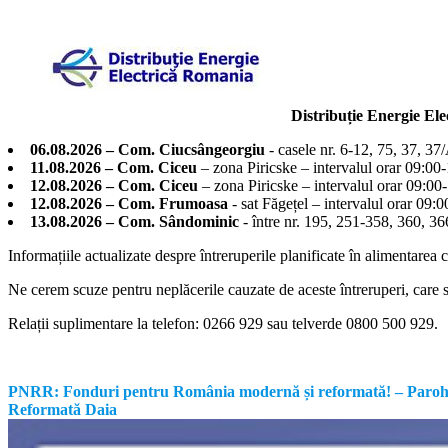
Distribuție Energie El
06.08.2026 – Com. Ciucsângeorgiu
- casele nr. 6-12, 75, 37, 37
11.08.2026 – Com. Ciceu
– zona Piricske – intervalul orar 09:00
12.08.2026 – Com. Ciceu
– zona Piricske – intervalul orar 09:00
12.08.2026 – Com. Frumoasa
- sat Făgețel – intervalul orar 09:
13.08.2026 – Com. Sândominic
- între nr. 195, 251-358, 360, 
Informațiile actualizate despre întreruperile planificate în alimentarea 
Ne cerem scuze pentru neplăcerile cauzate de aceste întreruperi, care su
Relații suplimentare la tel
efon: 0266 929 sau telverde 0800 500 929.
PNRR: Fonduri pentru România modernă și reformată! – Parohia Re
Reformată Daia