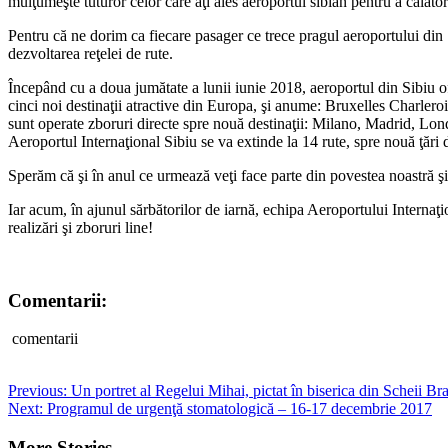
mulţumeşte tuturor celor care aţi ales aeroportul sibian pentru a călător
Pentru că ne dorim ca fiecare pasager ce trece pragul aeroportului din S
dezvoltarea reţelei de rute.
Începând cu a doua jumătate a lunii iunie 2018, aeroportul din Sibiu ofer
cinci noi destinaţii atractive din Europa, şi anume: Bruxelles Charle
sunt operate zboruri directe spre nouă destinaţii: Milano, Madrid, L
Aeroportul Internaţional Sibiu se va extinde la 14 rute, spre nouă ţări
Sperăm că şi în anul ce urmează veţi face parte din povestea noastră şi v
Iar acum, în ajunul sărbătorilor de iarnă, echipa Aeroportului Interna
realizări şi zboruri line!
Comentarii:
comentarii
Post
Previous:
Un portret al Regelui Mihai, pictat în biserica din Scheii Br
Next:
Programul de urgenţă stomatologică – 16-17 decembrie 2017
navigation
More Stories