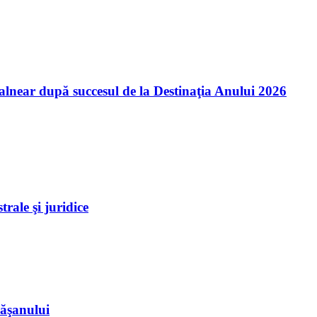
balnear după succesul de la Destinaţia Anului 2026
rale şi juridice
răşanului