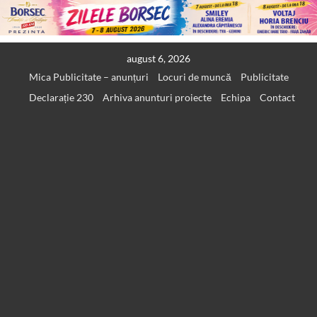
Skip
august 6, 2026
to
Mica Publicitate – anunțuri
Locuri de muncă
Publicitate
content
Declarație 230
Arhiva anunturi proiecte
Echipa
Contact