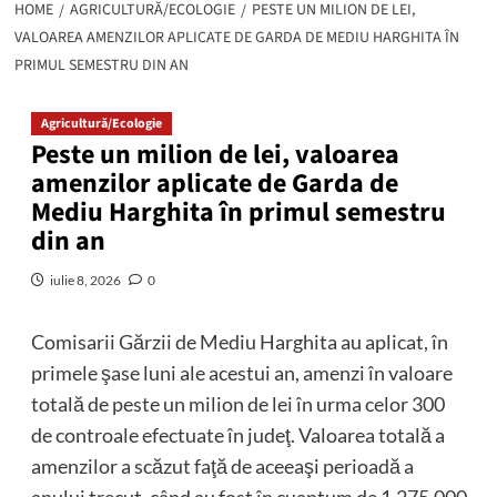
HOME
AGRICULTURĂ/ECOLOGIE
PESTE UN MILION DE LEI,
VALOAREA AMENZILOR APLICATE DE GARDA DE MEDIU HARGHITA ÎN
PRIMUL SEMESTRU DIN AN
Agricultură/Ecologie
Peste un milion de lei, valoarea
amenzilor aplicate de Garda de
Mediu Harghita în primul semestru
din an
iulie 8, 2026
0
Comisarii Gărzii de Mediu Harghita au aplicat, în
primele şase luni ale acestui an, amenzi în valoare
totală de peste un milion de lei în urma celor 300
de controale efectuate în judeţ. Valoarea totală a
amenzilor a scăzut faţă de aceeaşi perioadă a
anului trecut, când au fost în cuantum de 1.275.000