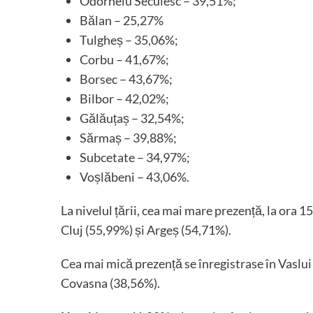
Odorheiu Secuiesc – 39,51%;
Bălan – 25,27%
Tulgheș – 35,06%;
Corbu – 41,67%;
Borsec – 43,67%;
Bilbor – 42,02%;
Gălăuțaș – 32,54%;
Sărmaș – 39,88%;
Subcetate – 34,97%;
Voșlăbeni – 43,06%.
La nivelul țării, cea mai mare prezență, la ora 15
Cluj (55,99%) și Argeș (54,71%).
Cea mai mică prezență se înregistrase în Vaslu
Covasna (38,56%).