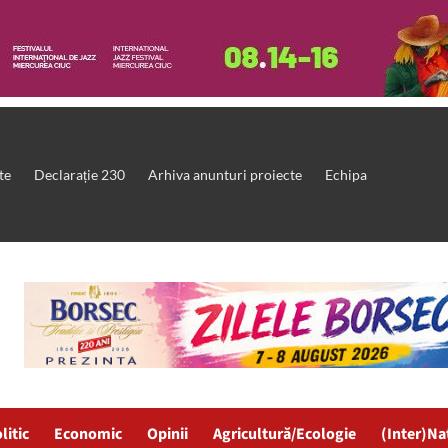
te
Declarație 230
Arhiva anunturi proiecte
Echipa
litic
Economic
Opinii
Agricultură/Ecologie
(Inter)Na