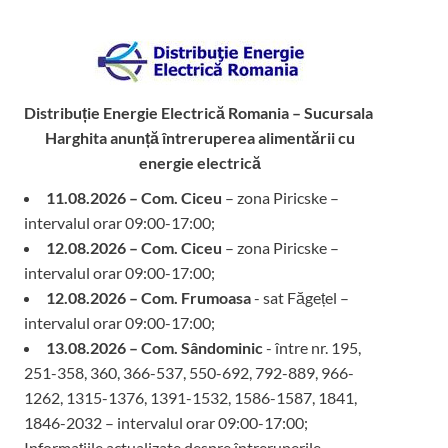
Distribuție Energie Electrică Romania – Sucursala
Harghita
anunță întreruperea alimentării cu
energie electrică
11.08.2026 – Com. Ciceu
– zona Piricske –
intervalul orar 09:00-17:00;
12.08.2026 – Com. Ciceu
– zona Piricske –
intervalul orar 09:00-17:00;
12.08.2026 – Com. Frumoasa
- sat Făgețel –
intervalul orar 09:00-17:00;
13.08.2026 – Com. Sândominic
- între nr. 195,
251-358, 360, 366-537, 550-692, 792-889, 966-
1262, 1315-1376, 1391-1532, 1586-1587, 1841,
1846-2032 – intervalul orar 09:00-17:00;
Informațiile actualizate despre întreruperile