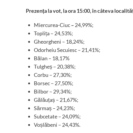
Prezența la vot, la ora 15:00, în câteva localităț
Miercurea-Ciuc
–
24,99%;
Toplița – 24,53%;
Gheorgheni – 18,24%;
Odorheiu Secuiesc – 21,41%;
Bălan – 18,17%
Tulgheș – 20,38%;
Corbu – 27,30%;
Borsec – 27,50%;
Bilbor – 29,34%;
Gălăuțaș – 21,67%;
Sărmaș – 24,23%;
Subcetate – 24,09%;
Voșlăbeni – 24,43%.