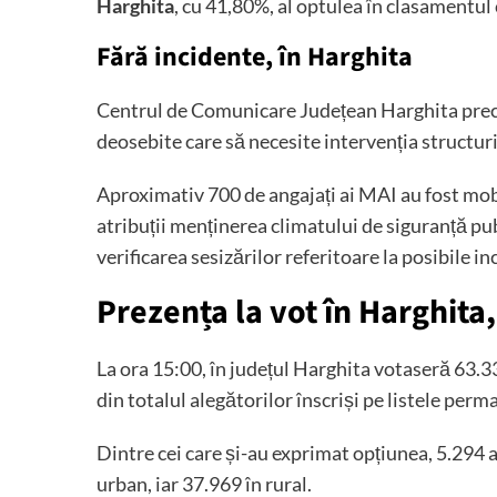
Harghita
, cu 41,80%, al optulea în clasamentul
Fără incidente, în Harghita
Centrul de Comunicare Județean Harghita preci
deosebite care să necesite intervenția structuri
Aproximativ 700 de angajați ai MAI au fost mobil
atribuții menținerea climatului de siguranță publ
verificarea sesizărilor referitoare la posibile in
Prezența la vot în Harghita
La ora 15:00, în județul Harghita votaseră 63.
din totalul alegătorilor înscriși pe listele per
Dintre cei care și-au exprimat opțiunea, 5.294 
urban, iar 37.969 în rural.