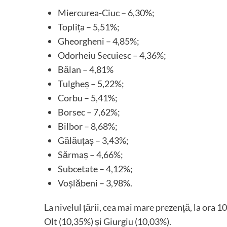
Miercurea-Ciuc
–
6,30%;
Toplița – 5,51%;
Gheorgheni – 4,85%;
Odorheiu Secuiesc – 4,36%;
Bălan – 4,81%
Tulgheș – 5,22%;
Corbu – 5,41%;
Borsec – 7,62%;
Bilbor – 8,68%;
Gălăuțaș – 3,43%;
Sărmaș – 4,66%;
Subcetate – 4,12%;
Voșlăbeni – 3,98%.
La nivelul țării, cea mai mare prezență, la ora 1
Olt (10,35%) și Giurgiu (10,03%).