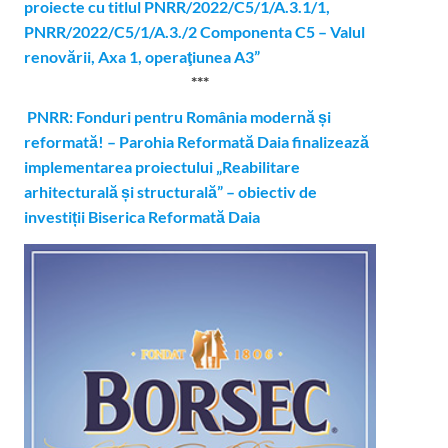
proiecte cu titlul PNRR/2022/C5/1/A.3.1/1,
PNRR/2022/C5/1/A.3./2 Componenta C5 – Valul
renovării, Axa 1, operaţiunea A3”
***
PNRR: Fonduri pentru România modernă și
reformată! – Parohia Reformată Daia finalizează
implementarea proiectului „Reabilitare
arhitecturală și structurală” – obiectiv de
investiții Biserica Reformată Daia