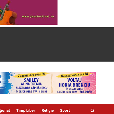
țional
Timp Liber
Religie
Sport