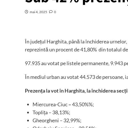
mai 4, 2025
0
În județul Harghita, până la închiderea urnelor,
reprezintă un procent de 41,80% din totalul de
97.935 au votat pe listele permanente, 9.943 pe
În mediul urban au votat 44.573 de persoane, iar
Prezența la vot în Harghita, la închiderea secți
Miercurea-Ciuc
–
43,50%%;
Toplița – 38,13%;
Gheorgheni – 32,99%;