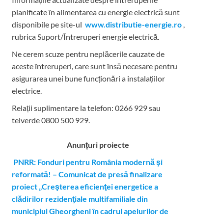
planificate în alimentarea cu energie electrică sunt
disponibile pe site-ul
www.distributie-energie.ro
,
rubrica Suport/Întreruperi energie electrică.
Ne cerem scuze pentru neplăcerile cauzate de
aceste întreruperi, care sunt însă necesare pentru
asigurarea unei bune funcționări a instalațiilor
electrice.
Relații suplimentare la tel
efon: 0266 929 sau
telverde 0800 500 929.
Anunțuri proiecte
PNRR: Fonduri pentru România modernă şi
reformată! – Comunicat de presă finalizare
proiect „Creşterea eficienţei energetice a
clădirilor rezidenţiale multifamiliale din
municipiul Gheorgheni în cadrul apelurilor de