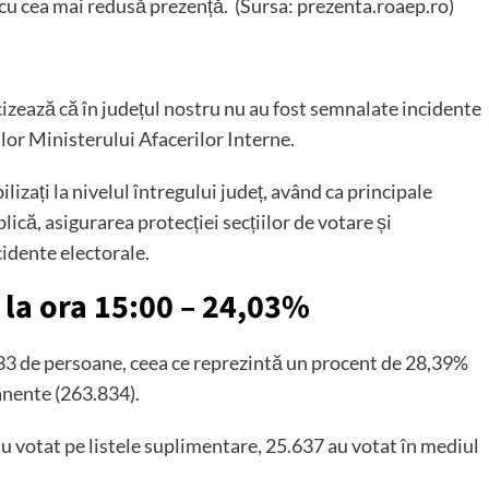
 cu cea mai redusă prezență. (Sursa: prezenta.roaep.ro)
zează că în județul nostru nu au fost semnalate incidente
lor Ministerului Afacerilor Interne.
izați la nivelul întregului județ, având ca principale
ică, asigurarea protecției secțiilor de votare și
cidente electorale.
, la ora 15:00 – 24,03%
333 de persoane, ceea ce reprezintă un procent de 28,39%
manente (263.834).
au votat pe listele suplimentare, 25.637 au votat în mediul