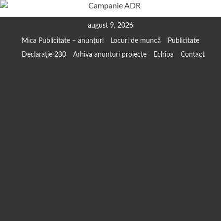
Skip
august 9, 2026
to
Mica Publicitate – anunțuri
Locuri de muncă
Publicitate
content
Declarație 230
Arhiva anunturi proiecte
Echipa
Contact