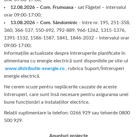
12.08.2026 – Com. Frumoasa
- sat Făgețel – intervalul
orar 09:00-17:00;
13.08.2026 – Com. Sândominic
- între nr. 195, 251-358,
360, 366-537, 550-692, 792-889, 966-1262, 1315-1376,
1391-1532, 1586-1587, 1841, 1846-2032 – intervalul orar
09:00-17:00;
Informațiile actualizate despre întreruperile planificate în
alimentarea cu energie electrică sunt disponibile pe site-ul
www.distributie-energie.ro
, rubrica Suport/Întreruperi
energie electrică.
Ne cerem scuze pentru neplăcerile cauzate de aceste
întreruperi, care sunt însă necesare pentru asigurarea unei
bune funcționări a instalațiilor electrice.
Relații suplimentare la tel
efon: 0266 929 sau telverde 0800
500 929.
Anunțuri proiecte