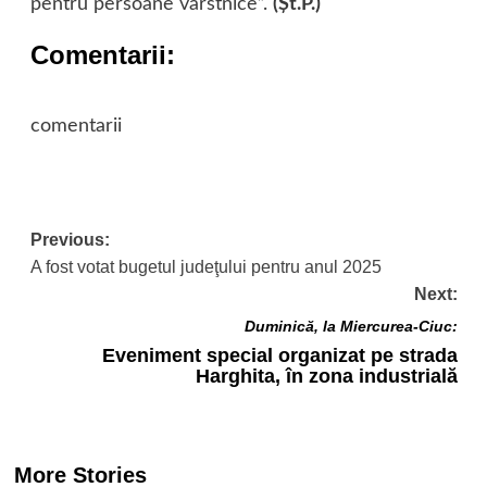
pentru persoane vârstnice”.
(Şt.P.)
Comentarii:
comentarii
Post
Previous:
A fost votat bugetul judeţului pentru anul 2025
navigation
Next:
Duminică, la Miercurea-Ciuc:
Eveniment special organizat pe strada
Harghita, în zona industrială
More Stories