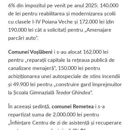
6% din impozitul pe venit pe anul 2025: 140.000
de lei pentru reabilitarea şi modernizarea şcolii
cu clasele I-IV Poiana Veche şi 172.000 lei (din
190.000 lei cât a solicitat) pentru „Amenajare
parcări auto”.
Comunei Voşlăbeni
i s-au alocat 162.000 lei
pentru „reparaţii capitale la reţeaua publică de
canalizare menajeră”, 150.000 lei pentru
achiziţionarea unei autospeciale de stins incendii
şi 49.900 lei pentru „construire gard împrejmuitor
la Şcoala Gimnazială
Teodor Ghindea
”.
În aceeaşi şedinţă,
comunei Remetea
i s-a
repartizat suma de 2.000.000 lei pentru
„Înfiinţare Centru de zi de asistenţă şi recuperare