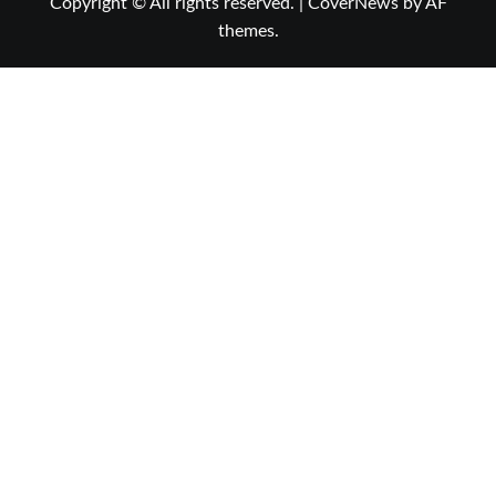
Copyright © All rights reserved.
|
CoverNews
by AF
themes.