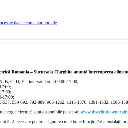
cesate datele comentariilor tale
.
ectrică Romania – Sucursala Harghita
anunță întreruperea alimentă
/A, B, C, D, E – intervalul orar 09:00-17:00;
-17:00;
-17:00;
00-17:00;
366-537, 550-692, 792-889, 966-1262, 1315-1376, 1391-1532, 1586-1587
cu energie electrică sunt disponibile pe site-ul
www.distributie-energie
nt însă necesare pentru asigurarea unei bune funcționări a instalațiilor e