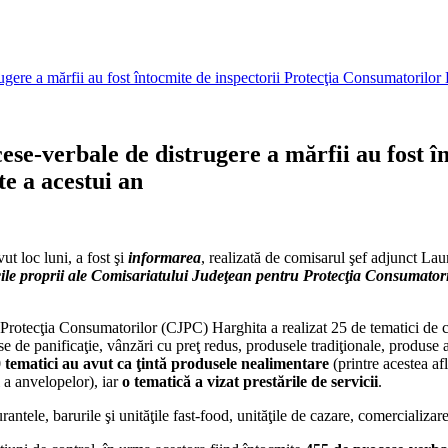
gere a mărfii au fost întocmite de inspectorii Protecţia Consumatorilor 
se-verbale de distrugere a mărfii au fost în
e a acestui an
ut loc luni, a fost şi
informarea
, realizată de comisarul şef adjunct La
icile proprii ale Comisariatului Judeţean pentru Protecţia Consumatori
 Protecţia Consumatorilor (CJPC) Harghita a realizat 25 de tematici de co
e de panificaţie, vânzări cu preţ redus, produsele tradiţionale, produse 
 tematici au avut ca ţintă produsele nealimentare
(printre acestea af
i a anvelopelor), iar
o tematică a vizat prestările de servicii
.
rantele, barurile şi unităţile fast-food, unităţile de cazare, comercializar