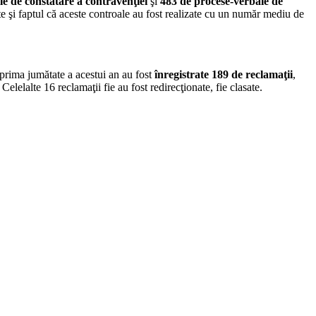
e de constatare a contravenţiei
şi
483 de procese-verbale de
e şi faptul că aceste controale au fost realizate cu un număr mediu de
n prima jumătate a acestui an au fost
înregistrate 189 de reclamaţii
,
Celelalte 16 reclamaţii fie au fost redirecţionate, fie clasate.