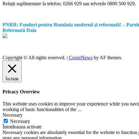
Relații suplimentare la tel
efon: 0266 929 sau telverde 0800 500 929.
PNRR: Fonduri pentru România modernă și reformată! – Parohia Re
Reformată Daia
Copyright © All rights reserved.
|
CoverNews
by AF themes.
Închide
Privacy Overview
This website uses cookies to improve your experience while you navigat
working of basic functionalities of the
...
Necessary
Necessary
Întotdeauna activate
Necessary cookies are absolutely essential for the website to function 
store any personal information.