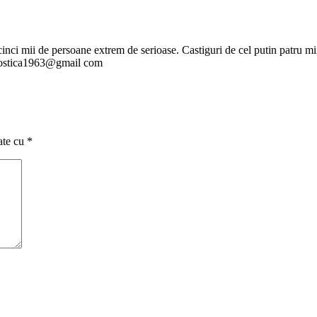
ru cinci mii de persoane extrem de serioase. Castiguri de cel putin patru 
rucostica1963@gmail com
ate cu
*