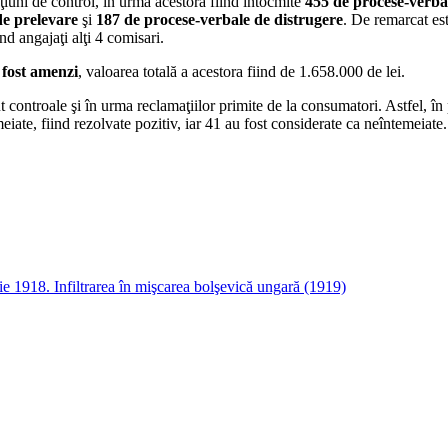
acţiuni de control, în urma acestora fiind întocmite
455 de procese-verbal
de prelevare
şi
187 de procese-verbale de distrugere
. De remarcat est
nd angajaţi alţi 4 comisari.
 fost amenzi
, valoarea totală a acestora fiind de 1.658.000 de lei.
t controale şi în urma reclamaţiilor primite de la consumatori. Astfel, î
eiate, fiind rezolvate pozitiv, iar 41 au fost considerate ca neîntemeiate. 
ie 1918. Infiltrarea în mişcarea bolşevică ungară (1919)