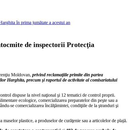
Harghita în prima jumătate a acestui an
tocmite de inspectorii Protecţia
urenţiu Moldovan,
privind reclamaţiile primite din partea
lor Harghita, precum şi raportul de activitate al comisariatului
ntrol dispuse la nivel naţional şi 12 tematici de control proprii.
alimentare ecologice, comercializarea preparatelor din peşte sau a
lându-se comercializarea încălţămintei, condiţiile de la ştranduri şi
ea maselor plastice, a produselor de curăţenie sau a articolelor de plajă.