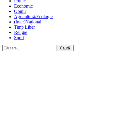
Politic
Economic
Opinii
Agricultură/Ecologie
(Inter)Național
Timp Liber
Religie
Sport
Caută
după: