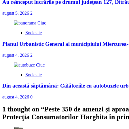
Au reînceput lucrările pe drumul judeţean 127, Ditră
august 5, 2026
2
Societate
Planul Urbanistic General al municipiului Miercurea-C
august 4, 2026
2
Societate
Din această săptămână: Călătoriile cu autobuzele urba
august 4, 2026
0
1 thought on “
Peste 350 de amenzi şi aproa
Protecţia Consumatorilor Harghita în prim