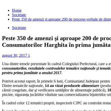
Home
Societate
Peste 350 de amenzi şi aproape 200 de procese-verbale de distru
Societate
Peste 350 de amenzi şi aproape 200 de proce
Consumatorilor Harghita în prima jumătat
august 30, 2017
1
Una dintre temele prezentate în cadrul Colegiului Prefectural, care a av
consumatorilor, rezultatele controalelor tematice naţionale şi temat
pentru prima jumătate a anului 20
1
7
.
Potrivit acestui raport, în primele 6 luni, Comisariatul Judeţean pentru
Dintre tematicile naţionale,
14 au vizat produsele alimentare
(produs
cărnii congelate, dar şi verificarea unităţilor de alimentaţie publică),
10
piscine, siguranţa jucăriilor vândute sau comercializarea bijuteriilor or
În cadrul celor 12 tematici proprii, inspectorii CJPC au controlat restau