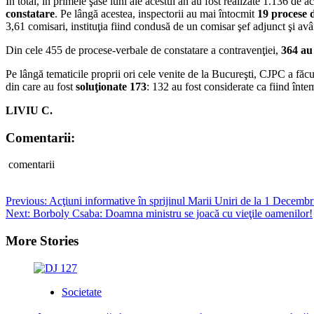
În total, în primele şase luni ale acestui an au fost realizate 1.136 de 
constatare
. Pe lângă acestea, inspectorii au mai întocmit
19 procese 
3,61 comisari, instituţia fiind condusă de un comisar şef adjunct şi avâ
Din cele 455 de procese-verbale de constatare a contravenţiei,
364 au
Pe lângă tematicile proprii ori cele venite de la Bucureşti, CJPC a făcu
din care au fost
soluţionate 173
: 132 au fost considerate ca fiind întem
LIVIU C.
Comentarii:
comentarii
Post
Previous:
Acţiuni informative în sprijinul Marii Uniri de la 1 Decembr
Next:
Borboly Csaba: Doamna ministru se joacă cu vieţile oamenilor!
navigation
More Stories
Societate