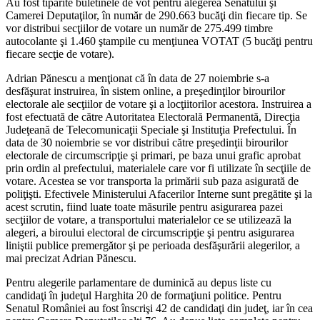
Au fost tipărite buletinele de vot pentru alegerea Senatului şi
Camerei Deputaţilor, în număr de 290.663 bucăţi din fiecare tip. Se
vor distribui secţiilor de votare un număr de 275.499 timbre
autocolante şi 1.460 ştampile cu menţiunea VOTAT (5 bucăţi pentru
fiecare secţie de votare).
Adrian Pănescu a menţionat că în data de 27 noiembrie s-a
desfăşurat instruirea, în sistem online, a preşedinţilor birourilor
electorale ale secţiilor de votare şi a locţiitorilor acestora. Instruirea a
fost efectuată de către Autoritatea Electorală Permanentă, Direcţia
Judeţeană de Telecomunicaţii Speciale şi Instituţia Prefectului. În
data de 30 noiembrie se vor distribui către preşedinţii birourilor
electorale de circumscripţie şi primari, pe baza unui grafic aprobat
prin ordin al prefectului, materialele care vor fi utilizate în secţiile de
votare. Acestea se vor transporta la primării sub paza asigurată de
poliţişti. Efectivele Ministerului Afacerilor Interne sunt pregătite şi la
acest scrutin, fiind luate toate măsurile pentru asigurarea pazei
secţiilor de votare, a transportului materialelor ce se utilizează la
alegeri, a biroului electoral de circumscripţie şi pentru asigurarea
liniştii publice premergător şi pe perioada desfăşurării alegerilor, a
mai precizat Adrian Pănescu.
Pentru alegerile parlamentare de duminică au depus liste cu
candidaţi în judeţul Harghita 20 de formaţiuni politice. Pentru
Senatul României au fost înscrişi 42 de candidaţi din judeţ, iar în cea