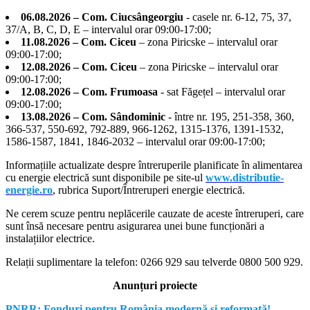
06.08.2026 – Com. Ciucsângeorgiu
- casele nr. 6-12, 75, 37,
37/A, B, C, D, E – intervalul orar 09:00-17:00;
11.08.2026 – Com. Ciceu
– zona Piricske – intervalul orar
09:00-17:00;
12.08.2026 – Com. Ciceu
– zona Piricske – intervalul orar
09:00-17:00;
12.08.2026 – Com. Frumoasa
- sat Făgețel – intervalul orar
09:00-17:00;
13.08.2026 – Com. Sândominic
- între nr. 195, 251-358, 360,
366-537, 550-692, 792-889, 966-1262, 1315-1376, 1391-1532,
1586-1587, 1841, 1846-2032 – intervalul orar 09:00-17:00;
Informațiile actualizate despre întreruperile planificate în alimentarea
cu energie electrică sunt disponibile pe site-ul
www.distributie-
energie.ro
, rubrica Suport/Întreruperi energie electrică.
Ne cerem scuze pentru neplăcerile cauzate de aceste întreruperi, care
sunt însă necesare pentru asigurarea unei bune funcționări a
instalațiilor electrice.
Relații suplimentare la tel
efon: 0266 929 sau telverde 0800 500 929.
Anunțuri proiecte
PNRR: Fonduri pentru România modernă și reformată! –