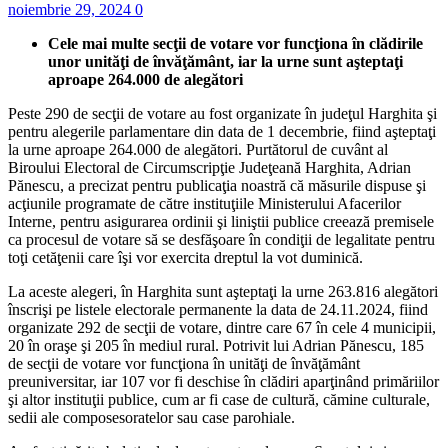
noiembrie 29, 2024
0
Cele mai multe secţii de votare vor funcţiona în clădirile
unor unităţi de învăţământ, iar la urne sunt aşteptaţi
aproape 264.000 de alegători
Peste 290 de secţii de votare au fost organizate în judeţul Harghita şi
pentru alegerile parlamentare din data de 1 decembrie, fiind aşteptaţi
la urne aproape 264.000 de alegători. Purtătorul de cuvânt al
Biroului Electoral de Circumscripţie Judeţeană Harghita, Adrian
Pănescu, a precizat pentru publicaţia noastră că măsurile dispuse şi
acţiunile programate de către instituţiile Ministerului Afacerilor
Interne, pentru asigurarea ordinii şi liniştii publice creează premisele
ca procesul de votare să se desfăşoare în condiţii de legalitate pentru
toţi cetăţenii care îşi vor exercita dreptul la vot duminică.
La aceste alegeri, în Harghita sunt aşteptaţi la urne 263.816 alegători
înscrişi pe listele electorale permanente la data de 24.11.2024, fiind
organizate 292 de secţii de votare, dintre care 67 în cele 4 municipii,
20 în oraşe şi 205 în mediul rural. Potrivit lui Adrian Pănescu, 185
de secţii de votare vor funcţiona în unităţi de învăţământ
preuniversitar, iar 107 vor fi deschise în clădiri aparţinând primăriilor
şi altor instituţii publice, cum ar fi case de cultură, cămine culturale,
sedii ale composesoratelor sau case parohiale.