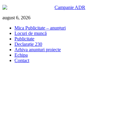
Skip
august 6, 2026
to
Mica Publicitate – anunțuri
content
Locuri de muncă
Publicitate
Declarație 230
Arhiva anunturi proiecte
Echipa
Contact