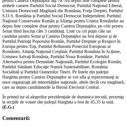
pentru Camera Deputaţilor alţi 76. Au depus liste complete pentru
ambele camere Partidul Social Democrat, Partidul Naţional Liberal,
Uniunea Democrată Maghiară din România, Forţa Dreptei, Partidul
S.O.S. România şi Partidul Social Democrat Independent. Partidul
Naţional Conservator Român şi Alianţa pentru Unirea Românilor au
depus liste complete doar pentru Camera Deputaţilor, pe cele pentru
Senat fiind înscrişi câte 3 candidaţi. Liste cu cel puţin câte un
candidat pentru Senat şi Camera Deputaţilor au fost depuse şi de
Partidul Patrioţii Poporului Român, Partidul Dreptate şi Respect în
Europa pentru Toţi, Partidul Reînnoim Proiectul European al
României, Alianţa Naţional Creştină, Partidul România în Acţiune,
Uniunea Salvaţi România, Partidul Noua Românie, Partidul
Alternativa pentru Demnitate Naţională, Partidul Ecologist Român,
Partidul Sănătate Educaţie Natură Sustenabilitate, România
Socialistă şi Partidul Oamenilor Tineri. Pe listele din judeţul
Harghita pentru Camera Deputaţilor se vor afla şi reprezentanţi ai
unor organizaţii ale minorităţilor naţionale, altele decât cea maghiară,
care au depus candidaturile la Biroul Electoral Central.
În primul tur al alegerilor prezidenţiale de duminica trecută, prezenţa
la secţiile de votare din judeţul Harghita a fost de 45,35 la sută.
(E.G.)
Comentarii: