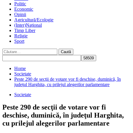
Politic
Economic
Opinii
Agricultură/Ecologie
(Inter)Național
Timp Liber
Religie
Sport
Caută
după:
Home
Societate
Peste 290 de secţii de votare vor fi deschise, duminică, în
judeţul Harghita, cu prilejul alegerilor parlamentare
Societate
Peste 290 de secţii de votare vor fi
deschise, duminică, în judeţul Harghita,
cu prilejul alegerilor parlamentare