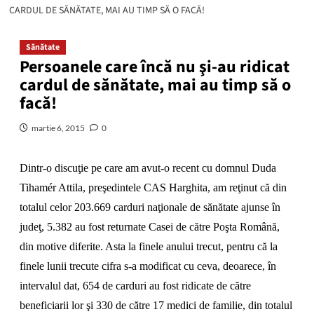
CARDUL DE SĂNĂTATE, MAI AU TIMP SĂ O FACĂ!
Sănătate
Persoanele care încă nu şi-au ridicat
cardul de sănătate, mai au timp să o
facă!
martie 6, 2015
0
Dintr-o discuţie pe care am avut-o recent cu domnul Duda
Tihamér Attila, preşedintele CAS Harghita, am reţinut că din
totalul celor 203.669 carduri naţionale de sănătate ajunse în
judeţ, 5.382 au fost returnate Casei de către Poşta Română,
din motive diferite. Asta la finele anului trecut, pentru că la
finele lunii trecute cifra s-a modificat cu ceva, deoarece, în
intervalul dat, 654 de carduri au fost ridicate de către
beneficiarii lor şi 330 de către 17 medici de familie, din totalul