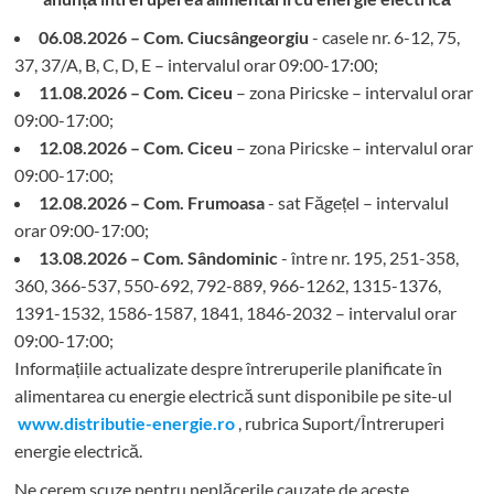
06.08.2026 – Com. Ciucsângeorgiu
- casele nr. 6-12, 75,
37, 37/A, B, C, D, E – intervalul orar 09:00-17:00;
11.08.2026 – Com. Ciceu
– zona Piricske – intervalul orar
09:00-17:00;
12.08.2026 – Com. Ciceu
– zona Piricske – intervalul orar
09:00-17:00;
12.08.2026 – Com. Frumoasa
- sat Făgețel – intervalul
orar 09:00-17:00;
13.08.2026 – Com. Sândominic
- între nr. 195, 251-358,
360, 366-537, 550-692, 792-889, 966-1262, 1315-1376,
1391-1532, 1586-1587, 1841, 1846-2032 – intervalul orar
09:00-17:00;
Informațiile actualizate despre întreruperile planificate în
alimentarea cu energie electrică sunt disponibile pe site-ul
www.distributie-energie.ro
, rubrica Suport/Întreruperi
energie electrică.
Ne cerem scuze pentru neplăcerile cauzate de aceste