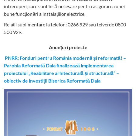
întreruperi, care sunt însă necesare pentru asigurarea unei
bune funcționări a instalațiilor electrice.
Relații suplimentare la tel
efon: 0266 929 sau telverde 0800
500 929.
Anunțuri proiecte
PNRR: Fonduri pentru România modernă și reformată! –
Parohia Reformată Daia finalizează implementarea
proiectului „Reabilitare arhitecturală și structurală” –
obiectiv de investiții Biserica Reformată Daia