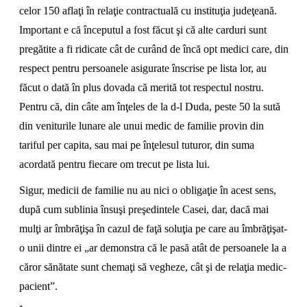
celor 150 aflaţi în relaţie contractuală cu instituţia judeţeană.
Important e că începutul a fost făcut şi că alte carduri sunt
pregătite a fi ridicate cât de curând de încă opt medici care, din
respect pentru persoanele asigurate înscrise pe lista lor, au
făcut o dată în plus dovada că merită tot respectul nostru.
Pentru că, din câte am înţeles de la d-l Duda, peste 50 la sută
din veniturile lunare ale unui medic de familie provin din
tariful per capita, sau mai pe înţelesul tuturor, din suma
acordată pentru fiecare om trecut pe lista lui.
Sigur, medicii de familie nu au nici o obligaţie în acest sens,
după cum sublinia însuşi preşedintele Casei, dar, dacă mai
mulţi ar îmbrăţişa în cazul de faţă soluţia pe care au îmbrăţişat-
o unii dintre ei „ar demonstra că le pasă atât de persoanele la a
căror sănătate sunt chemaţi să vegheze, cât şi de relaţia medic-
pacient”.