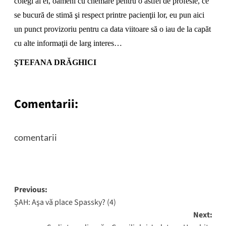
colegi ai ei, oameni cu chemare pentru o astfel de profesie, ce
se bucură de stimă şi respect printre pacienţii lor, eu pun aici
un punct provizoriu pentru ca data viitoare să o iau de la capăt
cu alte informaţii de larg interes…
ŞTEFANA DRĂGHICI
Comentarii:
comentarii
Post
Previous:
ȘAH: Aşa vă place Spassky? (4)
navigation
Next: