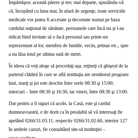
Împărtăşesc această părere şi trec mai departe, spunându-vă
că, începând cu luna mai, în afară de urgenţe, toate serviciile
medicale vor putea fi accesate şi decontate numai pe baza
cardului naţional de sănătate, persoanele care încă nu şi l-au
ridicat fiind invitate să o facă personal sau printr-un
reprezentant al lor, membru de familie, vecin, primar etc., spre
a nu lăsa totul pe ultima sută de metri.
În ideea că veţi alege să procedaţi aşa, reţineţi că ghişeul de la
parterul clădirii în care se află instituţia are următorul program:
luni, marţi şi joi este deschis între orele 08:30 şi 15:00;
miercuri – între 08:30 şi 16:30, iar vineri, între 08:30 şi 13:00.
Dar pentru a fi siguri că acolo, la Casă, este şi cardul
dumneavoastră, e de dorit ca în prealabil să vă interesaţi fie
apelând 0266/31.03.11, respectiv 0266/31.02.60, interior 127
în ambele cazuri, fie consultând site-ul instituţiei –
www.cashr.ro.