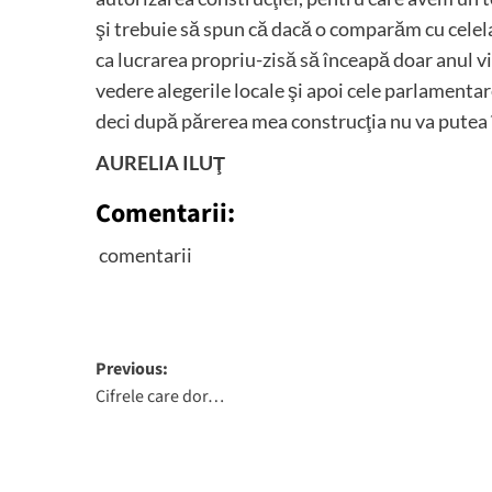
şi trebuie să spun că dacă o comparăm cu celelal
ca lucrarea propriu-zisă să înceapă doar anul vii
vedere alegerile locale şi apoi cele parlamentar
deci după părerea mea construcţia nu va putea î
AURELIA ILUŢ
Comentarii:
comentarii
Post
Previous:
Cifrele care dor…
navigation