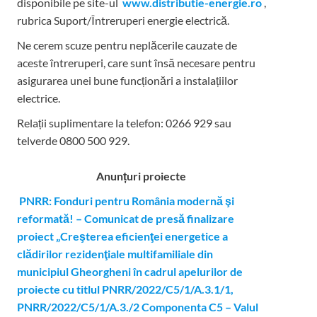
disponibile pe site-ul
www.distributie-energie.ro
,
rubrica Suport/Întreruperi energie electrică.
Ne cerem scuze pentru neplăcerile cauzate de
aceste întreruperi, care sunt însă necesare pentru
asigurarea unei bune funcționări a instalațiilor
electrice.
Relații suplimentare la tel
efon: 0266 929 sau
telverde 0800 500 929.
Anunțuri proiecte
PNRR: Fonduri pentru România modernă şi
reformată! – Comunicat de presă finalizare
proiect „Creşterea eficienţei energetice a
clădirilor rezidenţiale multifamiliale din
municipiul Gheorgheni în cadrul apelurilor de
proiecte cu titlul PNRR/2022/C5/1/A.3.1/1,
PNRR/2022/C5/1/A.3./2 Componenta C5 – Valul