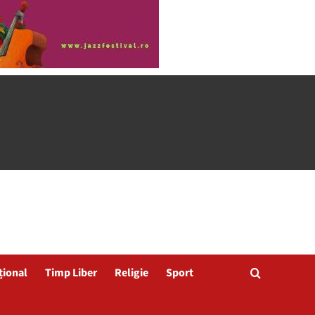
țional
Timp Liber
Religie
Sport