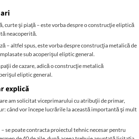
mari
, curte şi piaţă – este vorba despre o construcţie eliptică
ată neacoperită.
ză – altfel spus, este vorba despre construcţia metalică de
mplasate sub acoperişul eliptic general.
spaţii de cazare, adică o construcţie metalică
erişul eliptic general.
r explică
are am solicitat viceprimarului cu atribuţii de primar,
gur: când vor începe lucrările la această importantă şi mult
l – se poate contracta proiectul tehnic necesar pentru
ermen de 40 de zile, după aceea trebuie anunţată licitaţia