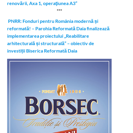
renovării, Axa 1, operaţiunea A3”
***
PNRR: Fonduri pentru România modernă și
reformată! – Parohia Reformată Daia finalizează
implementarea proiectului „Reabilitare
arhitecturală și structurală” – obiectiv de
investiții Biserica Reformată Daia