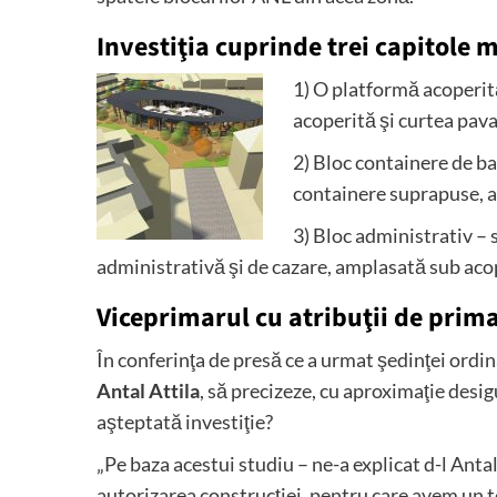
Investiţia cuprinde trei capitole 
1) O platformă acoperită
acoperită şi curtea pav
2) Bloc containere de ba
containere suprapuse, a
3) Bloc administrativ – 
administrativă şi de cazare, amplasată sub acop
Viceprimarul cu atribuţii de prima
În conferinţa de presă ce a urmat şedinţei ordin
Antal Attila
, să precizeze, cu aproximaţie desi
aşteptată investiţie?
„Pe baza acestui studiu – ne-a explicat d-l Anta
autorizarea construcţiei, pentru care avem un t