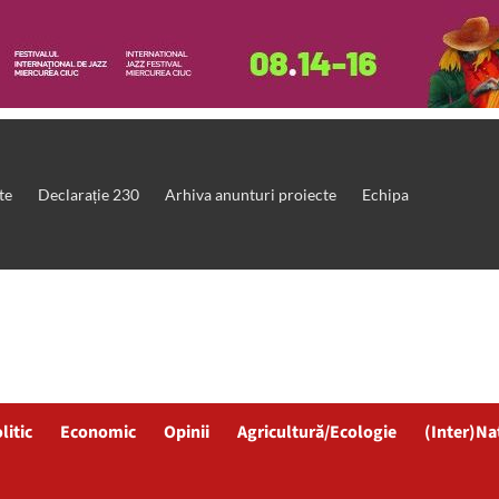
te
Declarație 230
Arhiva anunturi proiecte
Echipa
litic
Economic
Opinii
Agricultură/Ecologie
(Inter)Na