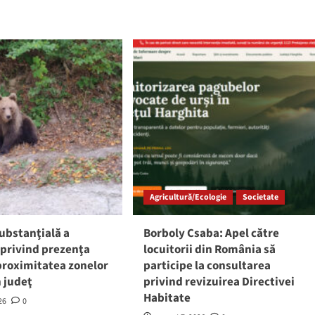
Agricultură/Ecologie
Societate
ubstanţială a
Borboly Csaba: Apel către
 privind prezenţa
locuitorii din România să
 proximitatea zonelor
participe la consultarea
n judeţ
privind revizuirea Directivei
Habitate
26
0