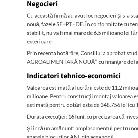
Negocieri
Cu această firmă au avut loc negocieri şi s-a st
nouă, fazele SF+PT+DE. În conformitate cu tema
stabilit, nu va fi mai mare de 6,5 milioane lei 
exterioare.
Prin recenta hotărâre, Consiliul a aprobat stud
AGROALIMENTARĂ NOUĂ”, cu finanţare de la b
Indicatori tehnico-economici
Valoarea estimată a lucrării este de 11,2 milio
milioane. Pentru construcţii montaj valoarea es
estimată pentru dotări este de 348.756 lei (cu 
Durata execuţiei:
16 luni,
cu precizarea că inves
Şi încă un amănunt: amplasamentul pentru noua
spatele blocurilor ANL din acea zonă.