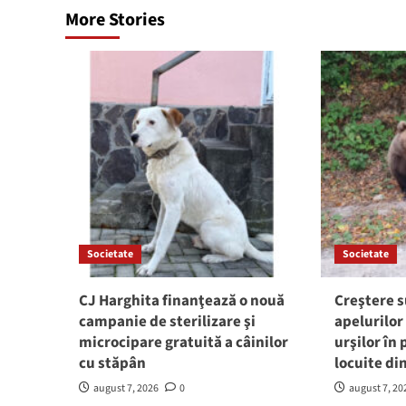
More Stories
Societate
Societate
CJ Harghita finanţează o nouă
Creştere s
campanie de sterilizare şi
apelurilor
microcipare gratuită a câinilor
urşilor în
cu stăpân
locuite di
august 7, 2026
0
august 7, 20