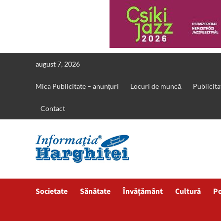
Skip
august 7, 2026
to
content
Mica Publicitate – anunțuri
Locuri de muncă
Publicita
Contact
Societate
Sănătate
Învățământ
Cultură
Po