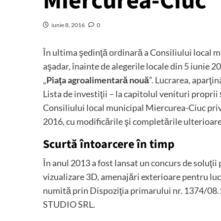
Miercurea-Ciuc
iunie 8, 2016
0
În ultima şedinţă ordinară a Consiliului local m
aşadar, înainte de alegerile locale din 5 iunie 2
„
Piaţa agroalimentară nouă
”. Lucrarea, aparţi
Lista de investiţii – la capitolul venituri propr
Consiliului local municipal Miercurea-Ciuc priv
2016, cu modificările şi completările ulterioare
Scurtă întoarcere în timp
În anul 2013 a fost lansat un concurs de soluţi
vizualizare 3D, amenajări exterioare pentr
numită prin Dispoziţia primarului nr. 1374/08.
STUDIO SRL.