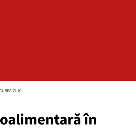
RCUREA-CIUC
roalimentară în