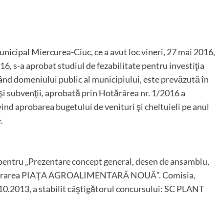
unicipal Miercurea-Ciuc, ce a avut loc vineri, 27 mai 2016,
016, s-a aprobat studiul de fezabilitate pentru investiţia
nând domeniului public al municipiului, este prevăzută în
ii şi subvenţii, aprobată prin Hotărârea nr. 1/2016 a
ind aprobarea bugetului de venituri şi cheltuieli pe anul
.
i pentru „Prezentare concept general, desen de ansamblu,
u lucrarea PIAŢA AGROALIMENTARĂ NOUĂ”. Comisia,
10.2013, a stabilit câştigătorul concursului: SC PLANT