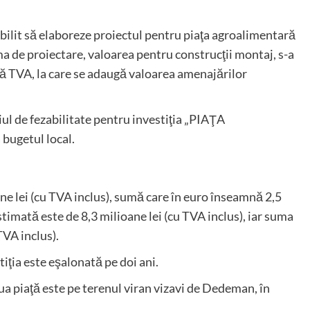
abilit să elaboreze proiectul pentru piaţa agroalimentară
 de proiectare, valoarea pentru construcţii montaj, s-a
fără TVA, la care se adaugă valoarea amenajărilor
iul de fezabilitate pentru investiţia „PIAŢA
ugetul local.
ane lei (cu TVA inclus), sumă care în euro înseamnă 2,5
timată este de 8,3 milioane lei (cu TVA inclus), iar suma
TVA inclus).
tiţia este eşalonată pe doi ani.
 piaţă este pe terenul viran vizavi de Dedeman, în