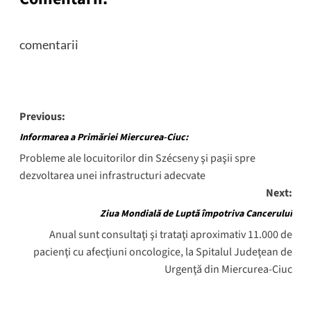
comentarii
Post
Previous:
navigation
Informarea a Primăriei Miercurea-Ciuc:
Probleme ale locuitorilor din Szécseny şi paşii spre
dezvoltarea unei infrastructuri adecvate
Next:
Ziua Mondială de Luptă împotriva Cancerului
Anual sunt consultaţi şi trataţi aproximativ 11.000 de
pacienţi cu afecţiuni oncologice, la Spitalul Judeţean de
Urgenţă din Miercurea-Ciuc