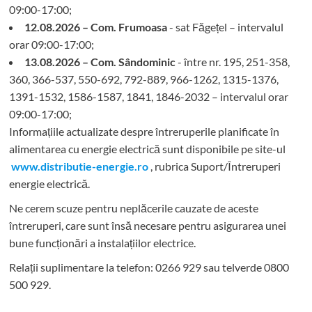
09:00-17:00;
12.08.2026 – Com. Frumoasa
- sat Făgețel – intervalul
orar 09:00-17:00;
13.08.2026 – Com. Sândominic
- între nr. 195, 251-358,
360, 366-537, 550-692, 792-889, 966-1262, 1315-1376,
1391-1532, 1586-1587, 1841, 1846-2032 – intervalul orar
09:00-17:00;
Informațiile actualizate despre întreruperile planificate în
alimentarea cu energie electrică sunt disponibile pe site-ul
www.distributie-energie.ro
, rubrica Suport/Întreruperi
energie electrică.
Ne cerem scuze pentru neplăcerile cauzate de aceste
întreruperi, care sunt însă necesare pentru asigurarea unei
bune funcționări a instalațiilor electrice.
Relații suplimentare la tel
efon: 0266 929 sau telverde 0800
500 929.