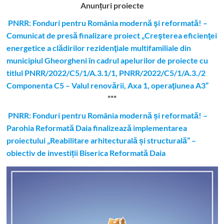
Anunțuri proiecte
PNRR: Fonduri pentru România modernă şi reformată! –
Comunicat de presă finalizare proiect „Creşterea eficienţei
energetice a clădirilor rezidenţiale multifamiliale din
municipiul Gheorgheni în cadrul apelurilor de proiecte cu
titlul PNRR/2022/C5/1/A.3.1/1, PNRR/2022/C5/1/A.3./2
Componenta C5 – Valul renovării, Axa 1, operaţiunea A3”
***
PNRR: Fonduri pentru România modernă și reformată! –
Parohia Reformată Daia finalizează implementarea
proiectului „Reabilitare arhitecturală și structurală” –
obiectiv de investiții Biserica Reformată Daia