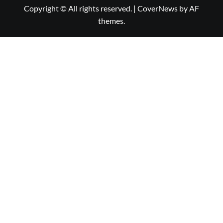
Copyright © All rights reserved.
|
CoverNews
by AF
themes.