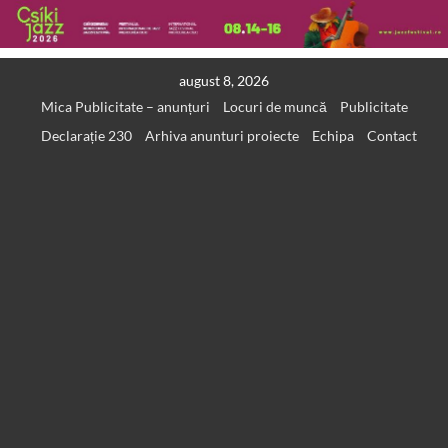
Skip
august 8, 2026
to
Mica Publicitate – anunțuri
Locuri de muncă
Publicitate
content
Declarație 230
Arhiva anunturi proiecte
Echipa
Contact