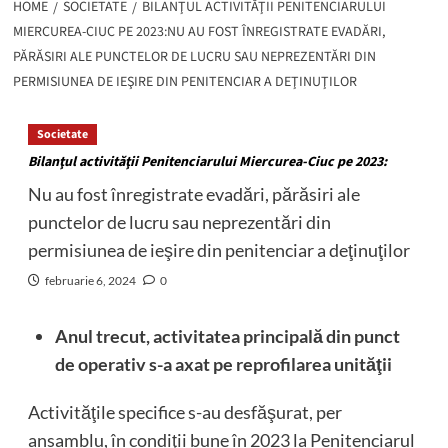
HOME
SOCIETATE
BILANŢUL ACTIVITĂŢII PENITENCIARULUI
MIERCUREA-CIUC PE 2023:NU AU FOST ÎNREGISTRATE EVADĂRI,
PĂRĂSIRI ALE PUNCTELOR DE LUCRU SAU NEPREZENTĂRI DIN
PERMISIUNEA DE IEŞIRE DIN PENITENCIAR A DEŢINUŢILOR
Societate
Bilanţul activităţii Penitenciarului Miercurea-Ciuc pe 2023:
Nu au fost înregistrate evadări, părăsiri ale
punctelor de lucru sau neprezentări din
permisiunea de ieşire din penitenciar a deţinuţilor
februarie 6, 2024
0
Anul trecut, activitatea principală din punct
de operativ s-a axat pe reprofilarea unităţii
Activităţile specifice s-au desfăşurat, per
ansamblu, în condiţii bune în 2023 la Penitenciarul