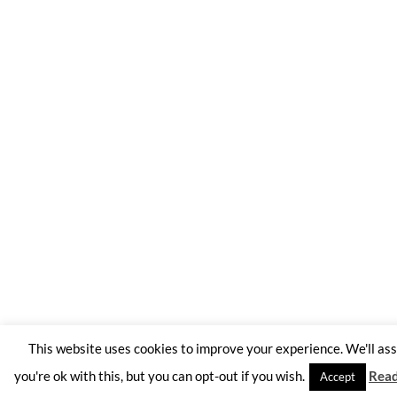
This website uses cookies to improve your experience. We'll a
you're ok with this, but you can opt-out if you wish.
Rea
Accept