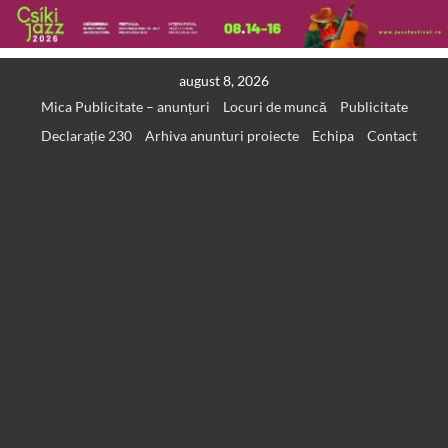
Skip
august 8, 2026
to
Mica Publicitate – anunțuri
Locuri de muncă
Publicitate
content
Declarație 230
Arhiva anunturi proiecte
Echipa
Contact