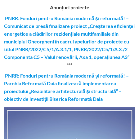
Anunțuri proiecte
PNRR: Fonduri pentru România modernă şi reformată! –
Comunicat de presă finalizare proiect „Creşterea eficienţei
energetice a clădirilor rezidenţiale multifamiliale din
municipiul Gheorgheni în cadrul apelurilor de proiecte cu
titlul PNRR/2022/C5/1/A.3.1/1, PNRR/2022/C5/1/A.3./2
Componenta C5 – Valul renovării, Axa 1, operaţiunea A3”
***
PNRR: Fonduri pentru România modernă și reformată! –
Parohia Reformată Daia finalizează implementarea
proiectului „Reabilitare arhitecturală și structurală” –
obiectiv de investiții Biserica Reformată Daia