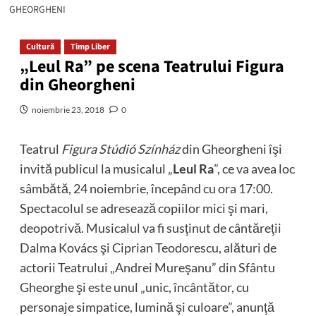
GHEORGHENI
Cultură
Timp Liber
„Leul Ra” pe scena Teatrului Figura
din Gheorgheni
noiembrie 23, 2018
0
Teatrul
Figura Stúdió Színház
din Gheorgheni îşi
invită publicul la musicalul „
Leul Ra
”, ce va avea loc
sâmbătă, 24 noiembrie, începând cu ora 17:00.
Spectacolul se adresează copiilor mici şi mari,
deopotrivă. Musicalul va fi susţinut de cântăreţii
Dalma Kovács şi Ciprian Teodorescu, alături de
actorii Teatrului „Andrei Mureşanu” din Sfântu
Gheorghe şi este unul „unic, încântător, cu
personaje simpatice, lumină şi culoare”, anunţă