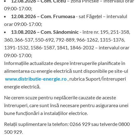
12.08.2026 – Com. Ciceu
– zona Piricske – intervalul orar
09:00-17:00;
12.08.2026 – Com. Frumoasa
- sat Făgețel – intervalul
orar 09:00-17:00;
13.08.2026 – Com. Sândominic
- între nr. 195, 251-358,
360, 366-537, 550-692, 792-889, 966-1262, 1315-1376,
1391-1532, 1586-1587, 1841, 1846-2032 – intervalul orar
09:00-17:00;
Informațiile actualizate despre întreruperile planificate în
alimentarea cu energie electrică sunt disponibile pe site-ul
www.distributie-energie.ro
, rubrica Suport/Întreruperi
energie electrică.
Ne cerem scuze pentru neplăcerile cauzate de aceste
întreruperi, care sunt însă necesare pentru asigurarea unei
bune funcționări a instalațiilor electrice.
Relații suplimentare la tel
efon: 0266 929 sau telverde 0800
500 929.