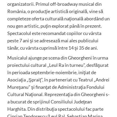
organizatorii. Primul off-broadway musical din
România, o producţie artistică originală, vine să
completeze oferta culturală naţională abordând un
nou gen artistic, puţin explorat până în prezent.
Spectacolul este recomandat copiilor cu vârsta
peste 7 ani şi se adresează mai ales publicului
tânăr, cu vârsta cuprinsă între 14 şi 35 de ani.
Musicalul ajunge pe scena din Gheorgheni în urma
proiectului cultural „Leul Ra în turneu”, desfăşurat
în perioada septembrie-noiembrie, iniţiat de
Asociaţia „Şpraiţ”, în parteneriat cu Teatrul „Andrei
Mureşanu” şi finanţat de Administraţia Fondului
Cultural Naţional. Reprezentaţia din Gheorgheni s-
a bucurat de sprijinul Consiliului Judeţean
Harghita. Din distribuţia spectacolului fac parte
Ciprian Teodorescu (Leul Ra), Sebastian Marina