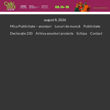
Skip
august 8, 2026
to
Mica Publicitate – anunțuri
Locuri de muncă
Publicitate
content
Declarație 230
Arhiva anunturi proiecte
Echipa
Contact