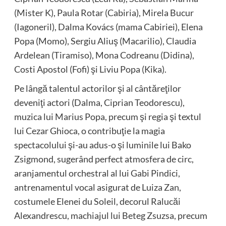
(Mister K), Paula Rotar (Cabiria), Mirela Bucur
(Iagoneril), Dalma Kovács (mama Cabiriei), Elena
Popa (Momo), Sergiu Aliuş (Macarilio), Claudia
Ardelean (Tiramiso), Mona Codreanu (Didina),
Costi Apostol (Fofi) şi Liviu Popa (Kika).
Pe lângă talentul actorilor şi al cântăreţilor
deveniţi actori (Dalma, Ciprian Teodorescu),
muzica lui Marius Popa, precum şi regia şi textul
lui Cezar Ghioca, o contribuţie la magia
spectacolului şi-au adus-o şi luminile lui Bako
Zsigmond, sugerând perfect atmosfera de circ,
aranjamentul orchestral al lui Gabi Pindici,
antrenamentul vocal asigurat de Luiza Zan,
costumele Elenei du Soleil, decorul Ralucăi
Alexandrescu, machiajul lui Beteg Zsuzsa, precum