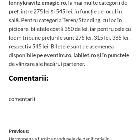
lennykravitz.emagic.ro
, la mai multe categorii de
preț, între 275 lei și 545 lei, în funcție de locul în
sală. Pentru categoria Teren/Standing, cu loc în
picioare, biletele costă 350 de lei, iar pentru cele cu
loc în tribune prețurile sunt 275 lei, 315 lei, 385 lei,
respectiv 545 lei. Biletele sunt de asemenea
disponibile pe
eventim.ro
,
iabilet.ro
și în punctele
de vânzare ale fiecărui partener.
Comentarii:
comentarii
Post
Previous:
Harmopan va furniza produsele de panificaţie în