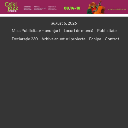
Skip
august 6, 2026
to
Mica Publicitate – anunțuri
Locuri de muncă
Publicitate
content
Declarație 230
Arhiva anunturi proiecte
Echipa
Contact