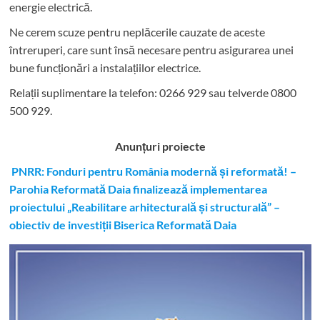
energie electrică.
Ne cerem scuze pentru neplăcerile cauzate de aceste
întreruperi, care sunt însă necesare pentru asigurarea unei
bune funcționări a instalațiilor electrice.
Relații suplimentare la tel
efon: 0266 929 sau telverde 0800
500 929.
Anunțuri proiecte
PNRR: Fonduri pentru România modernă și reformată! –
Parohia Reformată Daia finalizează implementarea
proiectului „Reabilitare arhitecturală și structurală” –
obiectiv de investiții Biserica Reformată Daia