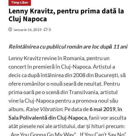
Timp Liber
Lenny Kravitz, pentru prima dată la
Cluj Napoca
ianuarie 14, 2019
0
Reîntâlnirea cu publicul român are loc după 11 ani
Lenny Kravitz revine în Romania, pentru un
concert în premieră în Cluj-Napoca. Artistul a
decis ca după întâlnirea din 2008 din București, să
ofere românilor o nouă seară de neuitat. Pentru
prima oară pe o scenă din Transilvania, artistul
vine la Cluj-Napoca pentru a promova noul său
album,
Raise Vibration
. Pe data de
6 mai 2019, în
Sala Polivalentă din Cluj-Napoca
, fanii vor asculta
atât piesele noi ale artistului, dar și hituri precum:
„Are You Gonna Go My Way”, „If You Can’t Say No”,