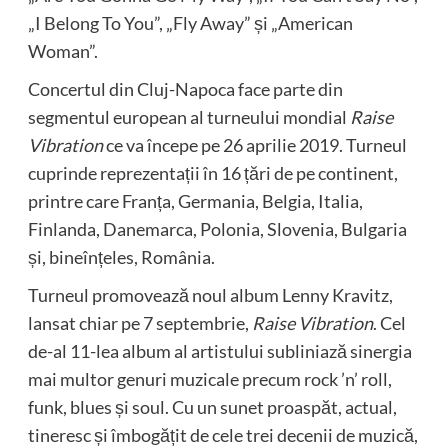
„I Belong To You”, „Fly Away” și „American
Woman”.
Concertul din Cluj-Napoca face parte din
segmentul european al turneului mondial
Raise
Vibration
ce va începe pe 26 aprilie 2019. Turneul
cuprinde reprezentații în 16 țări de pe continent,
printre care Franța, Germania, Belgia, Italia,
Finlanda, Danemarca, Polonia, Slovenia, Bulgaria
și, bineînțeles, România.
Turneul promovează noul album Lenny Kravitz,
lansat chiar pe 7 septembrie,
Raise Vibration
. Cel
de-al 11-lea album al artistului subliniază sinergia
mai multor genuri muzicale precum rock ’n’ roll,
funk, blues și soul. Cu un sunet proaspăt, actual,
tineresc și îmbogățit de cele trei decenii de muzică,