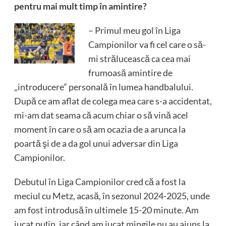
pentru mai mult timp în amintire?
– Primul meu gol în Liga
Campionilor va fi cel care o să-
mi strălucească ca cea mai
frumoasă amintire de
„introducere” personală în lumea handbalului.
După ce am aflat de colega mea care s-a accidentat,
mi-am dat seama că acum chiar o să vină acel
moment în care o să am ocazia de a arunca la
poartă şi de a da gol unui adversar din Liga
Campionilor.
Debutul în Liga Campionilor cred că a fost la
meciul cu Metz, acasă, în sezonul 2024-2025, unde
am fost introdusă în ultimele 15-20 minute. Am
jucat puţin, iar când am jucat mingile nu au ajuns la