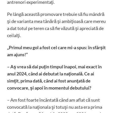
antrenori experimentaţi.
Pe lângă această promovare trebuie să fiu mândră
şi de varianta mea tânără şi ambiţioasă care mereu
a dat totul pe teren ca să fie văzută şi apreciată de
ceilalţi.
„Primul meu gol a fost cel care mi-a spus: în sfârşit
am ajuns!”
– Aş vrea să dai puţin timpul înapoi, mai exact în
anul 2024, când ai debutat la naţională. Ce ai
simţit, prima dată, când ai fost anunţată de
convocare, şi apoi în momentul debutului?
– Am fost foarte încântată când am aflat că sunt
convocată la naţionala şi totuşi nu asta era prima