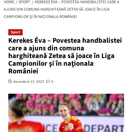
HOME
SPORT
KEREKES ÉVA – POVESTEA HANDBALISTEI CARE A
AJUNS DIN COMUNA HARGHITEANĂ ZETEA SĂ JOACE ÎN LIGA
CAMPIONILOR ŞI ÎN NAŢIONALA ROMÂNIEI
Sport
Kerekes Éva – Povestea handbalistei
care a ajuns din comuna
harghiteană Zetea să joace în Liga
Campionilor şi în naţionala
României
decembrie 15, 2025
0