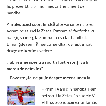
fiu prezentă la primul meu antrenament de
handbal.
Am ales acest sport fiindcă alte variante nu prea
aveam pe atunci la Zetea. Puteam să fac fotbal cu
băieţii, să merg la Zumba sau să fac handbal.
Bineînţeles am rămas cu handbal, de fapt a fost
dragoste la prima vedere.
„Iubirea mea pentru sport a fost, este şi va fi
mereu de neînvins”
– Povesteşte-ne puţin despre ascensiunea ta
.
– Primii 4 ani din handbal i-am
petrecut la Zetea, în clasele V-
VIII, sub conducerea lui Tamás