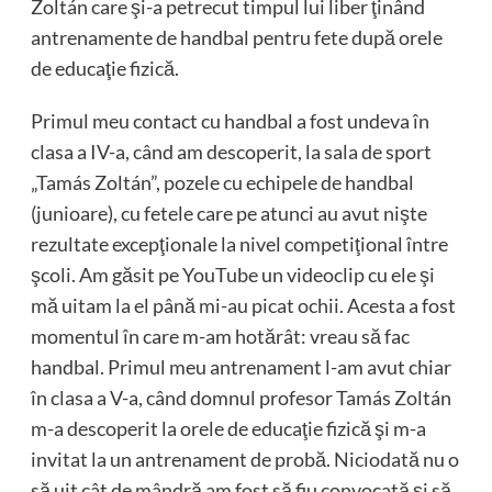
Zoltán care şi-a petrecut timpul lui liber ţinând
antrenamente de handbal pentru fete după orele
de educaţie fizică.
Primul meu contact cu handbal a fost undeva în
clasa a IV-a, când am descoperit, la sala de sport
„Tamás Zoltán”, pozele cu echipele de handbal
(junioare), cu fetele care pe atunci au avut nişte
rezultate excepţionale la nivel competiţional între
şcoli. Am găsit pe YouTube un videoclip cu ele şi
mă uitam la el până mi-au picat ochii. Acesta a fost
momentul în care m-am hotărât: vreau să fac
handbal. Primul meu antrenament l-am avut chiar
în clasa a V-a, când domnul profesor Tamás Zoltán
m-a descoperit la orele de educaţie fizică şi m-a
invitat la un antrenament de probă. Niciodată nu o
să uit cât de mândră am fost să fiu convocată şi să