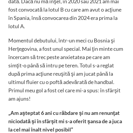
dată. Dacă nu mă înşel, în 2020 sau 2021 am mai
fost convocată la lotul B cu care am avut o acţiune
în Spania, însă convocarea din 2024 era prima la
lotul A.
Momentul debutului, într-un meci cu Bosnia şi
Herţegovina, a fost unul special. Mai ţin minte cum
încercam să trec peste anxietatea pe care am
simţit-o până să intru pe teren. Totul s-a reglat
după prima acţiune reuşită şi am jucat până la
ultimul fluier cu o poftă adevărată de handbal.
Primul meu gol a fost cel care mi-a spus: în sfârşit
am ajuns!
„Am aşteptat 6 ani cu răbdare şi nu am renunţat
niciodată şi în sfârşit mi s-a oferit şansa de a juca
la cel mai înalt nivel posibil”