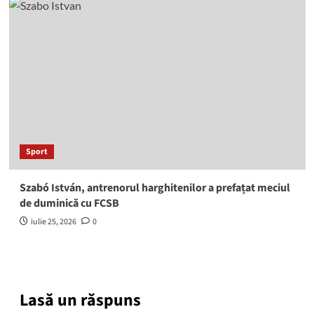
Sport
Szabó István, antrenorul harghitenilor a prefațat meciul
de duminică cu FCSB
iulie 25, 2026
0
Lasă un răspuns