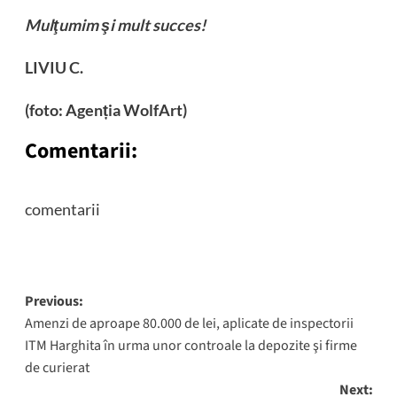
Mulţumim şi mult succes!
LIVIU C.
(foto: Agenția WolfArt)
Comentarii:
comentarii
Post
Previous:
Amenzi de aproape 80.000 de lei, aplicate de inspectorii
navigation
ITM Harghita în urma unor controale la depozite şi firme
de curierat
Next: