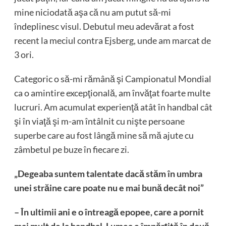
mine niciodată aşa că nu am putut să-mi
îndeplinesc visul. Debutul meu adevărat a fost
recent la meciul contra Ejsberg, unde am marcat de
3 ori.
Categoric o să-mi rămână şi Campionatul Mondial
ca o amintire excepţională, am învăţat foarte multe
lucruri. Am acumulat experienţă atât în handbal cât
şi în viaţă şi m-am întâlnit cu nişte persoane
superbe care au fost lângă mine să mă ajute cu
zâmbetul pe buze în fiecare zi.
„Degeaba suntem talentate dacă stăm în umbra
unei străine care poate nu e mai bună decât noi”
– În ultimii ani e o întreagă epopee, care a pornit