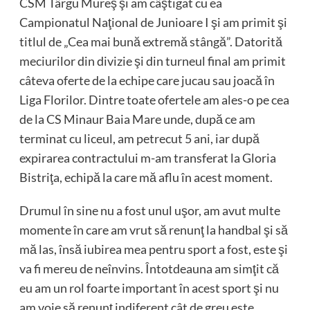
CSM Târgu Mureş şi am câştigat cu ea
Campionatul Naţional de Junioare I şi am primit şi
titlul de „Cea mai bună extremă stângă”. Datorită
meciurilor din divizie şi din turneul final am primit
câteva oferte de la echipe care jucau sau joacă în
Liga Florilor. Dintre toate ofertele am ales-o pe cea
de la CS Minaur Baia Mare unde, după ce am
terminat cu liceul, am petrecut 5 ani, iar după
expirarea contractului m-am transferat la Gloria
Bistriţa, echipă la care mă aflu în acest moment.
Drumul în sine nu a fost unul uşor, am avut multe
momente în care am vrut să renunţ la handbal şi să
mă las, însă iubirea mea pentru sport a fost, este şi
va fi mereu de neînvins. Întotdeauna am simţit că
eu am un rol foarte important în acest sport şi nu
am voie să renunţ indiferent cât de greu este