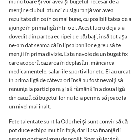
muncitoare şi vor avea şi bugetul necesar de a
menţine clubul, atunci cu siguranţă vor avea
rezultate din ce în ce mai bune, cu posibilitatea de a
ajunge în prima ligă într-o zi. Acest lucru deja s-a
dovedit din partea echipei de bărbaţi, însă tot aşa
ne-am dat seama că în lipsa banilor e greu să te
menţii în prima divizie. Este nevoie de un buget fix
care acoperă cazarea în deplasări, mâncarea,
medicamentele, salariile sportivilor etc. Ei au urcat
în prima ligă de câteva ori însă au fost nevoiţi să
renunţe la participare şi să rămână în a doua ligă
din cauză că bugetul lor nu le-a permis să joace la
un nivel mai înalt.
Fete talentate sunt la Odorhei şi sunt convinsă că
pot duce echipa mult în faţă, dar lipsa finanţării
este un obstacol greu de ocolit. Sper să le vină