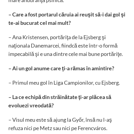
mare anduranţă psihică.
– Care a fost portarul căruia ai reuşit să-i dai gol şi
te-ai bucurat cel mai mult?
– Ana Kristensen, portăriţa de la Ejsberg şi
naţionala Danemarcei, fiindcă este într-o formă
impecabilă şi e una dintre cele mai bune portăriţe.
– Ai un gol anume care ţi-a rămas în amintire?
– Primul meu gol în Liga Campionilor, cu Ejsberg.
– La ce echipă din străinătate ţi-ar plăcea să
evoluezi vreodată?
– Visul meu este să ajung la Győr, însă nu l-aş
refuza nici pe Metz sau nici pe Ferencváros.