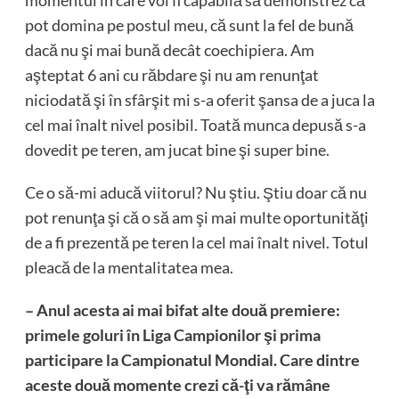
momentul în care voi fi capabilă să demonstrez că
pot domina pe postul meu, că sunt la fel de bună
dacă nu şi mai bună decât coechipiera. Am
aşteptat 6 ani cu răbdare şi nu am renunţat
niciodată şi în sfârşit mi s-a oferit şansa de a juca la
cel mai înalt nivel posibil. Toată munca depusă s-a
dovedit pe teren, am jucat bine şi super bine.
Ce o să-mi aducă viitorul? Nu ştiu. Ştiu doar că nu
pot renunţa şi că o să am şi mai multe oportunităţi
de a fi prezentă pe teren la cel mai înalt nivel. Totul
pleacă de la mentalitatea mea.
– Anul acesta ai mai bifat alte două premiere:
primele goluri în Liga Campionilor şi prima
participare la Campionatul Mondial. Care dintre
aceste două momente crezi că-ţi va rămâne