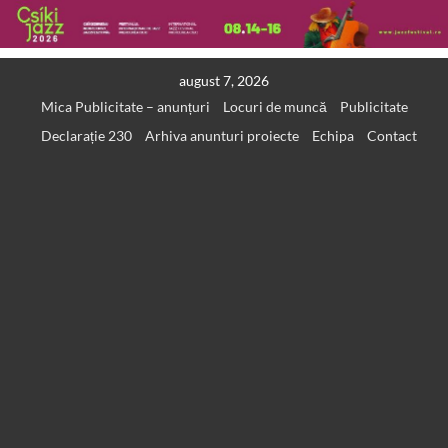
Skip
august 7, 2026
to
Mica Publicitate – anunțuri
Locuri de muncă
Publicitate
content
Declarație 230
Arhiva anunturi proiecte
Echipa
Contact