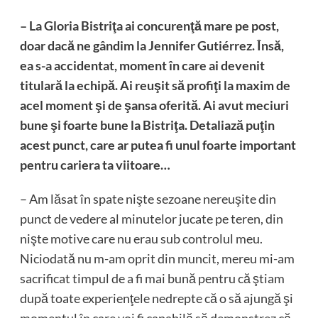
– La Gloria Bistriţa ai concurenţă mare pe post,
doar dacă ne gândim la Jennifer Gutiérrez. Însă,
ea s-a accidentat, moment în care ai devenit
titulară la echipă. Ai reuşit să profiţi la maxim de
acel moment şi de şansa oferită. Ai avut meciuri
bune şi foarte bune la Bistriţa. Detaliază puţin
acest punct, care ar putea fi unul foarte important
pentru cariera ta viitoare…
– Am lăsat în spate nişte sezoane nereuşite din
punct de vedere al minutelor jucate pe teren, din
nişte motive care nu erau sub controlul meu.
Niciodată nu m-am oprit din muncit, mereu mi-am
sacrificat timpul de a fi mai bună pentru că ştiam
după toate experienţele nedrepte că o să ajungă şi