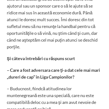
ajutorul sau un sponsor care o să le ajute să se
ridice mai sus în această economie dură. Până
atunci le doresc mult succes. Îmi doresc din tot
sufletul meu să nu renunţe la handbal pentru că
oportunităţile o să vină, nu ştim când şi cum, dar
când ne aşteptăm cel mai puţin atunci se deschid
porţile.
Şi câteva întrebări cu răspuns scurt
– Care a fost adversara care ţi-a dat cele mai mari
„dureri de cap” în Liga Campionilor?
– Buducnost, fiindcă atitudinea lor
muntenegreană este una specială, care nu este
compatibilă deloc cu a mea şi am avut nevoie de