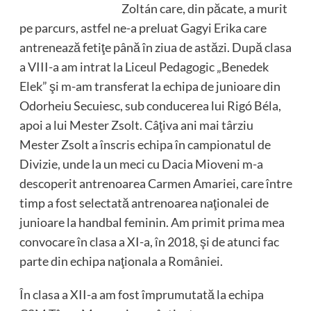
Zoltán care, din păcate, a murit
pe parcurs, astfel ne-a preluat Gagyi Erika care
antrenează fetiţe până în ziua de astăzi. După clasa
a VIII-a am intrat la Liceul Pedagogic „Benedek
Elek” şi m-am transferat la echipa de junioare din
Odorheiu Secuiesc, sub conducerea lui Rigó Béla,
apoi a lui Mester Zsolt. Câţiva ani mai târziu
Mester Zsolt a înscris echipa în campionatul de
Divizie, unde la un meci cu Dacia Mioveni m-a
descoperit antrenoarea Carmen Amariei, care între
timp a fost selectată antrenoarea naţionalei de
junioare la handbal feminin. Am primit prima mea
convocare în clasa a XI-a, în 2018, şi de atunci fac
parte din echipa naţionala a României.
În clasa a XII-a am fost împrumutată la echipa