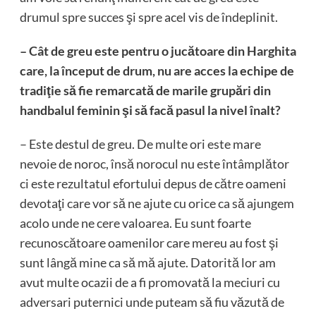
drumul spre succes şi spre acel vis de îndeplinit.
– Cât de greu este pentru o jucătoare din Harghita
care, la început de drum, nu are acces la echipe de
tradiţie să fie remarcată de marile grupări din
handbalul feminin şi să facă pasul la nivel înalt?
– Este destul de greu. De multe ori este mare
nevoie de noroc, însă norocul nu este întâmplător
ci este rezultatul efortului depus de către oameni
devotaţi care vor să ne ajute cu orice ca să ajungem
acolo unde ne cere valoarea. Eu sunt foarte
recunoscătoare oamenilor care mereu au fost şi
sunt lângă mine ca să mă ajute. Datorită lor am
avut multe ocazii de a fi promovată la meciuri cu
adversari puternici unde puteam să fiu văzută de