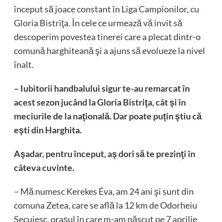
început să joace constant în Liga Campionilor, cu
Gloria Bistriţa. În cele ce urmează vă invit să
descoperim povestea tinerei care a plecat dintr-o
comună harghiteană şi a ajuns să evolueze la nivel
înalt.
– Iubitorii handbalului sigur te-au remarcat în
acest sezon jucând la Gloria Bistriţa, cât şi în
meciurile de la naţională. Dar poate puţin ştiu că
eşti din Harghita.
Aşadar, pentru început, aş dori să te prezinţi în
câteva cuvinte.
– Mă numesc Kerekes Éva, am 24 ani şi sunt din
comuna Zetea, care se află la 12 km de Odorheiu
Secuiesc, oraşul în care m-am născut pe 7 aprilie