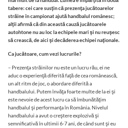
mai mult de la handbal. Lumea e împărţită în două
tabere: cei care susţin că prezenţa jucătoarelor
străine în campionat ajută handbalul românesc;
alţii afirmă că din această cauză jucătoarele
autohtone nu au loc la echipele mari şi nu reuşesc
să crească, de aici şi decăderea echipei naţionale.
Ca jucătoare, cum vezi lucrurile?
– Prezenţa străinilor nu este un lucru rău, ei ne
aduc o experienţă diferită faţă de cea românească,
un alt ritm de joc, o abordare diferită a
handbalului. Putem învăţa foarte multe de la ei şi
este nevoie de acest lucru ca să îmbunătăţim
handbalul şi performanţa în România. Nivelul
handbalului a avut o creştere explozivă şi
semnificativă în ultimii 6-7 ani, de când sunt şi eu