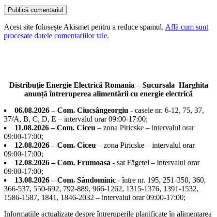
Acest site folosește Akismet pentru a reduce spamul.
Află cum sunt
procesate datele comentariilor tale
.
Distribuție Energie Electrică Romania – Sucursala Harghita
anunță întreruperea alimentării cu energie electrică
06.08.2026 – Com. Ciucsângeorgiu
- casele nr. 6-12, 75, 37,
37/A, B, C, D, E – intervalul orar 09:00-17:00;
11.08.2026 – Com. Ciceu
– zona Piricske – intervalul orar
09:00-17:00;
12.08.2026 – Com. Ciceu
– zona Piricske – intervalul orar
09:00-17:00;
12.08.2026 – Com. Frumoasa
- sat Făgețel – intervalul orar
09:00-17:00;
13.08.2026 – Com. Sândominic
- între nr. 195, 251-358, 360,
366-537, 550-692, 792-889, 966-1262, 1315-1376, 1391-1532,
1586-1587, 1841, 1846-2032 – intervalul orar 09:00-17:00;
Informațiile actualizate despre întreruperile planificate în alimentarea