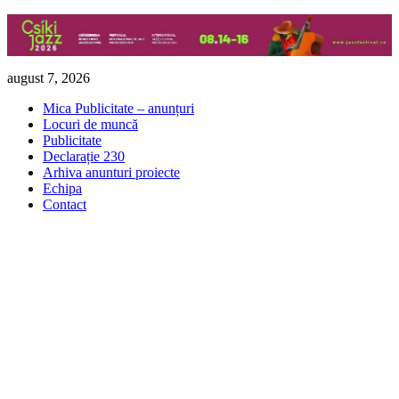
Skip
august 7, 2026
to
Mica Publicitate – anunțuri
content
Locuri de muncă
Publicitate
Declarație 230
Arhiva anunturi proiecte
Echipa
Contact