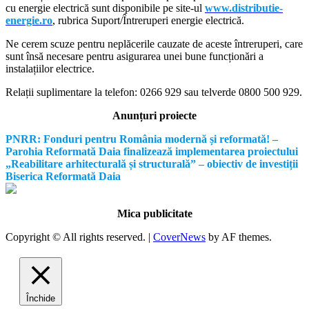
cu energie electrică sunt disponibile pe site-ul
www.distributie-
energie.ro
, rubrica Suport/Întreruperi energie electrică.
Ne cerem scuze pentru neplăcerile cauzate de aceste întreruperi, care
sunt însă necesare pentru asigurarea unei bune funcționări a
instalațiilor electrice.
Relații suplimentare la tel
efon: 0266 929 sau telverde 0800 500 929.
Anunțuri proiecte
PNRR: Fonduri pentru România modernă și reformată! –
Parohia Reformată Daia finalizează implementarea proiectului
„Reabilitare arhitecturală și structurală” – obiectiv de investiții
Biserica Reformată Daia
Mica publicitate
Copyright © All rights reserved.
|
CoverNews
by AF themes.
Închide