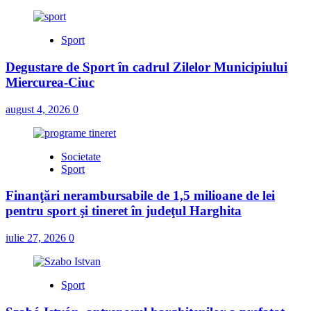
Sport
Degustare de Sport în cadrul Zilelor Municipiului
Miercurea-Ciuc
august 4, 2026
0
Societate
Sport
Finanţări nerambursabile de 1,5 milioane de lei
pentru sport şi tineret în judeţul Harghita
iulie 27, 2026
0
Sport