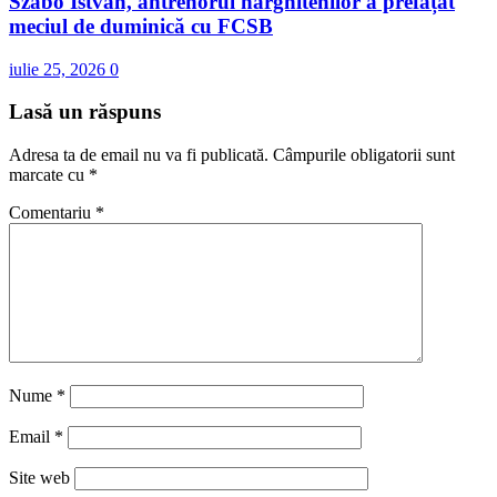
Szabó István, antrenorul harghitenilor a prefațat
meciul de duminică cu FCSB
iulie 25, 2026
0
Lasă un răspuns
Adresa ta de email nu va fi publicată.
Câmpurile obligatorii sunt
marcate cu
*
Comentariu
*
Nume
*
Email
*
Site web