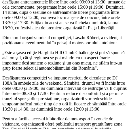
desfăşura antrenamentele libere între orele 09:00 şi 13:30, urmate de
cele cronometrate, programate între orele 15:00 şi 19:00. Duminică,
14 iunie, după o sesiune de antrenamente libere programată între
orele 09:00 şi 12:00, vor avea loc manşele de concurs, între orele
13:30 şi 17:30. Ediţia din acest an se va încheia duminică, la ora
18:30, cu festivitatea de premiere organizată în Piaţa Libertăţii.
Directorul organizatoric al competiţiei, László Róbert, a evidenţiat
poziţionarea evenimentului în peisajul motorsportului autohton:
„Este a şasea ediţie Harghita Hill Climb Challenge şi pot să spun că
atât oraşul, cât şi regiunea se pot mândri cu un aspect foarte
important: deşi suntem o regiune şi un oraş micuţ, ne aflăm într-un
grup foarte select al automobilismului din România”.
Desfăşurarea competiţiei va impune restricţii de circulaţie pe DJ
138A în ambele zile de weekend. Sâmbătă, drumul va fi închis între
orele 08:30 şi 19:00, iar duminică intervalul de restricţie va fi cuprins
între orele 08:30 şi 17:30. Pentru a reduce disconfortul şi a permite
tranzitul spre şi dinspre staţiune, organizatorii vor redeschide
temporar traficul rutier timp de o oră în fiecare zi: sâmbătă între orele
13:30 şi 14:30, iar duminică între orele 12:00 şi 13:00.
Pentru a facilita accesul iubitorilor de motorsport în zonele de
vizionare, organizatorii oferă publicului transport gratuit între zona