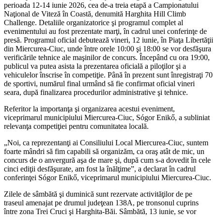
perioada 12-14 iunie 2026, cea de-a treia etapă a Campionatului
Naţional de Viteză în Coastă, denumită Harghita Hill Climb
Challenge. Detaliile organizatorice şi programul complet al
evenimentului au fost prezentate marţi, în cadrul unei conferinţe de
presă. Programul oficial debutează vineri, 12 iunie, în Piaţa Libertăţii
din Miercurea-Ciuc, unde între orele 10:00 şi 18:00 se vor desfăşura
verificările tehnice ale maşinilor de concurs. Începând cu ora 19:00,
publicul va putea asista la prezentarea oficială a piloţilor şi a
vehiculelor înscrise în competiţie. Până în prezent sunt înregistraţi 70
de sportivi, numărul final urmând să fie confirmat oficial vineri
seara, după finalizarea procedurilor administrative şi tehnice.
Referitor la importanţa şi organizarea acestui eveniment,
viceprimarul municipiului Miercurea-Ciuc, Sógor Enikő, a subliniat
relevanţa competiţiei pentru comunitatea locală.
„Noi, ca reprezentanţi ai Consiliului Local Miercurea-Ciuc, suntem
foarte mândri să fim capabili să organizăm, ca oraş atât de mic, un
concurs de o anvergură aşa de mare şi, după cum s-a dovedit în cele
cinci ediţii desfăşurate, am fost la înălţime”, a declarat în cadrul
conferinţei Sógor Enikő, viceprimarul municipiului Miercurea-Ciuc.
Zilele de sâmbătă şi duminică sunt rezervate activităţilor de pe
traseul amenajat pe drumul judeţean 138A, pe tronsonul cuprins
între zona Trei Cruci şi Harghita-Băi. Sâmbătă, 13 iunie, se vor