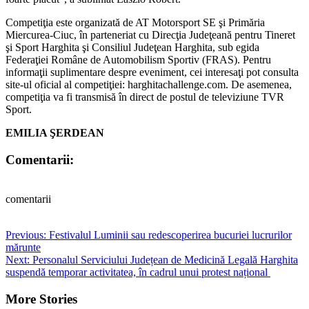
Competiţia este organizată de AT Motorsport SE şi Primăria
Miercurea-Ciuc, în parteneriat cu Direcţia Judeţeană pentru Tineret
şi Sport Harghita şi Consiliul Judeţean Harghita, sub egida
Federaţiei Române de Automobilism Sportiv (FRAS). Pentru
informaţii suplimentare despre eveniment, cei interesaţi pot consulta
site-ul oficial al competiţiei: harghitachallenge.com. De asemenea,
competiţia va fi transmisă în direct de postul de televiziune TVR
Sport.
EMILIA ŞERDEAN
Comentarii:
comentarii
Post
Previous:
Festivalul Luminii sau redescoperirea bucuriei lucrurilor
mărunte
navigation
Next:
Personalul Serviciului Județean de Medicină Legală Harghita
suspendă temporar activitatea, în cadrul unui protest național
More Stories