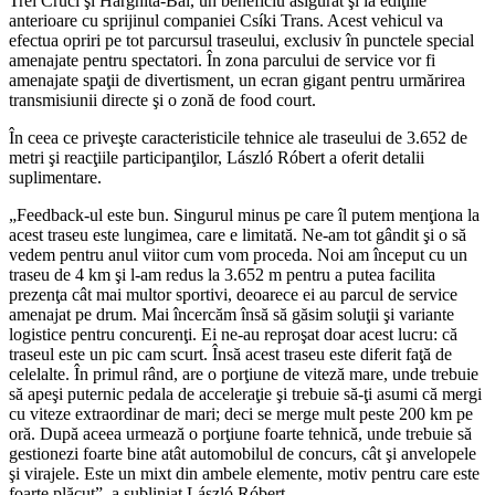
Trei Cruci şi Harghita-Băi, un beneficiu asigurat şi la ediţiile
anterioare cu sprijinul companiei Csíki Trans. Acest vehicul va
efectua opriri pe tot parcursul traseului, exclusiv în punctele special
amenajate pentru spectatori. În zona parcului de service vor fi
amenajate spaţii de divertisment, un ecran gigant pentru urmărirea
transmisiunii directe şi o zonă de food court.
În ceea ce priveşte caracteristicile tehnice ale traseului de 3.652 de
metri şi reacţiile participanţilor, László Róbert a oferit detalii
suplimentare.
„Feedback-ul este bun. Singurul minus pe care îl putem menţiona la
acest traseu este lungimea, care e limitată. Ne-am tot gândit şi o să
vedem pentru anul viitor cum vom proceda. Noi am început cu un
traseu de 4 km şi l-am redus la 3.652 m pentru a putea facilita
prezenţa cât mai multor sportivi, deoarece ei au parcul de service
amenajat pe drum. Mai încercăm însă să găsim soluţii şi variante
logistice pentru concurenţi. Ei ne-au reproşat doar acest lucru: că
traseul este un pic cam scurt. Însă acest traseu este diferit faţă de
celelalte. În primul rând, are o porţiune de viteză mare, unde trebuie
să apeşi puternic pedala de acceleraţie şi trebuie să-ţi asumi că mergi
cu viteze extraordinar de mari; deci se merge mult peste 200 km pe
oră. După aceea urmează o porţiune foarte tehnică, unde trebuie să
gestionezi foarte bine atât automobilul de concurs, cât şi anvelopele
şi virajele. Este un mixt din ambele elemente, motiv pentru care este
foarte plăcut”, a subliniat László Róbert.