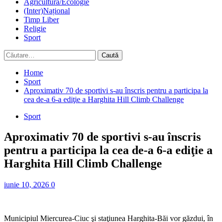
Agricultură/Ecologie
(Inter)Național
Timp Liber
Religie
Sport
Caută
după:
Home
Sport
Aproximativ 70 de sportivi s-au înscris pentru a participa la
cea de-a 6-a ediţie a Harghita Hill Climb Challenge
Sport
Aproximativ 70 de sportivi s-au înscris
pentru a participa la cea de-a 6-a ediţie a
Harghita Hill Climb Challenge
iunie 10, 2026
0
Municipiul Miercurea-Ciuc şi staţiunea Harghita-Băi vor găzdui, în