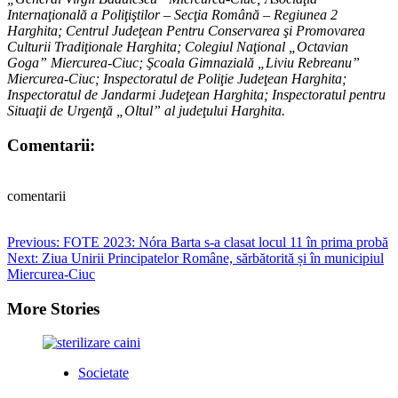
Internaţională a Poliţiştilor – Secţia Română – Regiunea 2
Harghita; Centrul Judeţean Pentru Conservarea şi Promovarea
Culturii Tradiţionale Harghita; Colegiul Naţional „Octavian
Goga” Miercurea-Ciuc; Şcoala Gimnazială „Liviu Rebreanu”
Miercurea-Ciuc; Inspectoratul de Poliţie Judeţean Harghita;
Inspectoratul de Jandarmi Judeţean Harghita; Inspectoratul pentru
Situaţii de Urgenţă „Oltul” al judeţului Harghita.
Comentarii:
comentarii
Post
Previous:
FOTE 2023: Nóra Barta s-a clasat locul 11 în prima probă
Next:
Ziua Unirii Principatelor Române, sărbătorită și în municipiul
navigation
Miercurea-Ciuc
More Stories
Societate