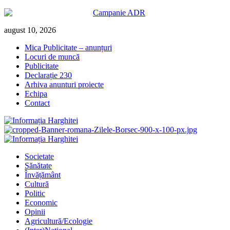
Skip
august 10, 2026
to
Mica Publicitate – anunțuri
content
Locuri de muncă
Publicitate
Declarație 230
Arhiva anunturi proiecte
Echipa
Contact
Primary
Menu
Societate
Sănătate
Învățământ
Cultură
Politic
Economic
Opinii
Agricultură/Ecologie