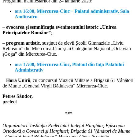
Programul manifestărilor din 24 ianuarie 2023:
ora 16:00, Miercurea-Ciuc – Palatul administrativ, Sala
Amfiteatru
–
evocarea şi semnificaţia evenimentului istoric „Unirea
Principatelor Române”
;
–
program artistic
, susţinut de elevii Şcolii Gimnaziale „Liviu
Rebreanu” din Miercurea-Ciuc şi ai Colegiului Naţional „Octavian
şGoga” din Miercurea-Ciuc.
ora 17:00, Miercurea-Ciuc, Platoul din faţa Palatului
Administrativ
–
Hora Unirii
, cu concursul Muzicii Militare a Brigăzii 61 Vânători
de Munte „General Virgil Bădulescu” Miercurea-Ciuc.
Petres Sándor,
prefect
***
Organizatori: Instituţia Prefectului Judeţul Harghita; Episcopia
Ortodoxă a Covasnei şi Harghitei; Brigada 61 Vânători de Munte
„General Virgil Bădulescu” Miercurea-Ciuc; Asociaţia