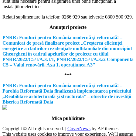
sunt însă necesare pentru asigurarea unei bune funcționări a
instalațiilor electrice.
Relații suplimentare la tel
efon: 0266 929 sau telverde 0800 500 929.
Anunțuri proiecte
PNRR: Fonduri pentru România modernă şi reformată! –
Comunicat de presă finalizare proiect „Creşterea eficienţei
energetice a clădirilor rezidenţiale multifamiliale din municipiul
Gheorgheni în cadrul apelurilor de proiecte cu titlul
PNRR/2022/C5/1/A.3.1/1, PNRR/2022/C5/1/A.3./2 Componenta
C5 – Valul renovării, Axa 1, operaţiunea A3”
***
PNRR: Fonduri pentru România modernă și reformată! –
Parohia Reformată Daia finalizează implementarea proiectului
„Reabilitare arhitecturală și structurală” – obiectiv de investiții
Biserica Reformată Daia
Mica publicitate
Copyright © All rights reserved.
|
CoverNews
by AF themes.
This website uses cookies to improve your experience. We'll assume