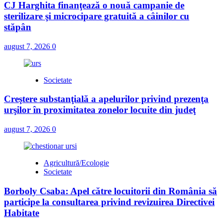
CJ Harghita finanţează o nouă campanie de
sterilizare şi microcipare gratuită a câinilor cu
stăpân
august 7, 2026
0
Societate
Creştere substanţială a apelurilor privind prezenţa
urşilor în proximitatea zonelor locuite din judeţ
august 7, 2026
0
Agricultură/Ecologie
Societate
Borboly Csaba: Apel către locuitorii din România să
participe la consultarea privind revizuirea Directivei
Habitate