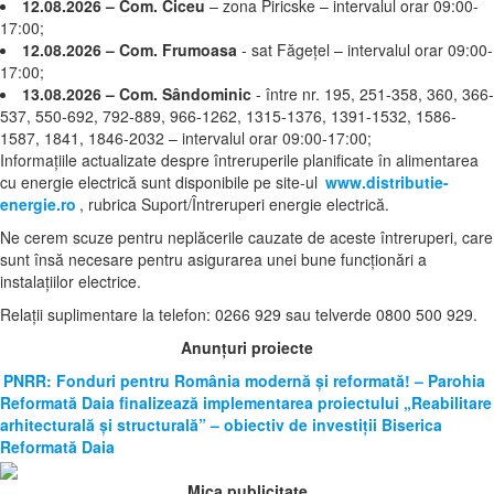
12.08.2026 – Com. Ciceu
– zona Piricske – intervalul orar 09:00-
17:00;
12.08.2026 – Com. Frumoasa
- sat Făgețel – intervalul orar 09:00-
17:00;
13.08.2026 – Com. Sândominic
- între nr. 195, 251-358, 360, 366-
537, 550-692, 792-889, 966-1262, 1315-1376, 1391-1532, 1586-
1587, 1841, 1846-2032 – intervalul orar 09:00-17:00;
Informațiile actualizate despre întreruperile planificate în alimentarea
cu energie electrică sunt disponibile pe site-ul
www.distributie-
energie.ro
, rubrica Suport/Întreruperi energie electrică.
Ne cerem scuze pentru neplăcerile cauzate de aceste întreruperi, care
sunt însă necesare pentru asigurarea unei bune funcționări a
instalațiilor electrice.
Relații suplimentare la tel
efon: 0266 929 sau telverde 0800 500 929.
Anunțuri proiecte
PNRR: Fonduri pentru România modernă și reformată! – Parohia
Reformată Daia finalizează implementarea proiectului „Reabilitare
arhitecturală și structurală” – obiectiv de investiții Biserica
Reformată Daia
Mica publicitate