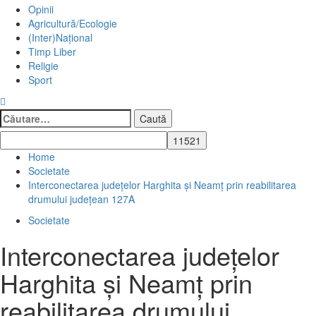
Opinii
Agricultură/Ecologie
(Inter)Național
Timp Liber
Religie
Sport
Caută
după:
Home
Societate
Interconectarea judeţelor Harghita şi Neamţ prin reabilitarea
drumului judeţean 127A
Societate
Interconectarea judeţelor
Harghita şi Neamţ prin
reabilitarea drumului