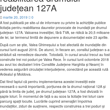
judeţean 127A
martie 20, 2019
0
A fost publicată pe site-ul de informare cu privire la achiziţiile publice
licitaţia pentru reabilitarea daunelor provocate de inundaţii pe drumul
judeţean 127A. Valoarea investiţiei, fără TVA, se ridică la 20,5 milioane
de lei, iar termenul limită de depunere a documentaţiei este 23 aprilie.
După cum se ştie, Valea Ghimeşului a fost afectată de inundaţiile din
cursul lunii august 2016. De atunci, în fiecare an, consiliul judeţean s-a
străduit să remedieze daunele. Totodată, în cursul anului trecut au fost
construite trei noi poduri pe Valea Rece. În cursul lunii octombrie 2018
au avut loc dezbateri între Consiliile Judeţene Harghita şi Neamţ în
vederea asigurării circulaţiei interjudeţene, conectând pe această rută
Ardealul şi Moldova.
Dat fiind faptul că pentru implementarea acestei investiţii este
necesară o sumă importantă, porţiunea de la drumul naţional 12A şi
până la limita de judeţ, pe drumul judeţean 127A, a fost divizată în
şapte loturi. În momentul de faţă s-au scos la licitaţie trei loturi care
parcurg spaţii locuite. Lucrările cuprind amenajări împotriva
inundaţiilor, ziduri de susţinere, respectiv construirea a trei poduri şi