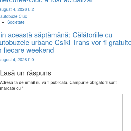
august 4, 2026
2
Societate
in această săptămână: Călătoriile cu
utobuzele urbane Csíki Trans vor fi gratuit
n fiecare weekend
august 4, 2026
0
Lasă un răspuns
Adresa ta de email nu va fi publicată.
Câmpurile obligatorii sunt
marcate cu
*