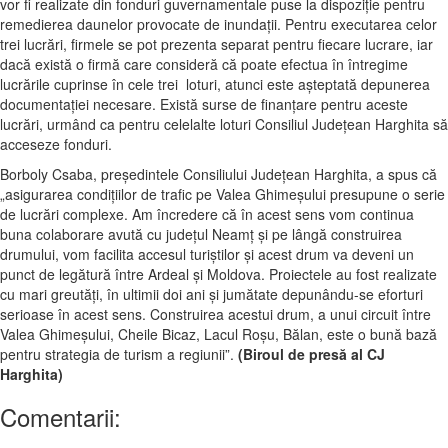
vor fi realizate din fonduri guvernamentale puse la dispoziţie pentru
remedierea daunelor provocate de inundaţii. Pentru executarea celor
trei lucrări, firmele se pot prezenta separat pentru fiecare lucrare, iar
dacă există o firmă care consideră că poate efectua în întregime
lucrările cuprinse în cele trei loturi, atunci este aşteptată depunerea
documentaţiei necesare. Există surse de finanţare pentru aceste
lucrări, urmând ca pentru celelalte loturi Consiliul Judeţean Harghita să
acceseze fonduri.
Borboly Csaba, preşedintele Consiliului Judeţean Harghita, a spus că
„asigurarea condiţiilor de trafic pe Valea Ghimeşului presupune o serie
de lucrări complexe. Am încredere că în acest sens vom continua
buna colaborare avută cu judeţul Neamţ şi pe lângă construirea
drumului, vom facilita accesul turiştilor şi acest drum va deveni un
punct de legătură între Ardeal şi Moldova. Proiectele au fost realizate
cu mari greutăţi, în ultimii doi ani şi jumătate depunându-se eforturi
serioase în acest sens. Construirea acestui drum, a unui circuit între
Valea Ghimeşului, Cheile Bicaz, Lacul Roşu, Bălan, este o bună bază
pentru strategia de turism a regiunii”.
(Biroul de presă al CJ
Harghita)
Comentarii: