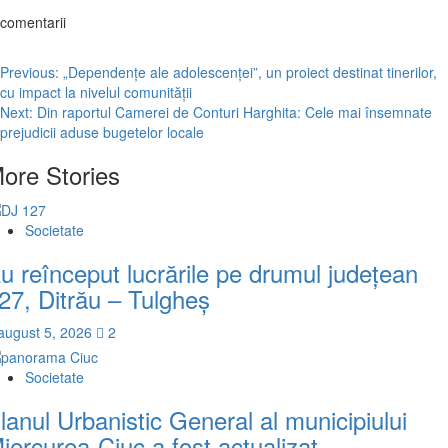
comentarii
Post
Previous:
„Dependenţe ale adolescenţei”, un proiect destinat tinerilor,
cu impact la nivelul comunităţii
navigation
Next:
Din raportul Camerei de Conturi Harghita: Cele mai însemnate
prejudicii aduse bugetelor locale
ore Stories
Societate
u reînceput lucrările pe drumul judeţean
27, Ditrău – Tulgheş
august 5, 2026
2
Societate
lanul Urbanistic General al municipiului
iercurea-Ciuc a fost actualizat