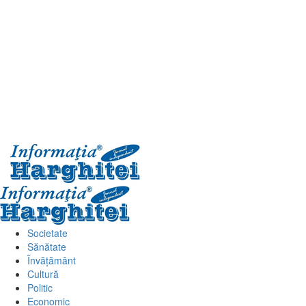
Primary
Menu
Societate
Sănătate
Învățământ
Cultură
Politic
Economic