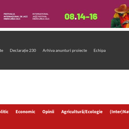
te
Declarație 230
Arhiva anunturi proiecte
Echipa
litic
Economic
Opinii
Agricultură/Ecologie
(Inter)Na