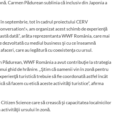
 zonă. Carmen Pădurean sublinia că inclusiv din Japonia a
, în septembrie, tot în cadrul proiectului CERV
onversation!», am organizat acest schimb de experienţă
această dată”, arăta reprezentanta WWF România, care mai
ne dezvoltată cu mediul business şi cu ce înseamnă
faceri, care au legătură cu coexistenţa cu ursul.
n Pădurean, WWF România a avut contribuţie la strategia
 unui ghid de hrănire. „Ştim că oamenii vin în zonă pentru
xperienţă turistică trebuie să fie coordonată astfel încât
ă să facem cu etică aceste activităţi turistice”, afirma
Citizen Science care să crească şi capacitatea localnicilor
activităţii ursului în zonă.