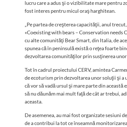
lucru care a adus şi o vizibilitate mare pentru
fost interes pentru micul oraş harghitean.
„Pe partea de creşterea capacităţii, anul trecut
«Coexisting with bears – Conservation needs C
cu alte comunităţi Bear Smart, din Italia, de 
spunea că în peninsulă există o reţea foarte bi
dezvoltarea comunităţilor prin susţinerea unor a
Tot în cadrul proiectului CERV, amintea Carme
de ecoturism prin dezvoltarea unor soluţii şi a
că vor să vadă ursul şi mare parte din această e
să nu dăunăm mai mult faţă de cât ar trebui, adic
aceasta.
De asemenea, au mai fost organizate sesiuni de 
de a contribui la tot ce înseamnă monitorizarea 