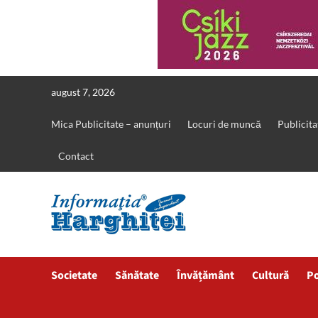
Skip
august 7, 2026
to
content
Mica Publicitate – anunțuri
Locuri de muncă
Publicita
Contact
Societate
Sănătate
Învățământ
Cultură
Po