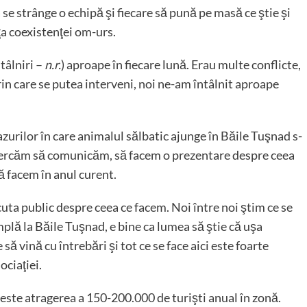
 se strânge o echipă şi fiecare să pună pe masă ce ştie şi
ţa coexistenţei om-urs.
tâlniri –
n.r.
) aproape în fiecare lună. Erau multe conflicte,
in care se putea interveni, noi ne-am întâlnit aproape
zurilor în care animalul sălbatic ajunge în Băile Tuşnad s-
încercăm să comunicăm, să facem o prezentare despre ceea
să facem în anul curent.
uta public despre ceea ce facem. Noi între noi ştim ce se
mplă la Băile Tuşnad, e bine ca lumea să ştie că uşa
să vină cu întrebări şi tot ce se face aici este foarte
ociaţiei.
 este atragerea a 150-200.000 de turişti anual în zonă.