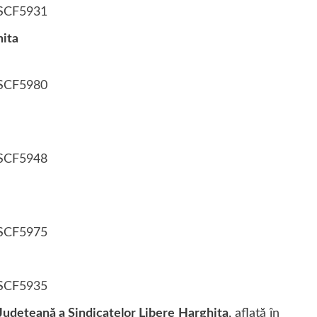
hita
udeţeană a Sindicatelor Libere
Harghita
, aflată în