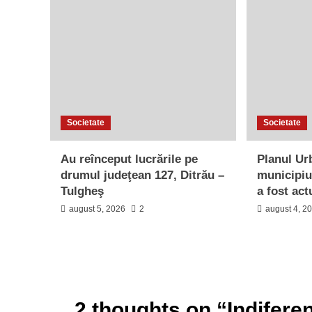
Societate
Societate
Au reînceput lucrările pe
Planul Ur
drumul judeţean 127, Ditrău –
municipiu
Tulgheş
a fost act
august 5, 2026
2
august 4, 2
2 thoughts on “
Indiferen