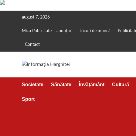
Skip
august 7, 2026
to
content
Mica Publicitate – anunțuri
Locuri de muncă
Publicitat
Contact
Societate
Sănătate
Învățământ
Cultură
Sport