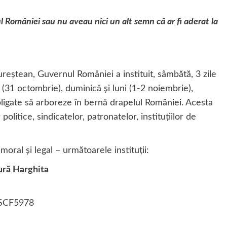
l României sau nu aveau nici un alt semn că ar fi aderat la
reştean, Guvernul României a instituit, sâmbătă, 3 zile
ă (31 octombrie), duminică şi luni (1-2 noiembrie),
 obligate să arboreze în bernă drapelul României. Acesta
politice, sindicatelor, patronatelor, instituţiilor de
oral şi legal – următoarele instituţii:
tură Harghita