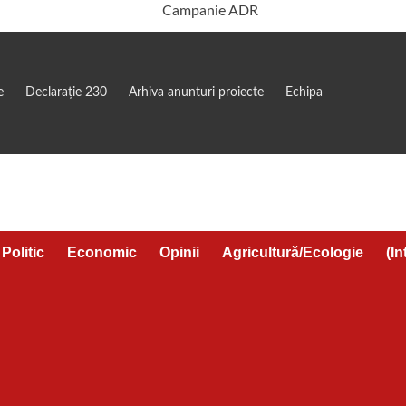
e
Declarație 230
Arhiva anunturi proiecte
Echipa
Politic
Economic
Opinii
Agricultură/Ecologie
(In