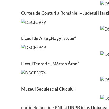
Curtea de Conturi a României – Judeţul Harg
Liceul de Arte „Nagy István”
Liceul Teoretic „Márton Áron”
Muzeul Secuiesc al Ciucului
partidele politice
PNL şi UNPR (
plus
Uniunea J