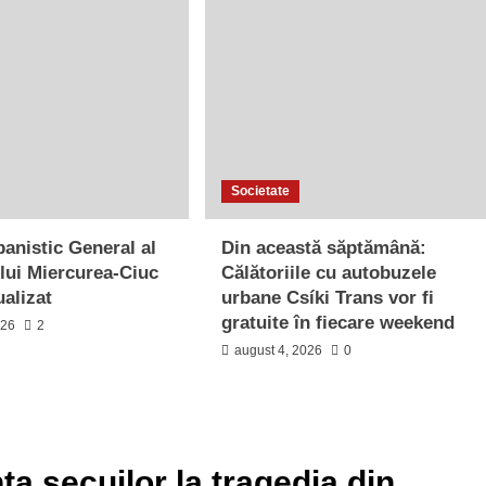
Societate
banistic General al
Din această săptămână:
lui Miercurea-Ciuc
Călătoriile cu autobuzele
ualizat
urbane Csíki Trans vor fi
gratuite în fiecare weekend
026
2
august 4, 2026
0
ţa secuilor la tragedia din