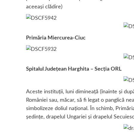
aceeași clădire)
Primăria Miercurea-Ciuc
Spitalul Judeţean Harghita – Secţia ORL
Aceste instituţii, luni dimineaţă (înainte şi d
României sau, măcar, să fi legat o panglică ne
simbolizeze doliul naţional. În schimb, Primări
şedinţe, drapelul Ungariei şi drapelul Secuiesc