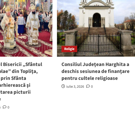
Religie
 Bisericii „Sfântul
Consiliul Judeţean Harghita a
olae” din Topliţa,
deschis sesiunea de finanţare
 prin Sfânta
pentru cultele religioase
arhierească şi
iulie 3, 2026
0
tarea picturii
e
6
0