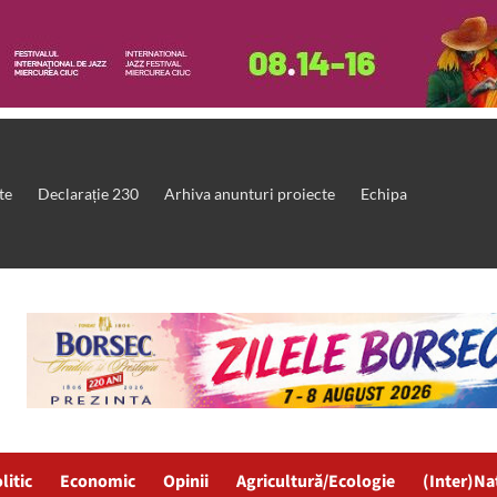
te
Declarație 230
Arhiva anunturi proiecte
Echipa
litic
Economic
Opinii
Agricultură/Ecologie
(Inter)Na