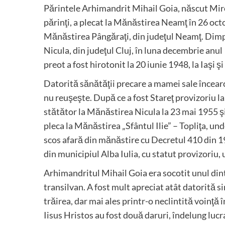
Părintele Arhimandrit Mihail Goia, născut Miron
părinţi, a plecat la Mănăstirea Neamţ în 26 oct
Mănăstirea Pângăraţi, din judeţul Neamţ. Dimpr
Nicula, din judeţul Cluj, în luna decembrie anu
preot a fost hirotonit la 20 iunie 1948, la Iaşi
Datorită sănătăţii precare a mamei sale încearc
nu reuşeşte. După ce a fost Stareţ provizoriu 
stătător la Mănăstirea Nicula la 23 mai 1955 şi
pleca la Mănăstirea „Sfântul Ilie” – Topliţa, und
scos afară din mănăstire cu Decretul 410 din 19
din municipiul Alba Iulia, cu statut provizoriu, 
Arhimandritul Mihail Goia era socotit unul din
transilvan. A fost mult apreciat atât datorită sin
trăirea, dar mai ales printr-o neclintită voinţă 
Iisus Hristos au fost două daruri, îndelung lucr