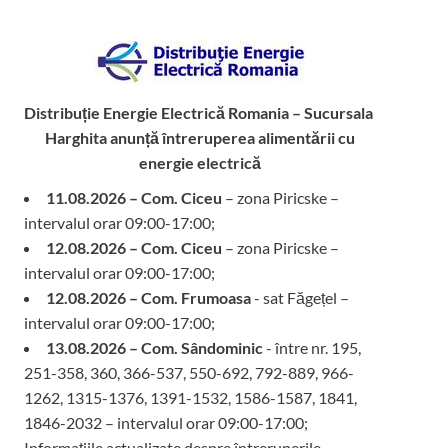
Distribuție Energie Electrică Romania – Sucursala
Harghita
anunță întreruperea alimentării cu
energie electrică
11.08.2026 – Com. Ciceu
– zona Piricske –
intervalul orar 09:00-17:00;
12.08.2026 – Com. Ciceu
– zona Piricske –
intervalul orar 09:00-17:00;
12.08.2026 – Com. Frumoasa
- sat Făgețel –
intervalul orar 09:00-17:00;
13.08.2026 – Com. Sândominic
- între nr. 195,
251-358, 360, 366-537, 550-692, 792-889, 966-
1262, 1315-1376, 1391-1532, 1586-1587, 1841,
1846-2032 – intervalul orar 09:00-17:00;
Informațiile actualizate despre întreruperile