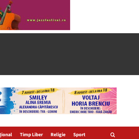
țional
Timp Liber
Religie
Sport