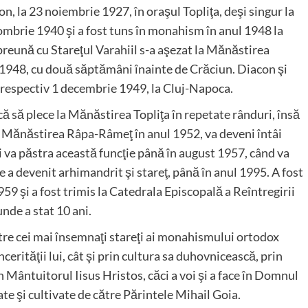
, la 23 noiembrie 1927, în oraşul Topliţa, deşi singur la
ombrie 1940 şi a fost tuns în monahism în anul 1948 la
eună cu Stareţul Varahiil s-a aşezat la Mănăstirea
l 1948, cu două săptămâni înainte de Crăciun. Diacon şi
 şi respectiv 1 decembrie 1949, la Cluj-Napoca.
ă să plece la Mănăstirea Topliţa în repetate rânduri, însă
la Mănăstirea Râpa-Râmeţ în anul 1952, va deveni întâi
 va păstra această funcţie până în august 1957, când va
e a devenit arhimandrit şi stareţ, până în anul 1995. A fost
59 şi a fost trimis la Catedrala Episcopală a Reîntregirii
unde a stat 10 ani.
tre cei mai însemnaţi stareţi ai monahismului ortodox
cerităţii lui, cât şi prin cultura sa duhovnicească, prin
în Mântuitorul Iisus Hristos, căci a voi şi a face în Domnul
ate şi cultivate de către Părintele Mihail Goia.