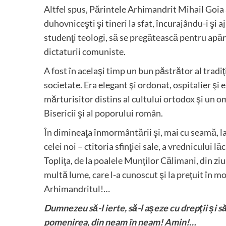
Altfel spus, Părintele Arhimandrit Mihail Goia a
duhovniceşti şi tineri la sfat, încurajându-i şi a
studenţi teologi, să se pregătească pentru apăr
dictaturii comuniste.
A fost în acelaşi timp un bun păstrător al tradi
societate. Era elegant şi ordonat, ospitalier şi 
mărturisitor distins al cultului ortodox şi un om
Bisericii şi al poporului român.
În dimineaţa înmormântării şi, mai cu seamă, la 
celei noi – ctitoria sfinţiei sale, a vrednicului 
Topliţa, de la poalele Munţilor Călimani, din z
multă lume, care l-a cunoscut şi la preţuit în 
Arhimandritul!…
Dumnezeu să-l ierte, să-l aşeze cu drepţii şi s
pomenirea, din neam în neam! Amin!…