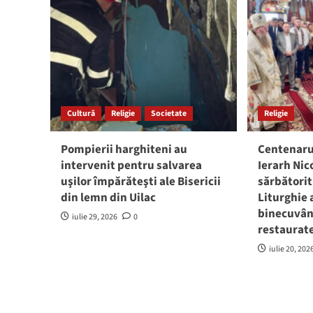
Cultură
Religie
Societate
Religie
Pompierii harghiteni au
Centenarul
intervenit pentru salvarea
Ierarh Nic
uşilor împărăteşti ale Bisericii
sărbătorit
din lemn din Uilac
Liturghie 
binecuvân
iulie 29, 2026
0
restaurat
iulie 20, 202