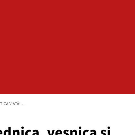
NTICA VIAŢĂ!…
ednica, veşnica şi