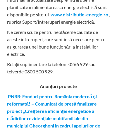
planificate în alimentarea cu energie electrică sunt
disponibile pe site-ul
www.distributie-energie.ro
,
rubrica Suport/Întreruperi energie electrică.
Ne cerem scuze pentru neplăcerile cauzate de
aceste întreruperi, care sunt însă necesare pentru
asigurarea unei bune funcționări a instalațiilor
electrice.
Relații suplimentare la tel
efon: 0266 929 sau
telverde 0800 500 929.
Anunțuri proiecte
PNRR: Fonduri pentru România modernă şi
reformată! – Comunicat de presă finalizare
proiect „Creşterea eficienţei energetice a
clădirilor rezidenţiale multifamiliale din
municipiul Gheorgheni în cadrul apelurilor de