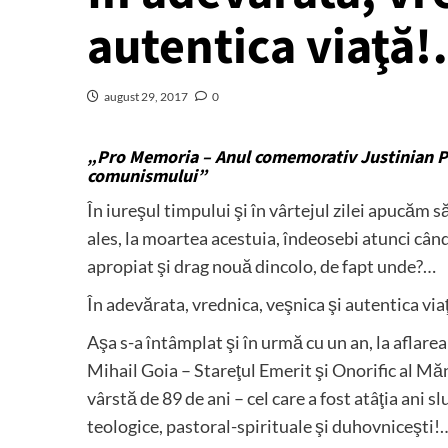
autentica viaţă
august 29, 2017
0
„Pro Memoria – Anul comemorativ Justinian Pat
comunismului”
În iureşul timpului şi în vârtejul zilei apucăm s
ales, la moartea acestuia, îndeosebi atunci când
apropiat şi drag nouă dincolo, de fapt unde?…
În adevărata, vrednica, veşnica şi autentica vi
Aşa s-a întâmplat şi în urmă cu un an, la aflarea
Mihail Goia – Stareţul Emerit şi Onorific al Mănă
vârstă de 89 de ani – cel care a fost atâţia ani slu
teologice, pastoral-spirituale şi duhovniceşti!