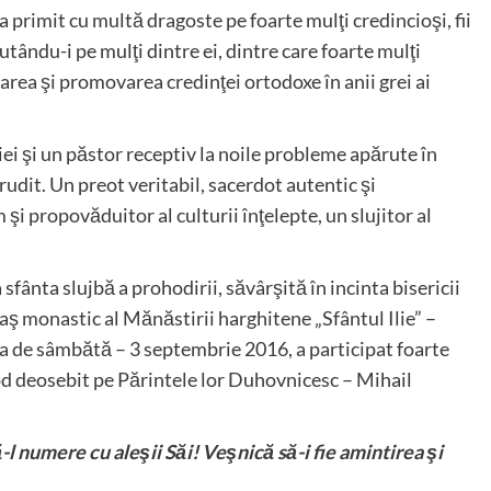
 primit cu multă dragoste pe foarte mulţi credincioşi, fii
jutându-i pe mulţi dintre ei, dintre care foarte mulţi
area şi promovarea credinţei ortodoxe în anii grei ai
ţiei şi un păstor receptiv la noile probleme apărute în
erudit. Un preot veritabil, sacerdot autentic şi
 şi propovăduitor al culturii înţelepte, un slujitor al
sfânta slujbă a prohodirii, săvârşită în incinta bisericii
lăcaş monastic al Mănăstirii harghitene „Sfântul Ilie” –
iua de sâmbătă – 3 septembrie 2016, a participat foarte
mod deosebit pe Părintele lor Duhovnicesc – Mihail
ă-l numere cu aleşii Săi!
Veşnică să-i fie amintirea şi