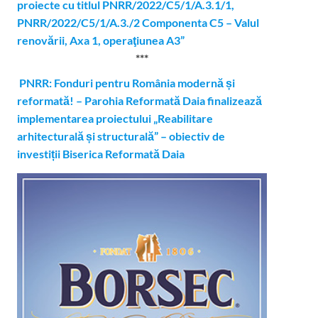
proiecte cu titlul PNRR/2022/C5/1/A.3.1/1,
PNRR/2022/C5/1/A.3./2 Componenta C5 – Valul
renovării, Axa 1, operaţiunea A3”
***
PNRR: Fonduri pentru România modernă și
reformată! – Parohia Reformată Daia finalizează
implementarea proiectului „Reabilitare
arhitecturală și structurală” – obiectiv de
investiții Biserica Reformată Daia