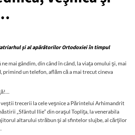
!…
riarhul şi al apărătorilor Ortodoxiei în timpul
ă ne mai gândim, din când în când, la viaţa omului şi, mai
, primind un telefon, aflăm că a mai trecut cineva
aţă!…
 veştii trecerii la cele veşnice a Părintelui Arhimandrit
stirii „Sfântul Ilie” din oraşul Topliţa, la venerabila
jitorul altarului străbun şi al sfintelor slujbe, al cărţilor
…