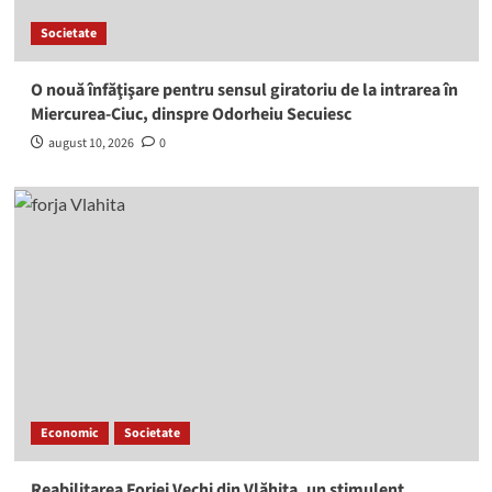
Societate
O nouă înfăţişare pentru sensul giratoriu de la intrarea în
Miercurea-Ciuc, dinspre Odorheiu Secuiesc
august 10, 2026
0
Economic
Societate
Reabilitarea Forjei Vechi din Vlăhiţa, un stimulent