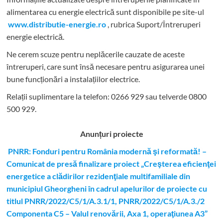
alimentarea cu energie electrică sunt disponibile pe site-ul
www.distributie-energie.ro
, rubrica Suport/Întreruperi
energie electrică.
Ne cerem scuze pentru neplăcerile cauzate de aceste
întreruperi, care sunt însă necesare pentru asigurarea unei
bune funcționări a instalațiilor electrice.
Relații suplimentare la tel
efon: 0266 929 sau telverde 0800
500 929.
Anunțuri proiecte
PNRR: Fonduri pentru România modernă şi reformată! –
Comunicat de presă finalizare proiect „Creşterea eficienţei
energetice a clădirilor rezidenţiale multifamiliale din
municipiul Gheorgheni în cadrul apelurilor de proiecte cu
titlul PNRR/2022/C5/1/A.3.1/1, PNRR/2022/C5/1/A.3./2
Componenta C5 – Valul renovării, Axa 1, operaţiunea A3”