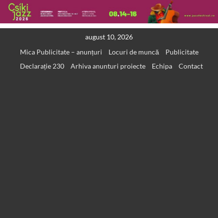
Skip
august 10, 2026
to
Mica Publicitate – anunțuri
Locuri de muncă
Publicitate
content
Declarație 230
Arhiva anunturi proiecte
Echipa
Contact