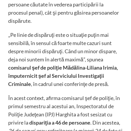
persoane căutate în vederea participării la
procesul penal), cât şi pentru găsirea persoanelor
dispărute.
„Pe linie de dispăruţi este o situaţie puţin mai
sensibilă, în sensul că foarte multe cazuri sunt
despre minorii dispăruţi. Când un minor dispare,
deja noi suntem în alertă maximă”, spunea
comisarul şef de poliţie Mădălina-Liliana Irimia,
împuternicit şef al Serviciului Investigaţii
Criminale
, în cadrul unei conferinţe de presă.
În acest context, afirma comisarul şef de poliţie, în
primul semestru al acestui an, Inspectoratul de
Poliţie Judeţean (IPJ) Harghita a fost sesizat cu
privire la
dispariţia a 46 de persoane
. Din acestea,
26 de cazuri erau referitoare la minori
: 24 de fete şi