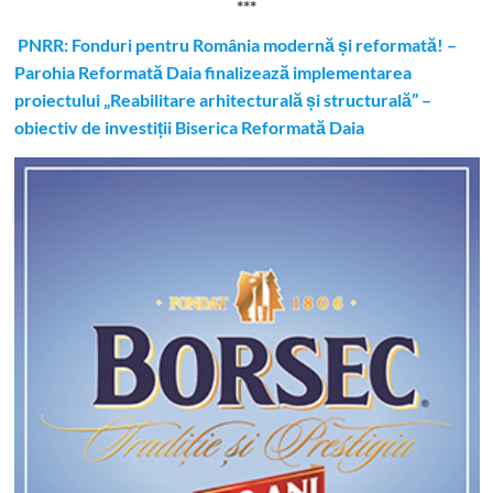
***
PNRR: Fonduri pentru România modernă și reformată! –
Parohia Reformată Daia finalizează implementarea
proiectului „Reabilitare arhitecturală și structurală” –
obiectiv de investiții Biserica Reformată Daia