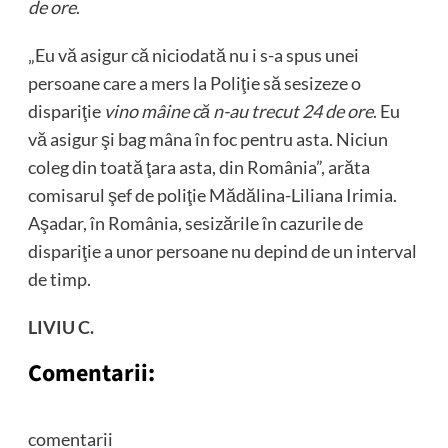
de ore
.
„Eu vă asigur că niciodată nu i s-a spus unei
persoane care a mers la Poliţie să sesizeze o
dispariţie
vino mâine că n-au trecut 24 de ore
. Eu
vă asigur şi bag mâna în foc pentru asta. Niciun
coleg din toată ţara asta, din România”, arăta
comisarul şef de poliţie Mădălina-Liliana Irimia.
Aşadar, în România, sesizările în cazurile de
dispariţie a unor persoane nu depind de un interval
de timp.
LIVIU C.
Comentarii:
comentarii