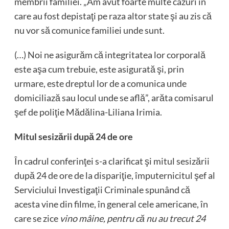
membrii familiei. „Am avut foarte multe cazuri în
care au fost depistaţi pe raza altor state şi au zis că
nu vor să comunice familiei unde sunt.
(…) Noi ne asigurăm că integritatea lor corporală
este aşa cum trebuie, este asigurată şi, prin
urmare, este dreptul lor de a comunica unde
domiciliază sau locul unde se află”, arăta comisarul
şef de poliţie Mădălina-Liliana Irimia.
Mitul sesizării după 24 de ore
În cadrul conferinţei s-a clarificat şi mitul sesizării
după 24 de ore de la dispariţie, împuternicitul şef al
Serviciului Investigaţii Criminale spunând că
acesta vine din filme, în general cele americane, în
care se zice
vino mâine, pentru că nu au trecut 24