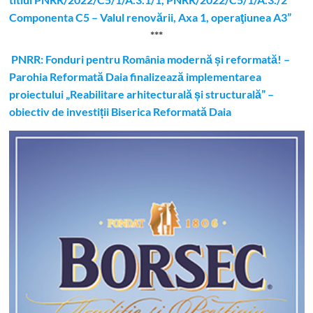
Componenta C5 – Valul renovării, Axa 1, operaţiunea A3”
***
PNRR: Fonduri pentru România modernă și reformată! –
Parohia Reformată Daia finalizează implementarea
proiectului „Reabilitare arhitecturală și structurală” –
obiectiv de investiții Biserica Reformată Daia