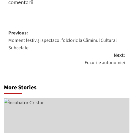
comentarii
Post
Previous:
Moment festiv şi spectacol folcloric la Căminul Cultural
navigation
Subcetate
Next:
Focurile autonomiei
More Stories