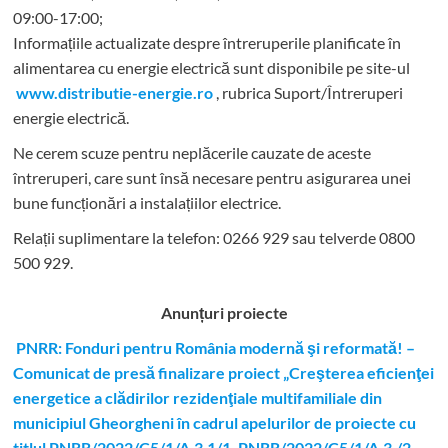
09:00-17:00;
Informațiile actualizate despre întreruperile planificate în
alimentarea cu energie electrică sunt disponibile pe site-ul
www.distributie-energie.ro
, rubrica Suport/Întreruperi
energie electrică.
Ne cerem scuze pentru neplăcerile cauzate de aceste
întreruperi, care sunt însă necesare pentru asigurarea unei
bune funcționări a instalațiilor electrice.
Relații suplimentare la tel
efon: 0266 929 sau telverde 0800
500 929.
Anunțuri proiecte
PNRR: Fonduri pentru România modernă şi reformată! –
Comunicat de presă finalizare proiect „Creşterea eficienţei
energetice a clădirilor rezidenţiale multifamiliale din
municipiul Gheorgheni în cadrul apelurilor de proiecte cu
titlul PNRR/2022/C5/1/A.3.1/1, PNRR/2022/C5/1/A.3./2