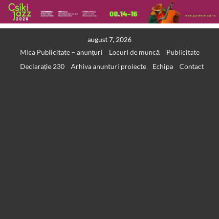
Skip
august 7, 2026
to
Mica Publicitate – anunțuri
Locuri de muncă
Publicitate
content
Declarație 230
Arhiva anunturi proiecte
Echipa
Contact