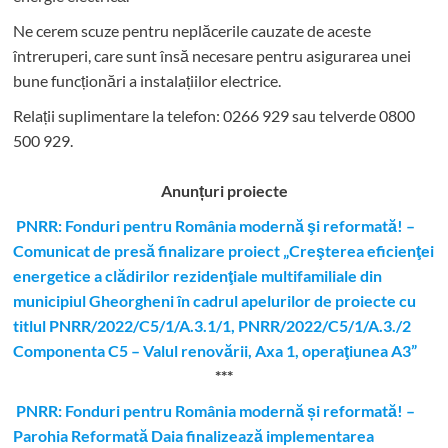
Ne cerem scuze pentru neplăcerile cauzate de aceste
întreruperi, care sunt însă necesare pentru asigurarea unei
bune funcționări a instalațiilor electrice.
Relații suplimentare la tel
efon: 0266 929 sau telverde 0800
500 929.
Anunțuri proiecte
PNRR: Fonduri pentru România modernă şi reformată! –
Comunicat de presă finalizare proiect „Creşterea eficienţei
energetice a clădirilor rezidenţiale multifamiliale din
municipiul Gheorgheni în cadrul apelurilor de proiecte cu
titlul PNRR/2022/C5/1/A.3.1/1, PNRR/2022/C5/1/A.3./2
Componenta C5 – Valul renovării, Axa 1, operaţiunea A3”
***
PNRR: Fonduri pentru România modernă și reformată! –
Parohia Reformată Daia finalizează implementarea