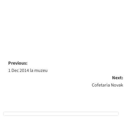
Samaritean 2
Post
Previous:
1 Dec 2014 la muzeu
navigation
Next:
Cofetaria Novak