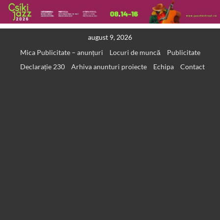
Skip
august 9, 2026
to
Mica Publicitate – anunțuri
Locuri de muncă
Publicitate
content
Declarație 230
Arhiva anunturi proiecte
Echipa
Contact