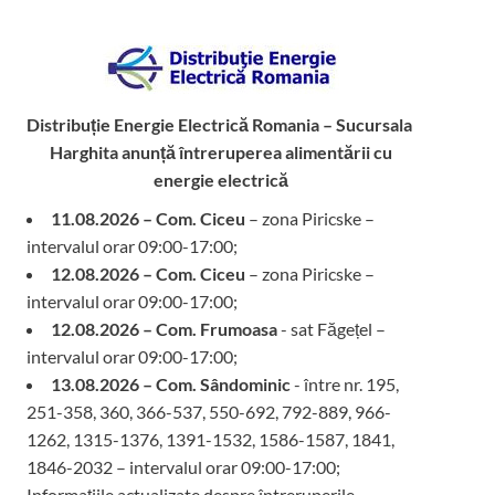
Distribuție Energie Electrică Romania – Sucursala
Harghita
anunță întreruperea alimentării cu
energie electrică
11.08.2026 – Com. Ciceu
– zona Piricske –
intervalul orar 09:00-17:00;
12.08.2026 – Com. Ciceu
– zona Piricske –
intervalul orar 09:00-17:00;
12.08.2026 – Com. Frumoasa
- sat Făgețel –
intervalul orar 09:00-17:00;
13.08.2026 – Com. Sândominic
- între nr. 195,
251-358, 360, 366-537, 550-692, 792-889, 966-
1262, 1315-1376, 1391-1532, 1586-1587, 1841,
1846-2032 – intervalul orar 09:00-17:00;
Informațiile actualizate despre întreruperile