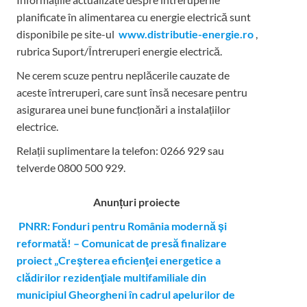
planificate în alimentarea cu energie electrică sunt
disponibile pe site-ul
www.distributie-energie.ro
,
rubrica Suport/Întreruperi energie electrică.
Ne cerem scuze pentru neplăcerile cauzate de
aceste întreruperi, care sunt însă necesare pentru
asigurarea unei bune funcționări a instalațiilor
electrice.
Relații suplimentare la tel
efon: 0266 929 sau
telverde 0800 500 929.
Anunțuri proiecte
PNRR: Fonduri pentru România modernă şi
reformată! – Comunicat de presă finalizare
proiect „Creşterea eficienţei energetice a
clădirilor rezidenţiale multifamiliale din
municipiul Gheorgheni în cadrul apelurilor de