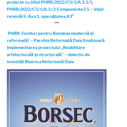
proiecte cu titlul PNRR/2022/C5/1/A.3.1/1,
PNRR/2022/C5/1/A.3./2 Componenta C5 – Valul
renovării, Axa 1, operaţiunea A3”
***
PNRR: Fonduri pentru România modernă și
reformată! – Parohia Reformată Daia finalizează
implementarea proiectului „Reabilitare
arhitecturală și structurală” – obiectiv de
investiții Biserica Reformată Daia