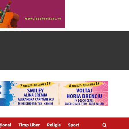
țional
Timp Liber
Religie
Sport