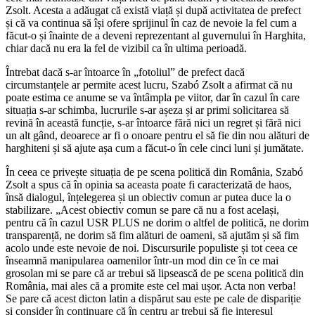
Zsolt. Acesta a adăugat că există viață și după activitatea de prefect
și că va continua să își ofere sprijinul în caz de nevoie la fel cum a
făcut-o și înainte de a deveni reprezentant al guvernului în Harghita,
chiar dacă nu era la fel de vizibil ca în ultima perioadă.
Întrebat dacă s-ar întoarce în „fotoliul” de prefect dacă
circumstanțele ar permite acest lucru, Szabó Zsolt a afirmat că nu
poate estima ce anume se va întâmpla pe viitor, dar în cazul în care
situația s-ar schimba, lucrurile s-ar așeza și ar primi solicitarea să
revină în această funcție, s-ar întoarce fără nici un regret și fără nici
un alt gând, deoarece ar fi o onoare pentru el să fie din nou alături de
harghiteni și să ajute așa cum a făcut-o în cele cinci luni și jumătate.
În ceea ce privește situația de pe scena politică din România, Szabó
Zsolt a spus că în opinia sa aceasta poate fi caracterizată de haos,
însă dialogul, înțelegerea și un obiectiv comun ar putea duce la o
stabilizare. „Acest obiectiv comun se pare că nu a fost același,
pentru că în cazul USR PLUS ne dorim o altfel de politică, ne dorim
transparență, ne dorim să fim alături de oameni, să ajutăm și să fim
acolo unde este nevoie de noi. Discursurile populiste și tot ceea ce
înseamnă manipularea oamenilor într-un mod din ce în ce mai
grosolan mi se pare că ar trebui să lipsească de pe scena politică din
România, mai ales că a promite este cel mai ușor. Acta non verba!
Se pare că acest dicton latin a dispărut sau este pe cale de dispariție
și consider în continuare că în centru ar trebui să fie interesul