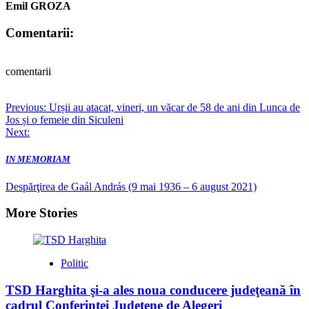
Emil GROZA
Comentarii:
comentarii
Post
Previous:
Urșii au atacat, vineri, un văcar de 58 de ani din Lunca de
Jos și o femeie din Siculeni
navigation
Next:
IN MEMORIAM
Despărţirea de Gaál András (9 mai 1936 – 6 august 2021)
More Stories
Politic
TSD Harghita şi-a ales noua conducere judeţeană în
cadrul Conferinţei Judeţene de Alegeri