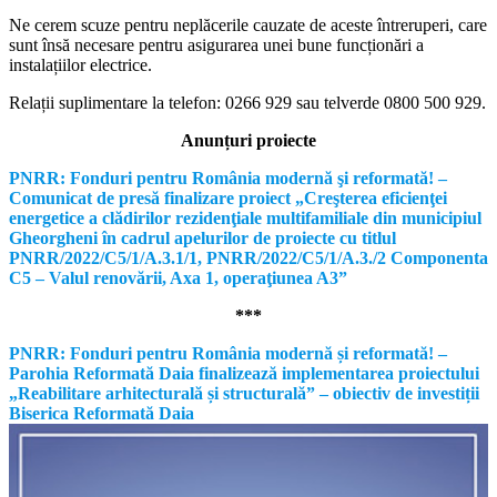
Ne cerem scuze pentru neplăcerile cauzate de aceste întreruperi, care
sunt însă necesare pentru asigurarea unei bune funcționări a
instalațiilor electrice.
Relații suplimentare la tel
efon: 0266 929 sau telverde 0800 500 929.
Anunțuri proiecte
PNRR: Fonduri pentru România modernă şi reformată! –
Comunicat de presă finalizare proiect „Creşterea eficienţei
energetice a clădirilor rezidenţiale multifamiliale din municipiul
Gheorgheni în cadrul apelurilor de proiecte cu titlul
PNRR/2022/C5/1/A.3.1/1, PNRR/2022/C5/1/A.3./2 Componenta
C5 – Valul renovării, Axa 1, operaţiunea A3”
***
PNRR: Fonduri pentru România modernă și reformată! –
Parohia Reformată Daia finalizează implementarea proiectului
„Reabilitare arhitecturală și structurală” – obiectiv de investiții
Biserica Reformată Daia