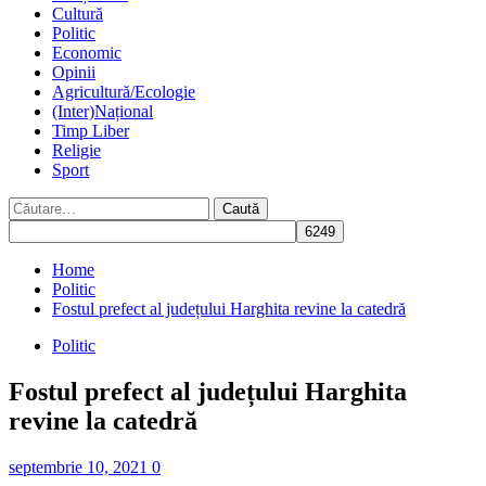
Cultură
Politic
Economic
Opinii
Agricultură/Ecologie
(Inter)Național
Timp Liber
Religie
Sport
Caută
după:
Home
Politic
Fostul prefect al județului Harghita revine la catedră
Politic
Fostul prefect al județului Harghita
revine la catedră
septembrie 10, 2021
0