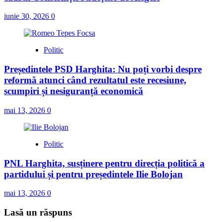
iunie 30, 2026
0
Politic
Președintele PSD Harghita: Nu poți vorbi despre
reformă atunci când rezultatul este recesiune,
scumpiri și nesiguranță economică
mai 13, 2026
0
Politic
PNL Harghita, susținere pentru direcția politică a
partidului și pentru președintele Ilie Bolojan
mai 13, 2026
0
Lasă un răspuns