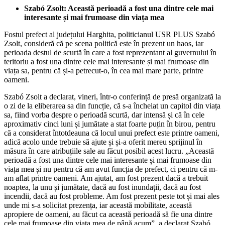
Szabó Zsolt: Această perioadă a fost una dintre cele mai
interesante și mai frumoase din viața mea
Fostul prefect al județului Harghita, politicianul USR PLUS Szabó
Zsolt, consideră că pe scena politică este în prezent un haos, iar
perioada destul de scurtă în care a fost reprezentant al guvernului în
teritoriu a fost una dintre cele mai interesante și mai frumoase din
viața sa, pentru că și-a petrecut-o, în cea mai mare parte, printre
oameni.
Szabó Zsolt a declarat, vineri, într-o conferință de presă organizată la
o zi de la eliberarea sa din funcție, că s-a încheiat un capitol din viața
sa, fiind vorba despre o perioadă scurtă, dar intensă și că în cele
aproximativ cinci luni și jumătate a stat foarte puțin în birou, pentru
că a considerat întotdeauna că locul unui prefect este printre oameni,
adică acolo unde trebuie să ajute și și-a oferit mereu sprijinul în
măsura în care atribuțiile sale au făcut posibil acest lucru. „Această
perioadă a fost una dintre cele mai interesante și mai frumoase din
viața mea și nu pentru că am avut funcția de prefect, ci pentru că m-
am aflat printre oameni. Am ajutat, am fost prezent dacă a trebuit
noaptea, la unu și jumătate, dacă au fost inundații, dacă au fost
incendii, dacă au fost probleme. Am fost prezent peste tot și mai ales
unde mi s-a solicitat prezența, iar această mobilitate, această
apropiere de oameni, au făcut ca această perioadă să fie una dintre
cele mai frumoase din viața mea de până acum”, a declarat Szabó