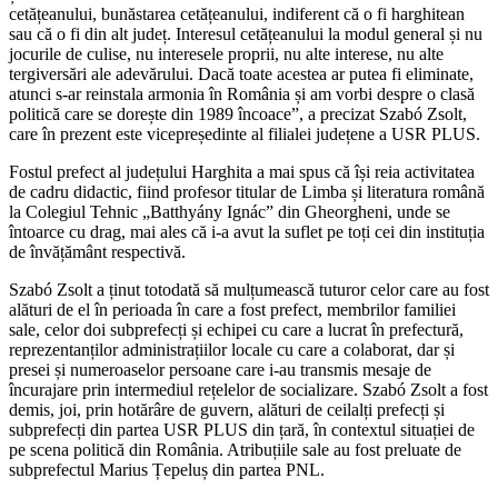
cetățeanului, bunăstarea cetățeanului, indiferent că o fi harghitean
sau că o fi din alt județ. Interesul cetățeanului la modul general și nu
jocurile de culise, nu interesele proprii, nu alte interese, nu alte
tergiversări ale adevărului. Dacă toate acestea ar putea fi eliminate,
atunci s-ar reinstala armonia în România și am vorbi despre o clasă
politică care se dorește din 1989 încoace”, a precizat Szabó Zsolt,
care în prezent este vicepreședinte al filialei județene a USR PLUS.
Fostul prefect al județului Harghita a mai spus că își reia activitatea
de cadru didactic, fiind profesor titular de Limba și literatura română
la Colegiul Tehnic „Batthyány Ignác” din Gheorgheni, unde se
întoarce cu drag, mai ales că i-a avut la suflet pe toți cei din instituția
de învățământ respectivă.
Szabó Zsolt a ținut totodată să mulțumească tuturor celor care au fost
alături de el în perioada în care a fost prefect, membrilor familiei
sale, celor doi subprefecți și echipei cu care a lucrat în prefectură,
reprezentanților administrațiilor locale cu care a colaborat, dar și
presei și numeroaselor persoane care i-au transmis mesaje de
încurajare prin intermediul rețelelor de socializare. Szabó Zsolt a fost
demis, joi, prin hotărâre de guvern, alături de ceilalți prefecți și
subprefecți din partea USR PLUS din țară, în contextul situației de
pe scena politică din România. Atribuțiile sale au fost preluate de
subprefectul Marius Țepeluș din partea PNL.