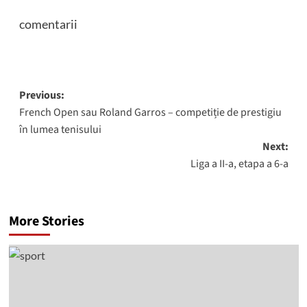
comentarii
Post
Previous:
French Open sau Roland Garros – competiție de prestigiu
navigation
în lumea tenisului
Next:
Liga a II-a, etapa a 6-a
More Stories