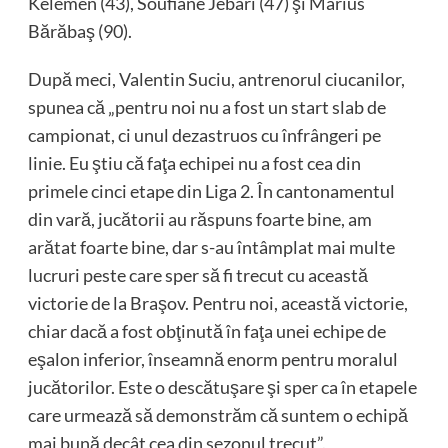
Kelemen (43), Soufiane Jebari (47) şi Marius
Bărăbaş (90).
După meci, Valentin Suciu, antrenorul ciucanilor,
spunea că „pentru noi nu a fost un start slab de
campionat, ci unul dezastruos cu înfrângeri pe
linie. Eu ştiu că faţa echipei nu a fost cea din
primele cinci etape din Liga 2. În cantonamentul
din vară, jucătorii au răspuns foarte bine, am
arătat foarte bine, dar s-au întâmplat mai multe
lucruri peste care sper să fi trecut cu această
victorie de la Braşov. Pentru noi, această victorie,
chiar dacă a fost obţinută în faţa unei echipe de
eşalon inferior, înseamnă enorm pentru moralul
jucătorilor. Este o descătuşare şi sper ca în etapele
care urmează să demonstrăm că suntem o echipă
mai bună decât cea din sezonul trecut”.