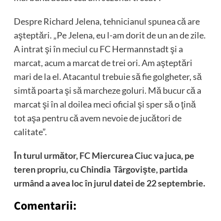
Despre Richard Jelena, tehnicianul spunea că are
aşteptări. „Pe Jelena, eu l-am dorit de un an de zile.
A intrat şi în meciul cu FC Hermannstadt şi a
marcat, acum a marcat de trei ori. Am aşteptări
mari de la el. Atacantul trebuie să fie golgheter, să
simtă poarta şi să marcheze goluri. Mă bucur că a
marcat şi în al doilea meci oficial şi sper să o ţină
tot aşa pentru că avem nevoie de jucători de
calitate”.
În turul următor, FC Miercurea Ciuc va juca, pe
teren propriu, cu Chindia Târgovişte, partida
urmând a avea loc în jurul datei de 22 septembrie.
Comentarii: