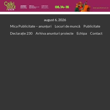
Skip
august 6, 2026
to
Mica Publicitate – anunțuri
Locuri de muncă
Publicitate
content
Declarație 230
Arhiva anunturi proiecte
Echipa
Contact