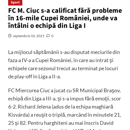
Sport
FC M. Ciuc s-a calificat fără probleme
în 16-mile Cupei României, unde va
întâlni o echipă din Liga I
septembrie 10, 2021
0
La mijlocul săptămânii s-au disputat meciurile din
faza a IV-a a Cupei României, în care au intrat şi
echipele care sezonul trecut au terminat pe locuri
de play-off în Liga a II-a.
FC Miercurea Ciuc a jucat cu SR Municipal Braşov,
echipă din Liga a III-a, şi s-a impus fără emoţii, scor
6-2. Richard Jelena (adus de la echipa maghiară
Kisvárda) a reuşit o triplă, marcând în minutele 21,
25 şi 82. Pentru harghiteni au mai înscris David