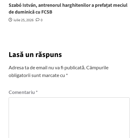
Szabó István, antrenorul harghitenilor a prefațat meciul
de duminică cu FCSB
iulie 25, 2026
0
Lasă un răspuns
Adresa ta de email nu va fi publicată.
Câmpurile
obligatorii sunt marcate cu
*
Comentariu
*