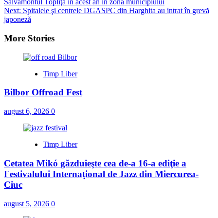
Salvamontul Topliţa în acest an în zona municipiului
navigation
Next:
Spitalele şi centrele DGASPC din Harghita au intrat în grevă
japoneză
More Stories
Timp Liber
Bilbor Offroad Fest
august 6, 2026
0
Timp Liber
Cetatea Mikó găzduieşte cea de-a 16-a ediţie a
Festivalului Internaţional de Jazz din Miercurea-
Ciuc
august 5, 2026
0