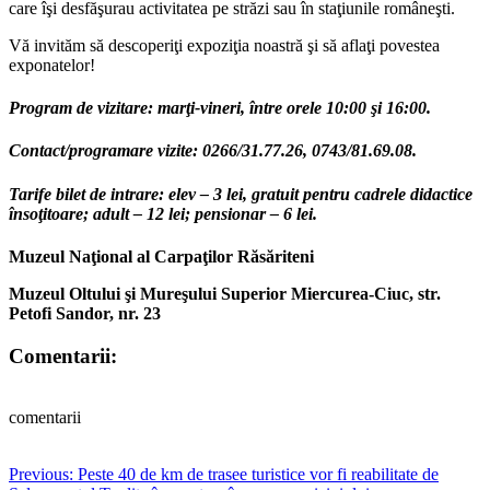
care îşi desfăşurau activitatea pe străzi sau în staţiunile româneşti.
Vă invităm să descoperiţi expoziţia noastră şi să aflaţi povestea
exponatelor!
Program de vizitare: marţi-vineri, între orele 10:00 şi 16:00.
Contact/programare vizite: 0266/31.77.26, 0743/81.69.08.
Tarife bilet de intrare: elev – 3 lei, gratuit pentru cadrele didactice
însoţitoare; adult – 12 lei; pensionar – 6 lei.
Muzeul Naţional al Carpaţilor Răsăriteni
Muzeul Oltului şi Mureşului Superior Miercurea-Ciuc, str.
Petofi Sandor, nr. 23
Comentarii:
comentarii
Post
Previous:
Peste 40 de km de trasee turistice vor fi reabilitate de