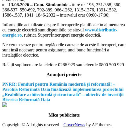
13.08.2026 – Com. Sândominic
- între nr. 195, 251-358, 360,
366-537, 550-692, 792-889, 966-1262, 1315-1376, 1391-1532,
1586-1587, 1841, 1846-2032 – intervalul orar 09:00-17:00;
Informațiile actualizate despre întreruperile planificate în alimentarea
cu energie electrică sunt disponibile pe site-ul
www.distributie-
energie.ro
, rubrica Suport/Întreruperi energie electrică.
Ne cerem scuze pentru neplăcerile cauzate de aceste întreruperi, care
sunt însă necesare pentru asigurarea unei bune funcționări a
instalațiilor electrice.
Relații suplimentare la tel
efon: 0266 929 sau telverde 0800 500 929.
Anunțuri proiecte
PNRR: Fonduri pentru România modernă și reformată! –
Parohia Reformată Daia finalizează implementarea proiectului
„Reabilitare arhitecturală și structurală” – obiectiv de investiții
Biserica Reformată Daia
Mica publicitate
Copyright © All rights reserved.
|
CoverNews
by AF themes.