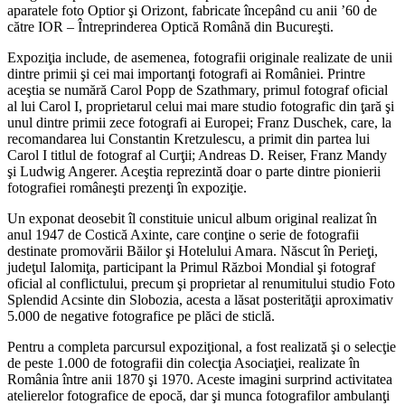
aparatele foto Optior şi Orizont, fabricate începând cu anii ’60 de
către IOR – Întreprinderea Optică Română din Bucureşti.
Expoziţia include, de asemenea, fotografii originale realizate de unii
dintre primii şi cei mai importanţi fotografi ai României. Printre
aceştia se numără Carol Popp de Szathmary, primul fotograf oficial
al lui Carol I, proprietarul celui mai mare studio fotografic din ţară şi
unul dintre primii zece fotografi ai Europei; Franz Duschek, care, la
recomandarea lui Constantin Kretzulescu, a primit din partea lui
Carol I titlul de fotograf al Curţii; Andreas D. Reiser, Franz Mandy
şi Ludwig Angerer. Aceştia reprezintă doar o parte dintre pionierii
fotografiei româneşti prezenţi în expoziţie.
Un exponat deosebit îl constituie unicul album original realizat în
anul 1947 de Costică Axinte, care conţine o serie de fotografii
destinate promovării Băilor şi Hotelului Amara. Născut în Perieţi,
judeţul Ialomiţa, participant la Primul Război Mondial şi fotograf
oficial al conflictului, precum şi proprietar al renumitului studio Foto
Splendid Acsinte din Slobozia, acesta a lăsat posterităţii aproximativ
5.000 de negative fotografice pe plăci de sticlă.
Pentru a completa parcursul expoziţional, a fost realizată şi o selecţie
de peste 1.000 de fotografii din colecţia Asociaţiei, realizate în
România între anii 1870 şi 1970. Aceste imagini surprind activitatea
atelierelor fotografice de epocă, dar şi munca fotografilor ambulanţi