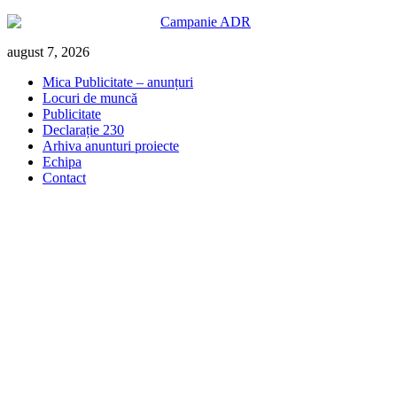
Skip
august 7, 2026
to
Mica Publicitate – anunțuri
content
Locuri de muncă
Publicitate
Declarație 230
Arhiva anunturi proiecte
Echipa
Contact