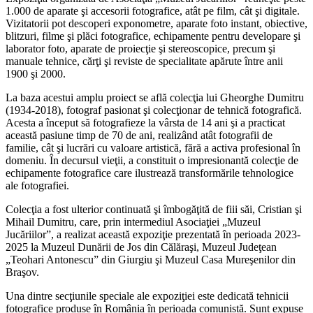
1.000 de aparate şi accesorii fotografice, atât pe film, cât şi digitale.
Vizitatorii pot descoperi exponometre, aparate foto instant, obiective,
blitzuri, filme şi plăci fotografice, echipamente pentru developare şi
laborator foto, aparate de proiecţie şi stereoscopice, precum şi
manuale tehnice, cărţi şi reviste de specialitate apărute între anii
1900 şi 2000.
La baza acestui amplu proiect se află colecţia lui Gheorghe Dumitru
(1934-2018), fotograf pasionat şi colecţionar de tehnică fotografică.
Acesta a început să fotografieze la vârsta de 14 ani şi a practicat
această pasiune timp de 70 de ani, realizând atât fotografii de
familie, cât şi lucrări cu valoare artistică, fără a activa profesional în
domeniu. În decursul vieţii, a constituit o impresionantă colecţie de
echipamente fotografice care ilustrează transformările tehnologice
ale fotografiei.
Colecţia a fost ulterior continuată şi îmbogăţită de fiii săi, Cristian şi
Mihail Dumitru, care, prin intermediul Asociaţiei „Muzeul
Jucăriilor”, a realizat această expoziţie prezentată în perioada 2023-
2025 la Muzeul Dunării de Jos din Călăraşi, Muzeul Judeţean
„Teohari Antonescu” din Giurgiu şi Muzeul Casa Mureşenilor din
Braşov.
Una dintre secţiunile speciale ale expoziţiei este dedicată tehnicii
fotografice produse în România în perioada comunistă. Sunt expuse