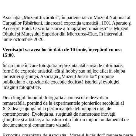
Asociaţia „Muzeul Jucăriilor”, în parteneriat cu Muzeul Naţional al
Carpaţilor Răsăriteni, itinerează expoziţia tematică „1001 Aparate şi
Accesorii Foto. O scurtă istorie a fotografiei româneşti” la Muzeul
Oltului şi Mureşului Superior din Miercurea-Ciuc, în intervalul
iunie-octombrie 2026.
Vernisajul va avea loc în data de 10 iunie, începând cu ora
15:00
.
Într-o lume în care fotografia reprezintă atât sursă de informare,
formă de expresie artistică, cât şi hobby sau mijloc aflat în slujba
industriei şi ştiinţei, Asociaţia „Muzeul Jucăriilor” propune
publicului o expoziţie de excepţie dedicată istoriei şi evoluţiei
imaginii fotografice.
De-a lungul timpului, fotografia a cunoscut o dezvoltare
remarcabilă, pornind de la experimentele pionierilor secolului al
XIX-lea şi ajungând la performanţele tehnologiei digitale
contemporane. Evoluţia sa, susţinută de numeroase inovaţii
ştiinţifice şi artistice, a transformat-o într-un mijloc fundamental de
documentare şi comunicare vizuală.
Expoziţia organizată de Asociaţia „Muzeul Jucăriilor” reuneşte peste