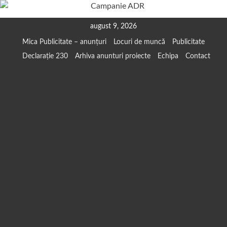
Skip
august 9, 2026
to
Mica Publicitate – anunțuri
Locuri de muncă
Publicitate
content
Declarație 230
Arhiva anunturi proiecte
Echipa
Contact