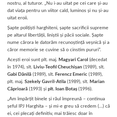
nostru, al tuturor. „Nu i-au uitat pe cei care şi-au
dat viaţa pentru un viitor cald, luminos şi nu şi-au
uitat eroii.
Şapte poliţişti harghiteni, şapte sacrificii supreme
pe altarul libertăţii, liniştii şi păcii sociale. Şapte
nume cărora le datorăm recunoştinţă veşnică şi a
căror memorie se cuvine să o cinstim pururi”.
Aceşti eroi sunt plt. maj.
Magyari Carol
(decedat
în 1974), slt.
Liviu-Teofil Cheuchişan
(1989), slt.
Gabi Dănilă
(1989), slt.
Ferencz Emeric
(1989),
plt. maj.
Szekely Gavril-Atila
(1989), slt.
Marian
Căprioară
(1993) şi
plt. Ioan Botaş
(1996).
„Am împărţit binele şi răul împreună – continua
şeful IPJ Harghita – şi mi-e greu să credem (…) că
ei, cei plecaţi definitiv, mai trăiesc doar în