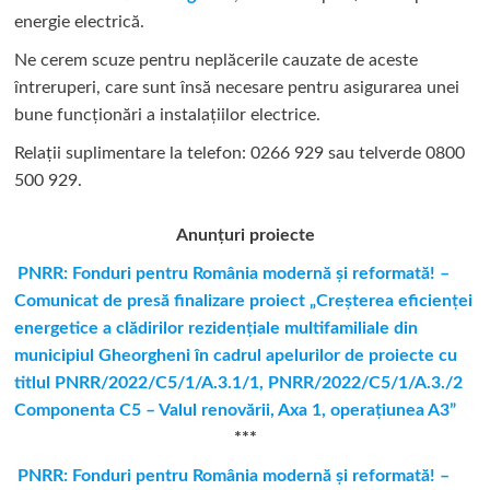
energie electrică.
Ne cerem scuze pentru neplăcerile cauzate de aceste
întreruperi, care sunt însă necesare pentru asigurarea unei
bune funcționări a instalațiilor electrice.
Relații suplimentare la tel
efon: 0266 929 sau telverde 0800
500 929.
Anunțuri proiecte
PNRR: Fonduri pentru România modernă şi reformată! –
Comunicat de presă finalizare proiect „Creşterea eficienţei
energetice a clădirilor rezidenţiale multifamiliale din
municipiul Gheorgheni în cadrul apelurilor de proiecte cu
titlul PNRR/2022/C5/1/A.3.1/1, PNRR/2022/C5/1/A.3./2
Componenta C5 – Valul renovării, Axa 1, operaţiunea A3”
***
PNRR: Fonduri pentru România modernă și reformată! –