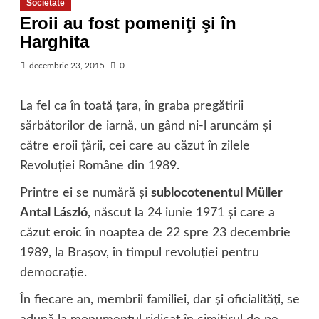
Societate
Eroii au fost pomeniţi şi în
Harghita
decembrie 23, 2015
0
La fel ca în toată ţara, în graba pregătirii
sărbătorilor de iarnă, un gând ni-l aruncăm şi
către eroii ţării, cei care au căzut în zilele
Revoluţiei Române din 1989.
Printre ei se numără şi
sublocotenentul Müller
Antal László
, născut la 24 iunie 1971 şi care a
căzut eroic în noaptea de 22 spre 23 decembrie
1989, la Braşov, în timpul revoluţiei pentru
democraţie.
În fiecare an, membrii familiei, dar şi oficialităţi, se