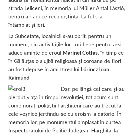
adună la monumentul ridicat în cimitirul de pe
strada Leliceni, în memoria lui Müller Antal László,
pentru a-i aduce recunoştinţa. La fel s-a
întâmplat şi ieri.
La Subcetate, localnicii s-au oprit, pentru un
moment, din activităţile lor cotidiene pentru a-şi
aduce aminte de eroul
Marinel Cotfas
, în timp ce
în Gălăuţaş o slujbă religioasă şi coroane de flori
au fost depuse în amintirea lui
Lőrincz Ioan
Raimund
.
Dar, pe lângă cei care şi-au
pierdut viaţa în timpul revoluţiei, tot acum sunt
comemoraţi poliţiştii harghiteni care au trecut la
cele veşnice jertfindu-se cu eroism la datorie. În
memoria lor, pe monumentul amplasat în curtea
Inspectoratului de Poliţie Judeţean Harghita, la