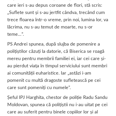
care ieri s-au depus coroane de flori, stă scris:
„Suflete sunt şi s-au jertfit cândva, trecând cum
trece floarea într-o vreme, prin noi, lumina lor, va
lăcrima, nu s-au temut de moarte, nu s-or
teme…”.
PS Andrei spunea, după slujba de pomenire a
poliţiştilor căzuţi la datorie, că Biserica se roagă
mereu pentru membrii familiei ei, iar cei care şi-
au pierdut viaţa în timpul serviciului sunt membri
ai comunităţii euharistice. Iar „astăzi i-am
pomenit cu multă dragoste sufletească pe cei
care sunt pomeniţi cu numele”.
Şeful IPJ Harghita, chestor de poliţie Radu Sandu
Moldovan, spunea că poliţiştii nu i-au uitat pe cei
care au suferit pentru binele copiilor lor şi al